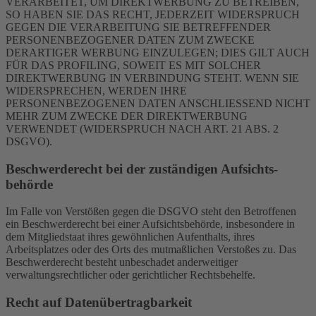
VERARBEITET, UM DIREKTWERBUNG ZU BETREIBEN,
SO HABEN SIE DAS RECHT, JEDERZEIT WIDERSPRUCH
GEGEN DIE VERARBEITUNG SIE BETREFFENDER
PERSONENBEZOGENER DATEN ZUM ZWECKE
DERARTIGER WERBUNG EINZULEGEN; DIES GILT AUCH
FÜR DAS PROFILING, SOWEIT ES MIT SOLCHER
DIREKTWERBUNG IN VERBINDUNG STEHT. WENN SIE
WIDERSPRECHEN, WERDEN IHRE
PERSONENBEZOGENEN DATEN ANSCHLIESSEND NICHT
MEHR ZUM ZWECKE DER DIREKTWERBUNG
VERWENDET (WIDERSPRUCH NACH ART. 21 ABS. 2
DSGVO).
Beschwerde­recht bei der zuständigen Aufsichts­
behörde
Im Falle von Verstößen gegen die DSGVO steht den Betroffenen
ein Beschwerderecht bei einer Aufsichtsbehörde, insbesondere in
dem Mitgliedstaat ihres gewöhnlichen Aufenthalts, ihres
Arbeitsplatzes oder des Orts des mutmaßlichen Verstoßes zu. Das
Beschwerderecht besteht unbeschadet anderweitiger
verwaltungsrechtlicher oder gerichtlicher Rechtsbehelfe.
Recht auf Daten­übertrag­barkeit