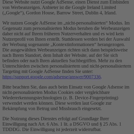
Diese Website nutzt Google AdSense, einen Dienst zum Einbinden
von Werbeanzeigen. Anbieter ist die Google Ireland Limited
(„Google“), Gordon House, Barrow Street, Dublin 4, Irland.
Wir nutzen Google AdSense im „nicht-personalisierten“ Modus. Im
Gegensatz zum personalisierten Modus beruhen die Werbeanzeigen
daher nicht auf Ihrem früheren Nutzerverhalten und es wird kein
Nutzerprofil von Ihnen erstellt. Stattdessen werden bei der Auswahl
der Werbung sogenannte „Kontextinformationen“ herangezogen.
Die ausgewählten Werbeanzeigen richten sich dann beispielsweise
nach Ihrem Standort, dem Inhalt der Website, auf der Sie sich
befinden oder nach Ihren aktuellen Suchbegriffen. Mehr zu den
Unterschieden zwischen personalisiertem und nicht-personalisiertem
Targeting mit Google AdSense finden Sie unter:
https://support.google.com/adsense/answer/9007336
.
Bitte beachten Sie, dass auch beim Einsatz von Google Adsense im
nicht-personalisierten Modus Cookies oder vergleichbare
Wiedererkennungstechnologien (z. B. Device-Fingerprinting)
verwendet werden können. Diese werden laut Google zur
Bekämpfung von Betrug und Missbrauch eingesetzt.
Die Nutzung dieses Dienstes erfolgt auf Grundlage Ihrer
Einwilligung nach Art. 6 Abs. 1 lit. a DSGVO und § 25 Abs. 1
TDDDG. Die Einwilligung ist jederzeit widerrufbar.