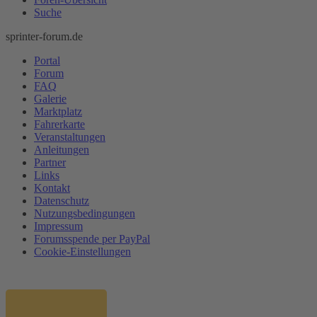
Suche
sprinter-forum.de
Portal
Forum
FAQ
Galerie
Marktplatz
Fahrerkarte
Veranstaltungen
Anleitungen
Partner
Links
Kontakt
Datenschutz
Nutzungsbedingungen
Impressum
Forumsspende per PayPal
Cookie-Einstellungen