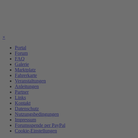
×
Portal
Forum
FAQ
Galerie
Marktplatz
Fahrerkarte
Veranstaltungen
Anleitungen
Partner
Links
Kontakt
Datenschutz
Nutzungsbedingungen
Impressum
Forumsspende per PayPal
Cookie-Einstellungen