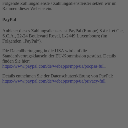
Folgende Zahlungsdienste / Zahlungsdienstleister setzen wir im
Rahmen dieser Website ein:
PayPal
Anbieter dieses Zahlungsdienstes ist PayPal (Europe) S.à.r.l. et Cie,
S.C.A., 22-24 Boulevard Royal, L-2449 Luxembourg (im
Folgenden „PayPal“).
Die Datenübertragung in die USA wird auf die
Standardvertragsklauseln der EU-Kommission gestützt. Details
finden Sie hier:
https://www.paypal.com/de/webapps/mpp/ua/pocpsa-full
.
Details entnehmen Sie der Datenschutzerklärung von PayPal:
https://www.paypal.com/de/webapps/mpp/ua/privacy-full
.