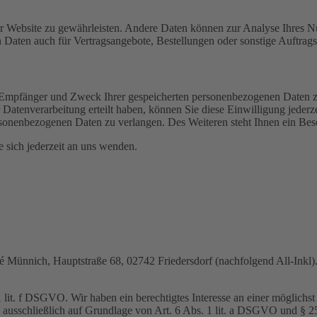
 der Website zu gewährleisten. Andere Daten können zur Analyse Ihres 
Daten auch für Vertragsangebote, Bestellungen oder sonstige Auftragsa
t, Empfänger und Zweck Ihrer gespeicherten personenbezogenen Daten z
Datenverarbeitung erteilt haben, können Sie diese Einwilligung jederz
sonenbezogenen Daten zu verlangen. Des Weiteren steht Ihnen ein Besc
sich jederzeit an uns wenden.
nnich, Hauptstraße 68, 02742 Friedersdorf (nachfolgend All-Inkl). 
lit. f DSGVO. Wir haben ein berechtigtes Interesse an einer möglichst 
ng ausschließlich auf Grundlage von Art. 6 Abs. 1 lit. a DSGVO und §