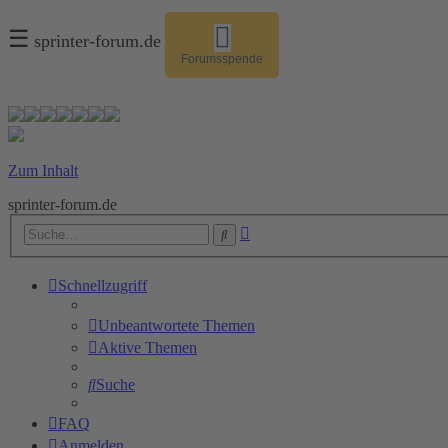
☰
sprinter-forum.de
Forumsspende
Zum Inhalt
sprinter-forum.de
Erweiterte
Suche
Suche
Schnellzugriff
Unbeantwortete Themen
Aktive Themen
Suche
FAQ
Anmelden