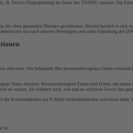
(z. B. Device-Fingerprinting) im Sinne des TDDDG umfasst. Die Einwill
 des oben genannten Dienstes geschlossen. Hierbei handelt es sich um
bsitebesucher nur nach unseren Weisungen und unter Einhaltung der D
ationen
ten sehr ernst. Wir behandeln Ihre personenbezogenen Daten vertrauli
ene Daten erhoben. Personenbezogene Daten sind Daten, mit denen Sie
wir sie nutzen. Sie erläutert auch, wie und zu welchem Zweck das gesc
bei der Kommunikation per E-Mail) Sicherheitslücken aufweisen kann. E
e ist: