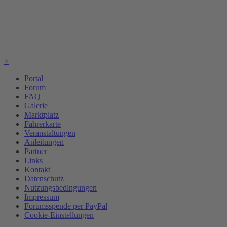
×
Portal
Forum
FAQ
Galerie
Marktplatz
Fahrerkarte
Veranstaltungen
Anleitungen
Partner
Links
Kontakt
Datenschutz
Nutzungsbedingungen
Impressum
Forumsspende per PayPal
Cookie-Einstellungen