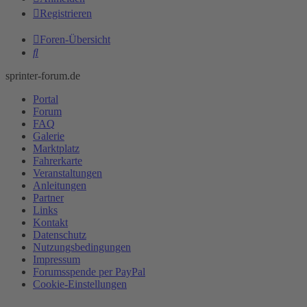
Registrieren
Foren-Übersicht
Suche
sprinter-forum.de
Portal
Forum
FAQ
Galerie
Marktplatz
Fahrerkarte
Veranstaltungen
Anleitungen
Partner
Links
Kontakt
Datenschutz
Nutzungsbedingungen
Impressum
Forumsspende per PayPal
Cookie-Einstellungen