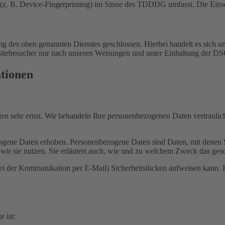
(z. B. Device-Fingerprinting) im Sinne des TDDDG umfasst. Die Einwill
 des oben genannten Dienstes geschlossen. Hierbei handelt es sich um
bsitebesucher nur nach unseren Weisungen und unter Einhaltung der D
ationen
ten sehr ernst. Wir behandeln Ihre personenbezogenen Daten vertrauli
ene Daten erhoben. Personenbezogene Daten sind Daten, mit denen Sie
wir sie nutzen. Sie erläutert auch, wie und zu welchem Zweck das gesc
bei der Kommunikation per E-Mail) Sicherheitslücken aufweisen kann. E
e ist: