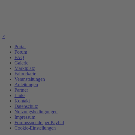
×
Portal
Forum
FAQ
Galerie
Marktplatz
Fahrerkarte
Veranstaltungen
Anleitungen
Partner
Links
Kontakt
Datenschutz
Nutzungsbedingungen
Impressum
Forumsspende per PayPal
Cookie-Einstellungen