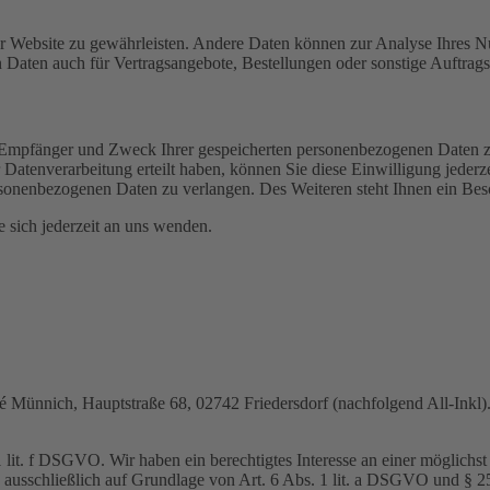
 der Website zu gewährleisten. Andere Daten können zur Analyse Ihres 
Daten auch für Vertragsangebote, Bestellungen oder sonstige Auftragsa
t, Empfänger und Zweck Ihrer gespeicherten personenbezogenen Daten z
Datenverarbeitung erteilt haben, können Sie diese Einwilligung jederz
sonenbezogenen Daten zu verlangen. Des Weiteren steht Ihnen ein Besc
sich jederzeit an uns wenden.
nnich, Hauptstraße 68, 02742 Friedersdorf (nachfolgend All-Inkl). 
lit. f DSGVO. Wir haben ein berechtigtes Interesse an einer möglichst 
ng ausschließlich auf Grundlage von Art. 6 Abs. 1 lit. a DSGVO und §