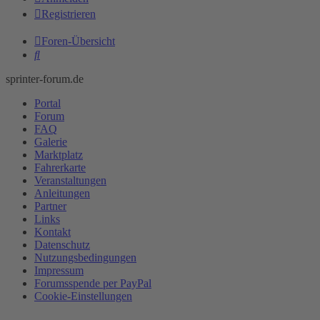
Registrieren
Foren-Übersicht
Suche
sprinter-forum.de
Portal
Forum
FAQ
Galerie
Marktplatz
Fahrerkarte
Veranstaltungen
Anleitungen
Partner
Links
Kontakt
Datenschutz
Nutzungsbedingungen
Impressum
Forumsspende per PayPal
Cookie-Einstellungen