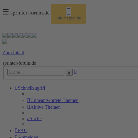
☰
sprinter-forum.de
Forumsspende
Zum Inhalt
sprinter-forum.de
Erweiterte
Suche
Suche
Schnellzugriff
Unbeantwortete Themen
Aktive Themen
Suche
FAQ
Anmelden