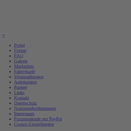
×
Portal
Forum
FAQ
Galerie
Marktplatz
Fahrerkarte
Veranstaltungen
Anleitungen
Partner
Links
Kontakt
Datenschutz
Nutzungsbedingungen
Impressum
Forumsspende per PayPal
Cookie-Einstellungen