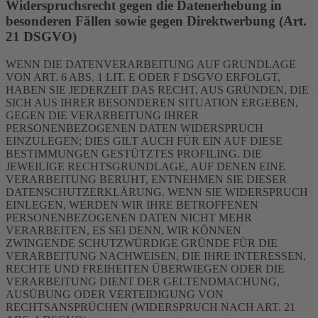
Widerspruchsrecht gegen die Datenerhebung in
besonderen Fällen sowie gegen Direktwerbung (Art.
21 DSGVO)
WENN DIE DATENVERARBEITUNG AUF GRUNDLAGE
VON ART. 6 ABS. 1 LIT. E ODER F DSGVO ERFOLGT,
HABEN SIE JEDERZEIT DAS RECHT, AUS GRÜNDEN, DIE
SICH AUS IHRER BESONDEREN SITUATION ERGEBEN,
GEGEN DIE VERARBEITUNG IHRER
PERSONENBEZOGENEN DATEN WIDERSPRUCH
EINZULEGEN; DIES GILT AUCH FÜR EIN AUF DIESE
BESTIMMUNGEN GESTÜTZTES PROFILING. DIE
JEWEILIGE RECHTSGRUNDLAGE, AUF DENEN EINE
VERARBEITUNG BERUHT, ENTNEHMEN SIE DIESER
DATENSCHUTZERKLÄRUNG. WENN SIE WIDERSPRUCH
EINLEGEN, WERDEN WIR IHRE BETROFFENEN
PERSONENBEZOGENEN DATEN NICHT MEHR
VERARBEITEN, ES SEI DENN, WIR KÖNNEN
ZWINGENDE SCHUTZWÜRDIGE GRÜNDE FÜR DIE
VERARBEITUNG NACHWEISEN, DIE IHRE INTERESSEN,
RECHTE UND FREIHEITEN ÜBERWIEGEN ODER DIE
VERARBEITUNG DIENT DER GELTENDMACHUNG,
AUSÜBUNG ODER VERTEIDIGUNG VON
RECHTSANSPRÜCHEN (WIDERSPRUCH NACH ART. 21