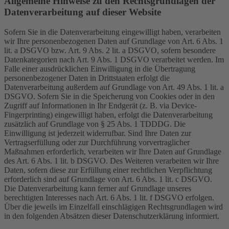
Allgemeine Hinweise zu den Rechtsgrundlagen der
Datenverarbeitung auf dieser Website
Sofern Sie in die Datenverarbeitung eingewilligt haben, verarbeiten
wir Ihre personenbezogenen Daten auf Grundlage von Art. 6 Abs. 1
lit. a DSGVO bzw. Art. 9 Abs. 2 lit. a DSGVO, sofern besondere
Datenkategorien nach Art. 9 Abs. 1 DSGVO verarbeitet werden. Im
Falle einer ausdrücklichen Einwilligung in die Übertragung
personenbezogener Daten in Drittstaaten erfolgt die
Datenverarbeitung außerdem auf Grundlage von Art. 49 Abs. 1 lit. a
DSGVO. Sofern Sie in die Speicherung von Cookies oder in den
Zugriff auf Informationen in Ihr Endgerät (z. B. via Device-
Fingerprinting) eingewilligt haben, erfolgt die Datenverarbeitung
zusätzlich auf Grundlage von § 25 Abs. 1 TDDDG. Die
Einwilligung ist jederzeit widerrufbar. Sind Ihre Daten zur
Vertragserfüllung oder zur Durchführung vorvertraglicher
Maßnahmen erforderlich, verarbeiten wir Ihre Daten auf Grundlage
des Art. 6 Abs. 1 lit. b DSGVO. Des Weiteren verarbeiten wir Ihre
Daten, sofern diese zur Erfüllung einer rechtlichen Verpflichtung
erforderlich sind auf Grundlage von Art. 6 Abs. 1 lit. c DSGVO.
Die Datenverarbeitung kann ferner auf Grundlage unseres
berechtigten Interesses nach Art. 6 Abs. 1 lit. f DSGVO erfolgen.
Über die jeweils im Einzelfall einschlägigen Rechtsgrundlagen wird
in den folgenden Absätzen dieser Datenschutzerklärung informiert.