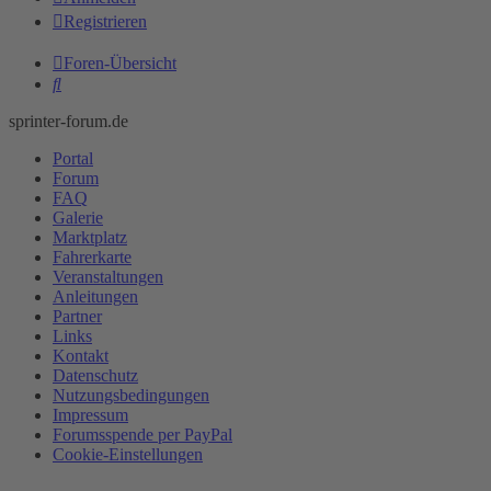
Registrieren
Foren-Übersicht
Suche
sprinter-forum.de
Portal
Forum
FAQ
Galerie
Marktplatz
Fahrerkarte
Veranstaltungen
Anleitungen
Partner
Links
Kontakt
Datenschutz
Nutzungsbedingungen
Impressum
Forumsspende per PayPal
Cookie-Einstellungen