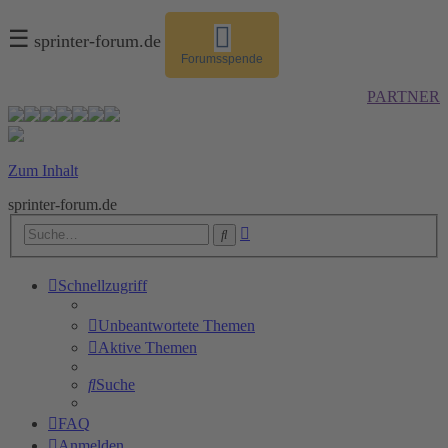
☰
sprinter-forum.de
Forumsspende
PARTNER
Zum Inhalt
sprinter-forum.de
Erweiterte
Suche
Suche
Schnellzugriff
Unbeantwortete Themen
Aktive Themen
Suche
FAQ
Anmelden