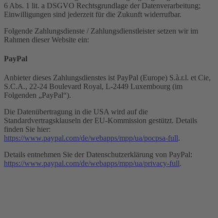
6 Abs. 1 lit. a DSGVO Rechtsgrundlage der Datenverarbeitung;
Einwilligungen sind jederzeit für die Zukunft widerrufbar.
Folgende Zahlungsdienste / Zahlungsdienstleister setzen wir im
Rahmen dieser Website ein:
PayPal
Anbieter dieses Zahlungsdienstes ist PayPal (Europe) S.à.r.l. et Cie,
S.C.A., 22-24 Boulevard Royal, L-2449 Luxembourg (im
Folgenden „PayPal“).
Die Datenübertragung in die USA wird auf die
Standardvertragsklauseln der EU-Kommission gestützt. Details
finden Sie hier:
https://www.paypal.com/de/webapps/mpp/ua/pocpsa-full
.
Details entnehmen Sie der Datenschutzerklärung von PayPal:
https://www.paypal.com/de/webapps/mpp/ua/privacy-full
.