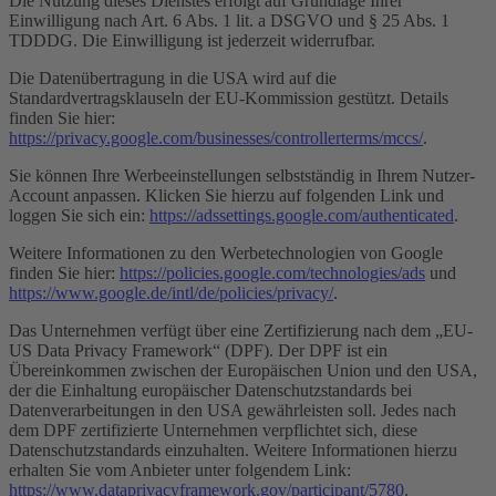
Die Nutzung dieses Dienstes erfolgt auf Grundlage Ihrer
Einwilligung nach Art. 6 Abs. 1 lit. a DSGVO und § 25 Abs. 1
TDDDG. Die Einwilligung ist jederzeit widerrufbar.
Die Datenübertragung in die USA wird auf die
Standardvertragsklauseln der EU-Kommission gestützt. Details
finden Sie hier:
https://privacy.google.com/businesses/controllerterms/mccs/
.
Sie können Ihre Werbeeinstellungen selbstständig in Ihrem Nutzer-
Account anpassen. Klicken Sie hierzu auf folgenden Link und
loggen Sie sich ein:
https://adssettings.google.com/authenticated
.
Weitere Informationen zu den Werbetechnologien von Google
finden Sie hier:
https://policies.google.com/technologies/ads
und
https://www.google.de/intl/de/policies/privacy/
.
Das Unternehmen verfügt über eine Zertifizierung nach dem „EU-
US Data Privacy Framework“ (DPF). Der DPF ist ein
Übereinkommen zwischen der Europäischen Union und den USA,
der die Einhaltung europäischer Datenschutzstandards bei
Datenverarbeitungen in den USA gewährleisten soll. Jedes nach
dem DPF zertifizierte Unternehmen verpflichtet sich, diese
Datenschutzstandards einzuhalten. Weitere Informationen hierzu
erhalten Sie vom Anbieter unter folgendem Link:
https://www.dataprivacyframework.gov/participant/5780
.