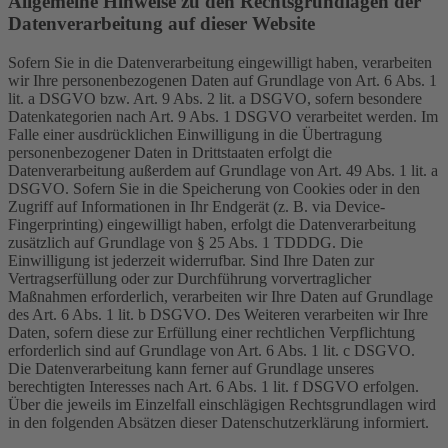
Allgemeine Hinweise zu den Rechtsgrundlagen der
Datenverarbeitung auf dieser Website
Sofern Sie in die Datenverarbeitung eingewilligt haben, verarbeiten
wir Ihre personenbezogenen Daten auf Grundlage von Art. 6 Abs. 1
lit. a DSGVO bzw. Art. 9 Abs. 2 lit. a DSGVO, sofern besondere
Datenkategorien nach Art. 9 Abs. 1 DSGVO verarbeitet werden. Im
Falle einer ausdrücklichen Einwilligung in die Übertragung
personenbezogener Daten in Drittstaaten erfolgt die
Datenverarbeitung außerdem auf Grundlage von Art. 49 Abs. 1 lit. a
DSGVO. Sofern Sie in die Speicherung von Cookies oder in den
Zugriff auf Informationen in Ihr Endgerät (z. B. via Device-
Fingerprinting) eingewilligt haben, erfolgt die Datenverarbeitung
zusätzlich auf Grundlage von § 25 Abs. 1 TDDDG. Die
Einwilligung ist jederzeit widerrufbar. Sind Ihre Daten zur
Vertragserfüllung oder zur Durchführung vorvertraglicher
Maßnahmen erforderlich, verarbeiten wir Ihre Daten auf Grundlage
des Art. 6 Abs. 1 lit. b DSGVO. Des Weiteren verarbeiten wir Ihre
Daten, sofern diese zur Erfüllung einer rechtlichen Verpflichtung
erforderlich sind auf Grundlage von Art. 6 Abs. 1 lit. c DSGVO.
Die Datenverarbeitung kann ferner auf Grundlage unseres
berechtigten Interesses nach Art. 6 Abs. 1 lit. f DSGVO erfolgen.
Über die jeweils im Einzelfall einschlägigen Rechtsgrundlagen wird
in den folgenden Absätzen dieser Datenschutzerklärung informiert.