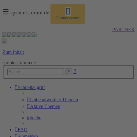
☰
sprinter-forum.de
Forumsspende
PARTNER
Zum Inhalt
sprinter-forum.de
Erweiterte
Suche
Suche
Schnellzugriff
Unbeantwortete Themen
Aktive Themen
Suche
FAQ
Anmelden