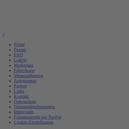
×
Portal
Forum
FAQ
Galerie
Marktplatz
Fahrerkarte
Veranstaltungen
Anleitungen
Partner
Links
Kontakt
Datenschutz
Nutzungsbedingungen
Impressum
Forumsspende per PayPal
Cookie-Einstellungen