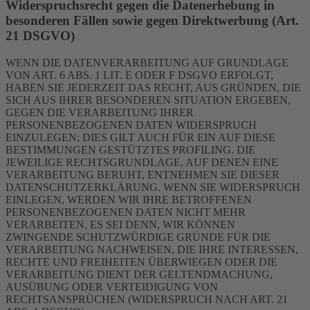
Widerspruchsrecht gegen die Datenerhebung in
besonderen Fällen sowie gegen Direktwerbung (Art.
21 DSGVO)
WENN DIE DATENVERARBEITUNG AUF GRUNDLAGE
VON ART. 6 ABS. 1 LIT. E ODER F DSGVO ERFOLGT,
HABEN SIE JEDERZEIT DAS RECHT, AUS GRÜNDEN, DIE
SICH AUS IHRER BESONDEREN SITUATION ERGEBEN,
GEGEN DIE VERARBEITUNG IHRER
PERSONENBEZOGENEN DATEN WIDERSPRUCH
EINZULEGEN; DIES GILT AUCH FÜR EIN AUF DIESE
BESTIMMUNGEN GESTÜTZTES PROFILING. DIE
JEWEILIGE RECHTSGRUNDLAGE, AUF DENEN EINE
VERARBEITUNG BERUHT, ENTNEHMEN SIE DIESER
DATENSCHUTZERKLÄRUNG. WENN SIE WIDERSPRUCH
EINLEGEN, WERDEN WIR IHRE BETROFFENEN
PERSONENBEZOGENEN DATEN NICHT MEHR
VERARBEITEN, ES SEI DENN, WIR KÖNNEN
ZWINGENDE SCHUTZWÜRDIGE GRÜNDE FÜR DIE
VERARBEITUNG NACHWEISEN, DIE IHRE INTERESSEN,
RECHTE UND FREIHEITEN ÜBERWIEGEN ODER DIE
VERARBEITUNG DIENT DER GELTENDMACHUNG,
AUSÜBUNG ODER VERTEIDIGUNG VON
RECHTSANSPRÜCHEN (WIDERSPRUCH NACH ART. 21