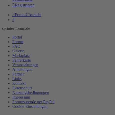
Registrieren
Foren-Übersicht
Suche
sprinter-forum.de
Portal
Forum
FAQ
Galerie
Marktplatz
Fahrerkarte
Veranstaltungen
Anleitungen
Partner
Links
Kontakt
Datenschutz
Nutzungsbedingungen
Impressum
Forumsspende per PayPal
Cookie-Einstellungen