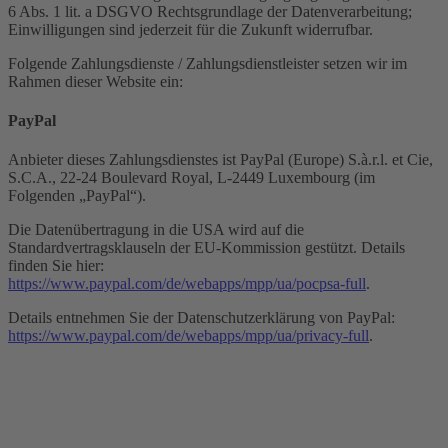
6 Abs. 1 lit. a DSGVO Rechtsgrundlage der Datenverarbeitung;
Einwilligungen sind jederzeit für die Zukunft widerrufbar.
Folgende Zahlungsdienste / Zahlungsdienstleister setzen wir im
Rahmen dieser Website ein:
PayPal
Anbieter dieses Zahlungsdienstes ist PayPal (Europe) S.à.r.l. et Cie,
S.C.A., 22-24 Boulevard Royal, L-2449 Luxembourg (im
Folgenden „PayPal“).
Die Datenübertragung in die USA wird auf die
Standardvertragsklauseln der EU-Kommission gestützt. Details
finden Sie hier:
https://www.paypal.com/de/webapps/mpp/ua/pocpsa-full
.
Details entnehmen Sie der Datenschutzerklärung von PayPal:
https://www.paypal.com/de/webapps/mpp/ua/privacy-full
.