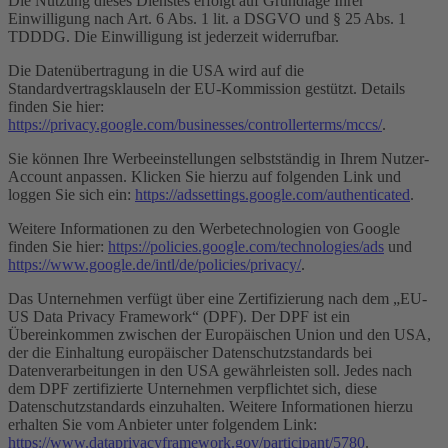
Die Nutzung dieses Dienstes erfolgt auf Grundlage Ihrer
Einwilligung nach Art. 6 Abs. 1 lit. a DSGVO und § 25 Abs. 1
TDDDG. Die Einwilligung ist jederzeit widerrufbar.
Die Datenübertragung in die USA wird auf die
Standardvertragsklauseln der EU-Kommission gestützt. Details
finden Sie hier:
https://privacy.google.com/businesses/controllerterms/mccs/
.
Sie können Ihre Werbeeinstellungen selbstständig in Ihrem Nutzer-
Account anpassen. Klicken Sie hierzu auf folgenden Link und
loggen Sie sich ein:
https://adssettings.google.com/authenticated
.
Weitere Informationen zu den Werbetechnologien von Google
finden Sie hier:
https://policies.google.com/technologies/ads
und
https://www.google.de/intl/de/policies/privacy/
.
Das Unternehmen verfügt über eine Zertifizierung nach dem „EU-
US Data Privacy Framework“ (DPF). Der DPF ist ein
Übereinkommen zwischen der Europäischen Union und den USA,
der die Einhaltung europäischer Datenschutzstandards bei
Datenverarbeitungen in den USA gewährleisten soll. Jedes nach
dem DPF zertifizierte Unternehmen verpflichtet sich, diese
Datenschutzstandards einzuhalten. Weitere Informationen hierzu
erhalten Sie vom Anbieter unter folgendem Link:
https://www.dataprivacyframework.gov/participant/5780
.