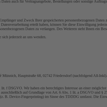
Daten auch für Vertragsangebote, Bestellungen oder sonstige Auftragsa
t, Empfänger und Zweck Ihrer gespeicherten personenbezogenen Daten z
Datenverarbeitung erteilt haben, können Sie diese Einwilligung jederz
sonenbezogenen Daten zu verlangen. Des Weiteren steht Ihnen ein Besc
sich jederzeit an uns wenden.
nnich, Hauptstraße 68, 02742 Friedersdorf (nachfolgend All-Inkl). 
lit. f DSGVO. Wir haben ein berechtigtes Interesse an einer möglichst 
ng ausschließlich auf Grundlage von Art. 6 Abs. 1 lit. a DSGVO und §
(z. B. Device-Fingerprinting) im Sinne des TDDDG umfasst. Die Einwill