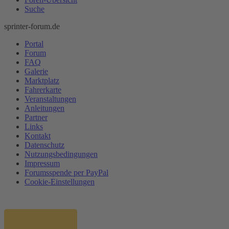
Suche
sprinter-forum.de
Portal
Forum
FAQ
Galerie
Marktplatz
Fahrerkarte
Veranstaltungen
Anleitungen
Partner
Links
Kontakt
Datenschutz
Nutzungsbedingungen
Impressum
Forumsspende per PayPal
Cookie-Einstellungen