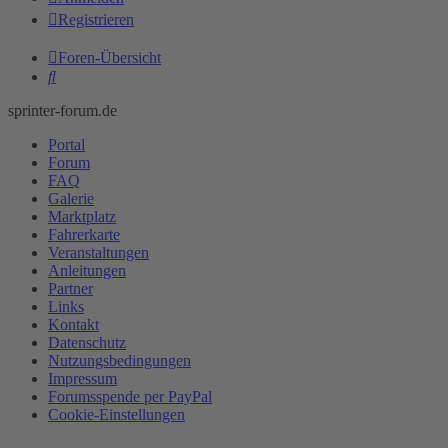
Registrieren
Foren-Übersicht
Suche
sprinter-forum.de
Portal
Forum
FAQ
Galerie
Marktplatz
Fahrerkarte
Veranstaltungen
Anleitungen
Partner
Links
Kontakt
Datenschutz
Nutzungsbedingungen
Impressum
Forumsspende per PayPal
Cookie-Einstellungen