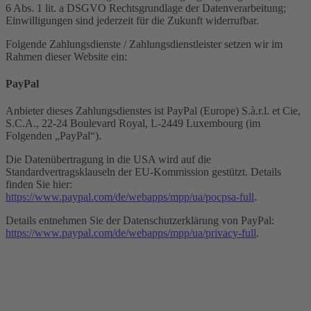
6 Abs. 1 lit. a DSGVO Rechtsgrundlage der Datenverarbeitung;
Einwilligungen sind jederzeit für die Zukunft widerrufbar.
Folgende Zahlungsdienste / Zahlungsdienstleister setzen wir im
Rahmen dieser Website ein:
PayPal
Anbieter dieses Zahlungsdienstes ist PayPal (Europe) S.à.r.l. et Cie,
S.C.A., 22-24 Boulevard Royal, L-2449 Luxembourg (im
Folgenden „PayPal“).
Die Datenübertragung in die USA wird auf die
Standardvertragsklauseln der EU-Kommission gestützt. Details
finden Sie hier:
https://www.paypal.com/de/webapps/mpp/ua/pocpsa-full
.
Details entnehmen Sie der Datenschutzerklärung von PayPal:
https://www.paypal.com/de/webapps/mpp/ua/privacy-full
.