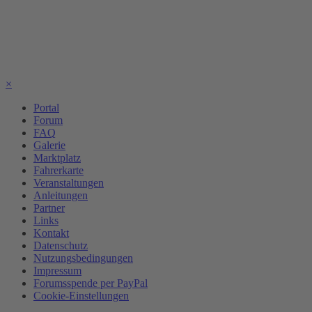
×
Portal
Forum
FAQ
Galerie
Marktplatz
Fahrerkarte
Veranstaltungen
Anleitungen
Partner
Links
Kontakt
Datenschutz
Nutzungsbedingungen
Impressum
Forumsspende per PayPal
Cookie-Einstellungen