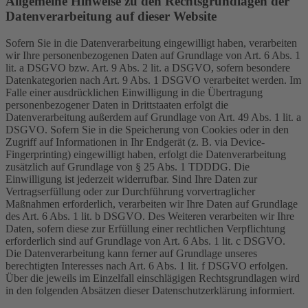
Allgemeine Hinweise zu den Rechtsgrundlagen der
Datenverarbeitung auf dieser Website
Sofern Sie in die Datenverarbeitung eingewilligt haben, verarbeiten
wir Ihre personenbezogenen Daten auf Grundlage von Art. 6 Abs. 1
lit. a DSGVO bzw. Art. 9 Abs. 2 lit. a DSGVO, sofern besondere
Datenkategorien nach Art. 9 Abs. 1 DSGVO verarbeitet werden. Im
Falle einer ausdrücklichen Einwilligung in die Übertragung
personenbezogener Daten in Drittstaaten erfolgt die
Datenverarbeitung außerdem auf Grundlage von Art. 49 Abs. 1 lit. a
DSGVO. Sofern Sie in die Speicherung von Cookies oder in den
Zugriff auf Informationen in Ihr Endgerät (z. B. via Device-
Fingerprinting) eingewilligt haben, erfolgt die Datenverarbeitung
zusätzlich auf Grundlage von § 25 Abs. 1 TDDDG. Die
Einwilligung ist jederzeit widerrufbar. Sind Ihre Daten zur
Vertragserfüllung oder zur Durchführung vorvertraglicher
Maßnahmen erforderlich, verarbeiten wir Ihre Daten auf Grundlage
des Art. 6 Abs. 1 lit. b DSGVO. Des Weiteren verarbeiten wir Ihre
Daten, sofern diese zur Erfüllung einer rechtlichen Verpflichtung
erforderlich sind auf Grundlage von Art. 6 Abs. 1 lit. c DSGVO.
Die Datenverarbeitung kann ferner auf Grundlage unseres
berechtigten Interesses nach Art. 6 Abs. 1 lit. f DSGVO erfolgen.
Über die jeweils im Einzelfall einschlägigen Rechtsgrundlagen wird
in den folgenden Absätzen dieser Datenschutzerklärung informiert.