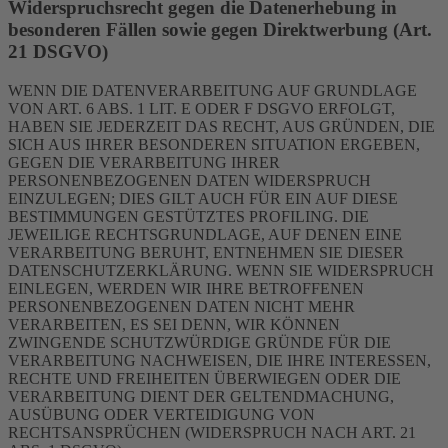
Widerspruchsrecht gegen die Datenerhebung in
besonderen Fällen sowie gegen Direktwerbung (Art.
21 DSGVO)
WENN DIE DATENVERARBEITUNG AUF GRUNDLAGE
VON ART. 6 ABS. 1 LIT. E ODER F DSGVO ERFOLGT,
HABEN SIE JEDERZEIT DAS RECHT, AUS GRÜNDEN, DIE
SICH AUS IHRER BESONDEREN SITUATION ERGEBEN,
GEGEN DIE VERARBEITUNG IHRER
PERSONENBEZOGENEN DATEN WIDERSPRUCH
EINZULEGEN; DIES GILT AUCH FÜR EIN AUF DIESE
BESTIMMUNGEN GESTÜTZTES PROFILING. DIE
JEWEILIGE RECHTSGRUNDLAGE, AUF DENEN EINE
VERARBEITUNG BERUHT, ENTNEHMEN SIE DIESER
DATENSCHUTZERKLÄRUNG. WENN SIE WIDERSPRUCH
EINLEGEN, WERDEN WIR IHRE BETROFFENEN
PERSONENBEZOGENEN DATEN NICHT MEHR
VERARBEITEN, ES SEI DENN, WIR KÖNNEN
ZWINGENDE SCHUTZWÜRDIGE GRÜNDE FÜR DIE
VERARBEITUNG NACHWEISEN, DIE IHRE INTERESSEN,
RECHTE UND FREIHEITEN ÜBERWIEGEN ODER DIE
VERARBEITUNG DIENT DER GELTENDMACHUNG,
AUSÜBUNG ODER VERTEIDIGUNG VON
RECHTSANSPRÜCHEN (WIDERSPRUCH NACH ART. 21