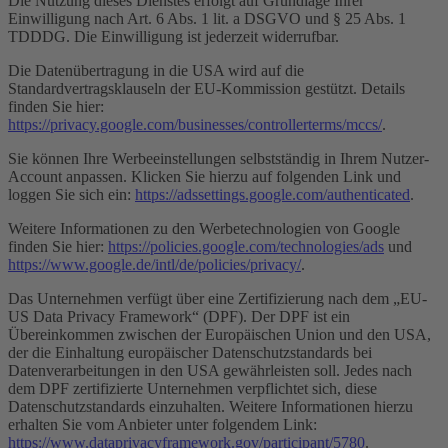
Die Nutzung dieses Dienstes erfolgt auf Grundlage Ihrer
Einwilligung nach Art. 6 Abs. 1 lit. a DSGVO und § 25 Abs. 1
TDDDG. Die Einwilligung ist jederzeit widerrufbar.
Die Datenübertragung in die USA wird auf die
Standardvertragsklauseln der EU-Kommission gestützt. Details
finden Sie hier:
https://privacy.google.com/businesses/controllerterms/mccs/
.
Sie können Ihre Werbeeinstellungen selbstständig in Ihrem Nutzer-
Account anpassen. Klicken Sie hierzu auf folgenden Link und
loggen Sie sich ein:
https://adssettings.google.com/authenticated
.
Weitere Informationen zu den Werbetechnologien von Google
finden Sie hier:
https://policies.google.com/technologies/ads
und
https://www.google.de/intl/de/policies/privacy/
.
Das Unternehmen verfügt über eine Zertifizierung nach dem „EU-
US Data Privacy Framework“ (DPF). Der DPF ist ein
Übereinkommen zwischen der Europäischen Union und den USA,
der die Einhaltung europäischer Datenschutzstandards bei
Datenverarbeitungen in den USA gewährleisten soll. Jedes nach
dem DPF zertifizierte Unternehmen verpflichtet sich, diese
Datenschutzstandards einzuhalten. Weitere Informationen hierzu
erhalten Sie vom Anbieter unter folgendem Link:
https://www.dataprivacyframework.gov/participant/5780
.