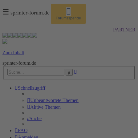
☰
sprinter-forum.de
Forumsspende
PARTNER
Zum Inhalt
sprinter-forum.de
Erweiterte
Suche
Suche
Schnellzugriff
Unbeantwortete Themen
Aktive Themen
Suche
FAQ
Anmelden