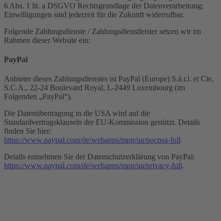
6 Abs. 1 lit. a DSGVO Rechtsgrundlage der Datenverarbeitung;
Einwilligungen sind jederzeit für die Zukunft widerrufbar.
Folgende Zahlungsdienste / Zahlungsdienstleister setzen wir im
Rahmen dieser Website ein:
PayPal
Anbieter dieses Zahlungsdienstes ist PayPal (Europe) S.à.r.l. et Cie,
S.C.A., 22-24 Boulevard Royal, L-2449 Luxembourg (im
Folgenden „PayPal“).
Die Datenübertragung in die USA wird auf die
Standardvertragsklauseln der EU-Kommission gestützt. Details
finden Sie hier:
https://www.paypal.com/de/webapps/mpp/ua/pocpsa-full
.
Details entnehmen Sie der Datenschutzerklärung von PayPal:
https://www.paypal.com/de/webapps/mpp/ua/privacy-full
.