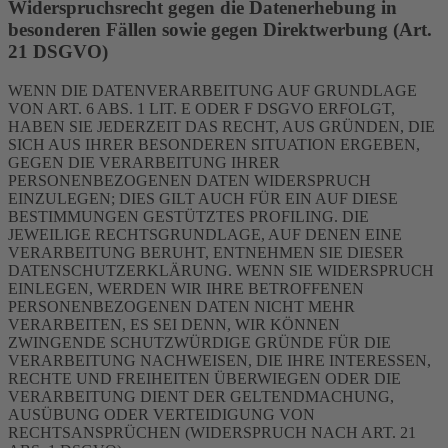
Widerspruchsrecht gegen die Datenerhebung in
besonderen Fällen sowie gegen Direktwerbung (Art.
21 DSGVO)
WENN DIE DATENVERARBEITUNG AUF GRUNDLAGE
VON ART. 6 ABS. 1 LIT. E ODER F DSGVO ERFOLGT,
HABEN SIE JEDERZEIT DAS RECHT, AUS GRÜNDEN, DIE
SICH AUS IHRER BESONDEREN SITUATION ERGEBEN,
GEGEN DIE VERARBEITUNG IHRER
PERSONENBEZOGENEN DATEN WIDERSPRUCH
EINZULEGEN; DIES GILT AUCH FÜR EIN AUF DIESE
BESTIMMUNGEN GESTÜTZTES PROFILING. DIE
JEWEILIGE RECHTSGRUNDLAGE, AUF DENEN EINE
VERARBEITUNG BERUHT, ENTNEHMEN SIE DIESER
DATENSCHUTZERKLÄRUNG. WENN SIE WIDERSPRUCH
EINLEGEN, WERDEN WIR IHRE BETROFFENEN
PERSONENBEZOGENEN DATEN NICHT MEHR
VERARBEITEN, ES SEI DENN, WIR KÖNNEN
ZWINGENDE SCHUTZWÜRDIGE GRÜNDE FÜR DIE
VERARBEITUNG NACHWEISEN, DIE IHRE INTERESSEN,
RECHTE UND FREIHEITEN ÜBERWIEGEN ODER DIE
VERARBEITUNG DIENT DER GELTENDMACHUNG,
AUSÜBUNG ODER VERTEIDIGUNG VON
RECHTSANSPRÜCHEN (WIDERSPRUCH NACH ART. 21