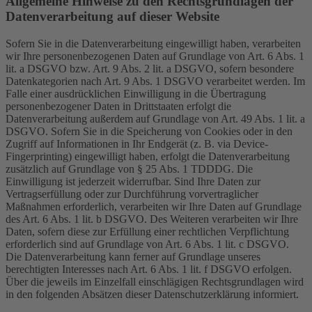
Allgemeine Hinweise zu den Rechtsgrundlagen der
Datenverarbeitung auf dieser Website
Sofern Sie in die Datenverarbeitung eingewilligt haben, verarbeiten
wir Ihre personenbezogenen Daten auf Grundlage von Art. 6 Abs. 1
lit. a DSGVO bzw. Art. 9 Abs. 2 lit. a DSGVO, sofern besondere
Datenkategorien nach Art. 9 Abs. 1 DSGVO verarbeitet werden. Im
Falle einer ausdrücklichen Einwilligung in die Übertragung
personenbezogener Daten in Drittstaaten erfolgt die
Datenverarbeitung außerdem auf Grundlage von Art. 49 Abs. 1 lit. a
DSGVO. Sofern Sie in die Speicherung von Cookies oder in den
Zugriff auf Informationen in Ihr Endgerät (z. B. via Device-
Fingerprinting) eingewilligt haben, erfolgt die Datenverarbeitung
zusätzlich auf Grundlage von § 25 Abs. 1 TDDDG. Die
Einwilligung ist jederzeit widerrufbar. Sind Ihre Daten zur
Vertragserfüllung oder zur Durchführung vorvertraglicher
Maßnahmen erforderlich, verarbeiten wir Ihre Daten auf Grundlage
des Art. 6 Abs. 1 lit. b DSGVO. Des Weiteren verarbeiten wir Ihre
Daten, sofern diese zur Erfüllung einer rechtlichen Verpflichtung
erforderlich sind auf Grundlage von Art. 6 Abs. 1 lit. c DSGVO.
Die Datenverarbeitung kann ferner auf Grundlage unseres
berechtigten Interesses nach Art. 6 Abs. 1 lit. f DSGVO erfolgen.
Über die jeweils im Einzelfall einschlägigen Rechtsgrundlagen wird
in den folgenden Absätzen dieser Datenschutzerklärung informiert.