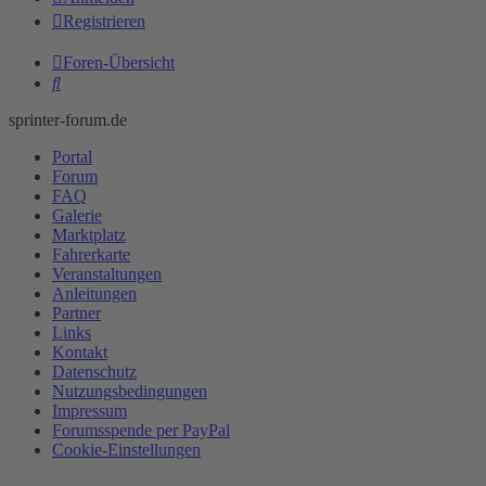
Registrieren
Foren-Übersicht
Suche
sprinter-forum.de
Portal
Forum
FAQ
Galerie
Marktplatz
Fahrerkarte
Veranstaltungen
Anleitungen
Partner
Links
Kontakt
Datenschutz
Nutzungsbedingungen
Impressum
Forumsspende per PayPal
Cookie-Einstellungen