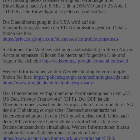
Die Nutzung dieses Dienstes erfolgt auf Grundlage Ihrer
Einwilligung nach Art. 6 Abs. 1 lit. a DSGVO und § 25 Abs. 1
TDDDG. Die Einwilligung ist jederzeit widerrufbar.
Die Datenübertragung in die USA wird auf die
Standardvertragsklauseln der EU-Kommission gestützt. Details
finden Sie hier:
https://privacy.google.com/businesses/controllerterms/mccs/
.
Sie können Ihre Werbeeinstellungen selbstständig in Ihrem Nutzer-
Account anpassen. Klicken Sie hierzu auf folgenden Link und
loggen Sie sich ein:
https://adssettings.google.com/authenticated
.
Weitere Informationen zu den Werbetechnologien von Google
finden Sie hier:
https://policies.google.com/technologies/ads
und
https://www.google.de/intl/de/policies/privacy/
.
Das Unternehmen verfügt über eine Zertifizierung nach dem „EU-
US Data Privacy Framework“ (DPF). Der DPF ist ein
Übereinkommen zwischen der Europäischen Union und den USA,
der die Einhaltung europäischer Datenschutzstandards bei
Datenverarbeitungen in den USA gewährleisten soll. Jedes nach
dem DPF zertifizierte Unternehmen verpflichtet sich, diese
Datenschutzstandards einzuhalten. Weitere Informationen hierzu
erhalten Sie vom Anbieter unter folgendem Link:
https://www.dataprivacyframework.gov/participant/5780
.