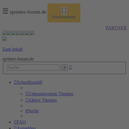
☰
sprinter-forum.de
Forumsspende
PARTNER
Zum Inhalt
sprinter-forum.de
Erweiterte
Suche
Suche
Schnellzugriff
Unbeantwortete Themen
Aktive Themen
Suche
FAQ
Anmelden