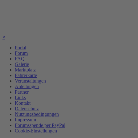
×
Portal
Forum
FAQ
Galerie
Marktplatz
Fahrerkarte
Veranstaltungen
Anleitungen
Partner
Links
Kontakt
Datenschutz
Nutzungsbedingungen
Impressum
Forumsspende per PayPal
Cookie-Einstellungen