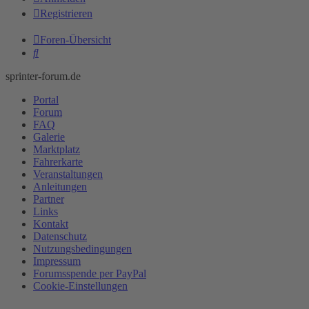
Registrieren
Foren-Übersicht
Suche
sprinter-forum.de
Portal
Forum
FAQ
Galerie
Marktplatz
Fahrerkarte
Veranstaltungen
Anleitungen
Partner
Links
Kontakt
Datenschutz
Nutzungsbedingungen
Impressum
Forumsspende per PayPal
Cookie-Einstellungen