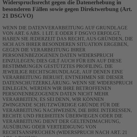
Widerspruchsrecht gegen die Datenerhebung in
besonderen Fällen sowie gegen Direktwerbung (Art.
21 DSGVO)
WENN DIE DATENVERARBEITUNG AUF GRUNDLAGE
VON ART. 6 ABS. 1 LIT. E ODER F DSGVO ERFOLGT,
HABEN SIE JEDERZEIT DAS RECHT, AUS GRÜNDEN, DIE
SICH AUS IHRER BESONDEREN SITUATION ERGEBEN,
GEGEN DIE VERARBEITUNG IHRER
PERSONENBEZOGENEN DATEN WIDERSPRUCH
EINZULEGEN; DIES GILT AUCH FÜR EIN AUF DIESE
BESTIMMUNGEN GESTÜTZTES PROFILING. DIE
JEWEILIGE RECHTSGRUNDLAGE, AUF DENEN EINE
VERARBEITUNG BERUHT, ENTNEHMEN SIE DIESER
DATENSCHUTZERKLÄRUNG. WENN SIE WIDERSPRUCH
EINLEGEN, WERDEN WIR IHRE BETROFFENEN
PERSONENBEZOGENEN DATEN NICHT MEHR
VERARBEITEN, ES SEI DENN, WIR KÖNNEN
ZWINGENDE SCHUTZWÜRDIGE GRÜNDE FÜR DIE
VERARBEITUNG NACHWEISEN, DIE IHRE INTERESSEN,
RECHTE UND FREIHEITEN ÜBERWIEGEN ODER DIE
VERARBEITUNG DIENT DER GELTENDMACHUNG,
AUSÜBUNG ODER VERTEIDIGUNG VON
RECHTSANSPRÜCHEN (WIDERSPRUCH NACH ART. 21