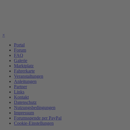
×
Portal
Forum
FAQ
Galerie
Marktplatz
Fahrerkarte
Veranstaltungen
Anleitungen
Partner
Links
Kontakt
Datenschutz
Nutzungsbedingungen
Impressum
Forumsspende per PayPal
Cookie-Einstellungen