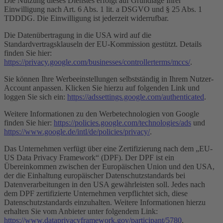
Die Nutzung dieses Dienstes erfolgt auf Grundlage Ihrer
Einwilligung nach Art. 6 Abs. 1 lit. a DSGVO und § 25 Abs. 1
TDDDG. Die Einwilligung ist jederzeit widerrufbar.
Die Datenübertragung in die USA wird auf die
Standardvertragsklauseln der EU-Kommission gestützt. Details
finden Sie hier:
https://privacy.google.com/businesses/controllerterms/mccs/
.
Sie können Ihre Werbeeinstellungen selbstständig in Ihrem Nutzer-
Account anpassen. Klicken Sie hierzu auf folgenden Link und
loggen Sie sich ein:
https://adssettings.google.com/authenticated
.
Weitere Informationen zu den Werbetechnologien von Google
finden Sie hier:
https://policies.google.com/technologies/ads
und
https://www.google.de/intl/de/policies/privacy/
.
Das Unternehmen verfügt über eine Zertifizierung nach dem „EU-
US Data Privacy Framework“ (DPF). Der DPF ist ein
Übereinkommen zwischen der Europäischen Union und den USA,
der die Einhaltung europäischer Datenschutzstandards bei
Datenverarbeitungen in den USA gewährleisten soll. Jedes nach
dem DPF zertifizierte Unternehmen verpflichtet sich, diese
Datenschutzstandards einzuhalten. Weitere Informationen hierzu
erhalten Sie vom Anbieter unter folgendem Link:
https://www.dataprivacyframework.gov/participant/5780
.