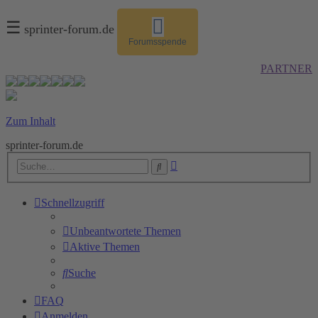
☰
sprinter-forum.de
Forumsspende
PARTNER
Zum Inhalt
sprinter-forum.de
Erweiterte
Suche
Suche
Schnellzugriff
Unbeantwortete Themen
Aktive Themen
Suche
FAQ
Anmelden