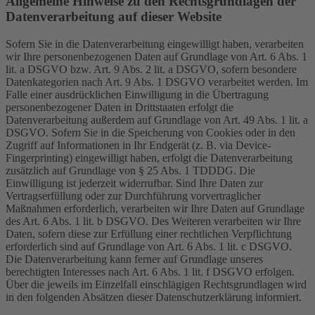
Allgemeine Hinweise zu den Rechtsgrundlagen der
Datenverarbeitung auf dieser Website
Sofern Sie in die Datenverarbeitung eingewilligt haben, verarbeiten
wir Ihre personenbezogenen Daten auf Grundlage von Art. 6 Abs. 1
lit. a DSGVO bzw. Art. 9 Abs. 2 lit. a DSGVO, sofern besondere
Datenkategorien nach Art. 9 Abs. 1 DSGVO verarbeitet werden. Im
Falle einer ausdrücklichen Einwilligung in die Übertragung
personenbezogener Daten in Drittstaaten erfolgt die
Datenverarbeitung außerdem auf Grundlage von Art. 49 Abs. 1 lit. a
DSGVO. Sofern Sie in die Speicherung von Cookies oder in den
Zugriff auf Informationen in Ihr Endgerät (z. B. via Device-
Fingerprinting) eingewilligt haben, erfolgt die Datenverarbeitung
zusätzlich auf Grundlage von § 25 Abs. 1 TDDDG. Die
Einwilligung ist jederzeit widerrufbar. Sind Ihre Daten zur
Vertragserfüllung oder zur Durchführung vorvertraglicher
Maßnahmen erforderlich, verarbeiten wir Ihre Daten auf Grundlage
des Art. 6 Abs. 1 lit. b DSGVO. Des Weiteren verarbeiten wir Ihre
Daten, sofern diese zur Erfüllung einer rechtlichen Verpflichtung
erforderlich sind auf Grundlage von Art. 6 Abs. 1 lit. c DSGVO.
Die Datenverarbeitung kann ferner auf Grundlage unseres
berechtigten Interesses nach Art. 6 Abs. 1 lit. f DSGVO erfolgen.
Über die jeweils im Einzelfall einschlägigen Rechtsgrundlagen wird
in den folgenden Absätzen dieser Datenschutzerklärung informiert.