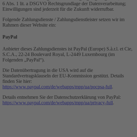
6 Abs. 1 lit. a DSGVO Rechtsgrundlage der Datenverarbeitung;
Einwilligungen sind jederzeit für die Zukunft widerrufbar.
Folgende Zahlungsdienste / Zahlungsdienstleister setzen wir im
Rahmen dieser Website ein:
PayPal
Anbieter dieses Zahlungsdienstes ist PayPal (Europe) S.à.r.l. et Cie,
S.C.A., 22-24 Boulevard Royal, L-2449 Luxembourg (im
Folgenden „PayPal“).
Die Datenübertragung in die USA wird auf die
Standardvertragsklauseln der EU-Kommission gestützt. Details
finden Sie hier:
https://www.paypal.com/de/webapps/mpp/ua/pocpsa-full
.
Details entnehmen Sie der Datenschutzerklärung von PayPal:
https://www.paypal.com/de/webapps/mpp/ua/privacy-full
.