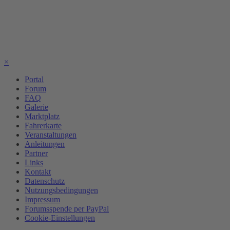
×
Portal
Forum
FAQ
Galerie
Marktplatz
Fahrerkarte
Veranstaltungen
Anleitungen
Partner
Links
Kontakt
Datenschutz
Nutzungsbedingungen
Impressum
Forumsspende per PayPal
Cookie-Einstellungen