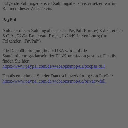
Folgende Zahlungsdienste / Zahlungsdienstleister setzen wir im
Rahmen dieser Website ein:
PayPal
Anbieter dieses Zahlungsdienstes ist PayPal (Europe) S.à.r.l. et Cie,
S.C.A., 22-24 Boulevard Royal, L-2449 Luxembourg (im
Folgenden „PayPal“).
Die Datenübertragung in die USA wird auf die
Standardvertragsklauseln der EU-Kommission gestützt. Details
finden Sie hier:
https://www.paypal.com/de/webapps/mpp/ua/pocpsa-full
.
Details entnehmen Sie der Datenschutzerklärung von PayPal:
https://www.paypal.com/de/webapps/mpp/ua/privacy-full
.