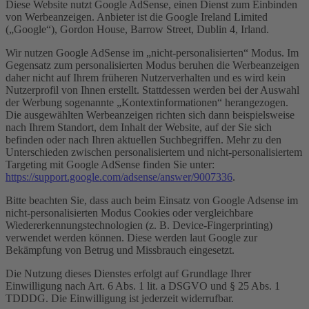
Diese Website nutzt Google AdSense, einen Dienst zum Einbinden
von Werbeanzeigen. Anbieter ist die Google Ireland Limited
(„Google“), Gordon House, Barrow Street, Dublin 4, Irland.
Wir nutzen Google AdSense im „nicht-personalisierten“ Modus. Im
Gegensatz zum personalisierten Modus beruhen die Werbeanzeigen
daher nicht auf Ihrem früheren Nutzerverhalten und es wird kein
Nutzerprofil von Ihnen erstellt. Stattdessen werden bei der Auswahl
der Werbung sogenannte „Kontextinformationen“ herangezogen.
Die ausgewählten Werbeanzeigen richten sich dann beispielsweise
nach Ihrem Standort, dem Inhalt der Website, auf der Sie sich
befinden oder nach Ihren aktuellen Suchbegriffen. Mehr zu den
Unterschieden zwischen personalisiertem und nicht-personalisiertem
Targeting mit Google AdSense finden Sie unter:
https://support.google.com/adsense/answer/9007336
.
Bitte beachten Sie, dass auch beim Einsatz von Google Adsense im
nicht-personalisierten Modus Cookies oder vergleichbare
Wiedererkennungstechnologien (z. B. Device-Fingerprinting)
verwendet werden können. Diese werden laut Google zur
Bekämpfung von Betrug und Missbrauch eingesetzt.
Die Nutzung dieses Dienstes erfolgt auf Grundlage Ihrer
Einwilligung nach Art. 6 Abs. 1 lit. a DSGVO und § 25 Abs. 1
TDDDG. Die Einwilligung ist jederzeit widerrufbar.