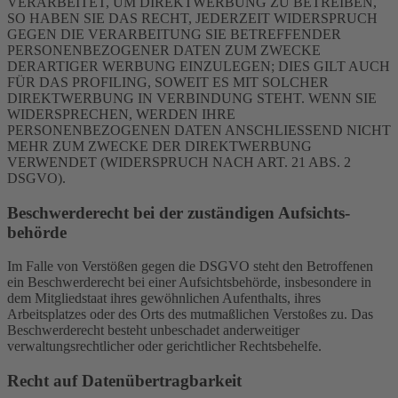
VERARBEITET, UM DIREKTWERBUNG ZU BETREIBEN,
SO HABEN SIE DAS RECHT, JEDERZEIT WIDERSPRUCH
GEGEN DIE VERARBEITUNG SIE BETREFFENDER
PERSONENBEZOGENER DATEN ZUM ZWECKE
DERARTIGER WERBUNG EINZULEGEN; DIES GILT AUCH
FÜR DAS PROFILING, SOWEIT ES MIT SOLCHER
DIREKTWERBUNG IN VERBINDUNG STEHT. WENN SIE
WIDERSPRECHEN, WERDEN IHRE
PERSONENBEZOGENEN DATEN ANSCHLIESSEND NICHT
MEHR ZUM ZWECKE DER DIREKTWERBUNG
VERWENDET (WIDERSPRUCH NACH ART. 21 ABS. 2
DSGVO).
Beschwerde­recht bei der zuständigen Aufsichts­
behörde
Im Falle von Verstößen gegen die DSGVO steht den Betroffenen
ein Beschwerderecht bei einer Aufsichtsbehörde, insbesondere in
dem Mitgliedstaat ihres gewöhnlichen Aufenthalts, ihres
Arbeitsplatzes oder des Orts des mutmaßlichen Verstoßes zu. Das
Beschwerderecht besteht unbeschadet anderweitiger
verwaltungsrechtlicher oder gerichtlicher Rechtsbehelfe.
Recht auf Daten­übertrag­barkeit