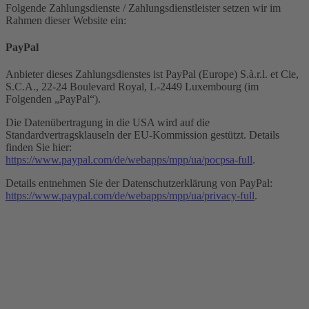
Folgende Zahlungsdienste / Zahlungsdienstleister setzen wir im
Rahmen dieser Website ein:
PayPal
Anbieter dieses Zahlungsdienstes ist PayPal (Europe) S.à.r.l. et Cie,
S.C.A., 22-24 Boulevard Royal, L-2449 Luxembourg (im
Folgenden „PayPal“).
Die Datenübertragung in die USA wird auf die
Standardvertragsklauseln der EU-Kommission gestützt. Details
finden Sie hier:
https://www.paypal.com/de/webapps/mpp/ua/pocpsa-full
.
Details entnehmen Sie der Datenschutzerklärung von PayPal:
https://www.paypal.com/de/webapps/mpp/ua/privacy-full
.