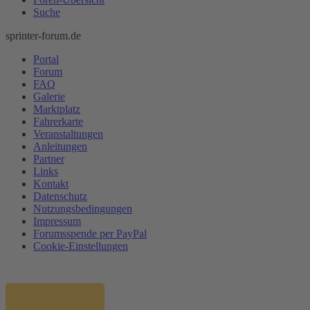
Suche
sprinter-forum.de
Portal
Forum
FAQ
Galerie
Marktplatz
Fahrerkarte
Veranstaltungen
Anleitungen
Partner
Links
Kontakt
Datenschutz
Nutzungsbedingungen
Impressum
Forumsspende per PayPal
Cookie-Einstellungen