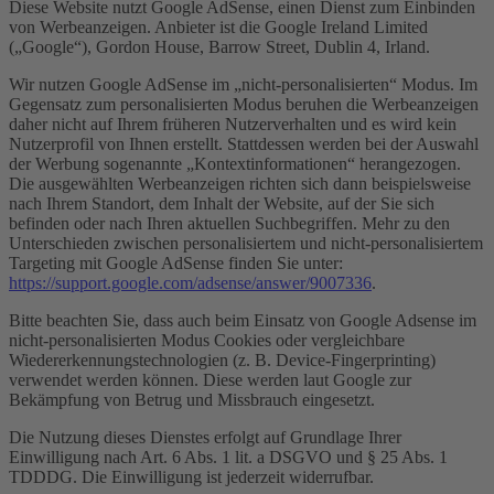
Diese Website nutzt Google AdSense, einen Dienst zum Einbinden
von Werbeanzeigen. Anbieter ist die Google Ireland Limited
(„Google“), Gordon House, Barrow Street, Dublin 4, Irland.
Wir nutzen Google AdSense im „nicht-personalisierten“ Modus. Im
Gegensatz zum personalisierten Modus beruhen die Werbeanzeigen
daher nicht auf Ihrem früheren Nutzerverhalten und es wird kein
Nutzerprofil von Ihnen erstellt. Stattdessen werden bei der Auswahl
der Werbung sogenannte „Kontextinformationen“ herangezogen.
Die ausgewählten Werbeanzeigen richten sich dann beispielsweise
nach Ihrem Standort, dem Inhalt der Website, auf der Sie sich
befinden oder nach Ihren aktuellen Suchbegriffen. Mehr zu den
Unterschieden zwischen personalisiertem und nicht-personalisiertem
Targeting mit Google AdSense finden Sie unter:
https://support.google.com/adsense/answer/9007336
.
Bitte beachten Sie, dass auch beim Einsatz von Google Adsense im
nicht-personalisierten Modus Cookies oder vergleichbare
Wiedererkennungstechnologien (z. B. Device-Fingerprinting)
verwendet werden können. Diese werden laut Google zur
Bekämpfung von Betrug und Missbrauch eingesetzt.
Die Nutzung dieses Dienstes erfolgt auf Grundlage Ihrer
Einwilligung nach Art. 6 Abs. 1 lit. a DSGVO und § 25 Abs. 1
TDDDG. Die Einwilligung ist jederzeit widerrufbar.