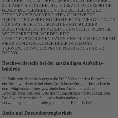
VERARBEITET, UM DIREKTWERBUNG ZU BETREIBEN,
SO HABEN SIE DAS RECHT, JEDERZEIT WIDERSPRUCH
GEGEN DIE VERARBEITUNG SIE BETREFFENDER
PERSONENBEZOGENER DATEN ZUM ZWECKE
DERARTIGER WERBUNG EINZULEGEN; DIES GILT AUCH
FÜR DAS PROFILING, SOWEIT ES MIT SOLCHER
DIREKTWERBUNG IN VERBINDUNG STEHT. WENN SIE
WIDERSPRECHEN, WERDEN IHRE
PERSONENBEZOGENEN DATEN ANSCHLIESSEND NICHT
MEHR ZUM ZWECKE DER DIREKTWERBUNG
VERWENDET (WIDERSPRUCH NACH ART. 21 ABS. 2
DSGVO).
Beschwerde­recht bei der zuständigen Aufsichts­
behörde
Im Falle von Verstößen gegen die DSGVO steht den Betroffenen
ein Beschwerderecht bei einer Aufsichtsbehörde, insbesondere in
dem Mitgliedstaat ihres gewöhnlichen Aufenthalts, ihres
Arbeitsplatzes oder des Orts des mutmaßlichen Verstoßes zu. Das
Beschwerderecht besteht unbeschadet anderweitiger
verwaltungsrechtlicher oder gerichtlicher Rechtsbehelfe.
Recht auf Daten­übertrag­barkeit