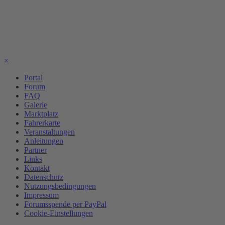
×
Portal
Forum
FAQ
Galerie
Marktplatz
Fahrerkarte
Veranstaltungen
Anleitungen
Partner
Links
Kontakt
Datenschutz
Nutzungsbedingungen
Impressum
Forumsspende per PayPal
Cookie-Einstellungen