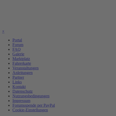
×
Portal
Forum
FAQ
Galerie
Marktplatz
Fahrerkarte
Veranstaltungen
Anleitungen
Partner
Links
Kontakt
Datenschutz
Nutzungsbedingungen
Impressum
Forumsspende per PayPal
Cookie-Einstellungen