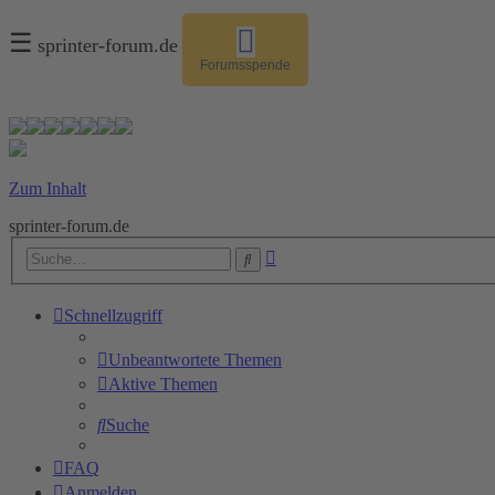
☰
sprinter-forum.de
Forumsspende
Zum Inhalt
sprinter-forum.de
Erweiterte
Suche
Suche
Schnellzugriff
Unbeantwortete Themen
Aktive Themen
Suche
FAQ
Anmelden