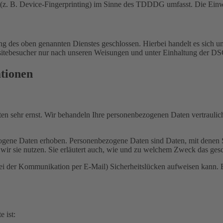
(z. B. Device-Fingerprinting) im Sinne des TDDDG umfasst. Die Einwill
 des oben genannten Dienstes geschlossen. Hierbei handelt es sich um
bsitebesucher nur nach unseren Weisungen und unter Einhaltung der D
ationen
ten sehr ernst. Wir behandeln Ihre personenbezogenen Daten vertrauli
ene Daten erhoben. Personenbezogene Daten sind Daten, mit denen Sie
wir sie nutzen. Sie erläutert auch, wie und zu welchem Zweck das gesc
bei der Kommunikation per E-Mail) Sicherheitslücken aufweisen kann. E
e ist: