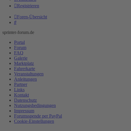
Registrieren
Foren-Übersicht
Suche
sprinter-forum.de
Portal
Forum
FAQ
Galerie
Marktplatz
Fahrerkarte
Veranstaltungen
Anleitungen
Partner
Links
Kontakt
Datenschutz
Nutzungsbedingungen
Impressum
Forumsspende per PayPal
Cookie-Einstellungen