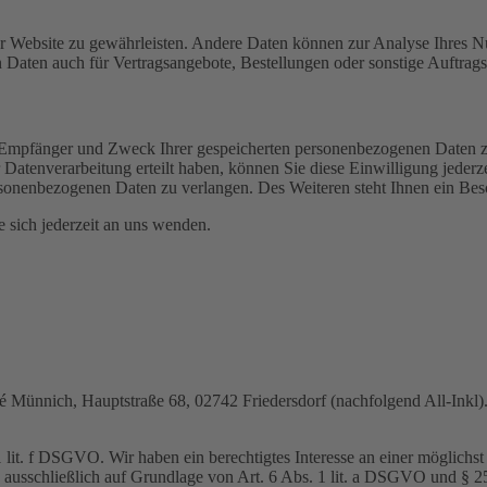
 der Website zu gewährleisten. Andere Daten können zur Analyse Ihres 
Daten auch für Vertragsangebote, Bestellungen oder sonstige Auftragsa
t, Empfänger und Zweck Ihrer gespeicherten personenbezogenen Daten z
Datenverarbeitung erteilt haben, können Sie diese Einwilligung jederz
sonenbezogenen Daten zu verlangen. Des Weiteren steht Ihnen ein Besc
sich jederzeit an uns wenden.
nnich, Hauptstraße 68, 02742 Friedersdorf (nachfolgend All-Inkl). 
lit. f DSGVO. Wir haben ein berechtigtes Interesse an einer möglichst 
ng ausschließlich auf Grundlage von Art. 6 Abs. 1 lit. a DSGVO und §