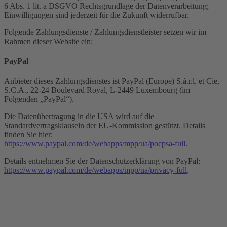
6 Abs. 1 lit. a DSGVO Rechtsgrundlage der Datenverarbeitung;
Einwilligungen sind jederzeit für die Zukunft widerrufbar.
Folgende Zahlungsdienste / Zahlungsdienstleister setzen wir im
Rahmen dieser Website ein:
PayPal
Anbieter dieses Zahlungsdienstes ist PayPal (Europe) S.à.r.l. et Cie,
S.C.A., 22-24 Boulevard Royal, L-2449 Luxembourg (im
Folgenden „PayPal“).
Die Datenübertragung in die USA wird auf die
Standardvertragsklauseln der EU-Kommission gestützt. Details
finden Sie hier:
https://www.paypal.com/de/webapps/mpp/ua/pocpsa-full
.
Details entnehmen Sie der Datenschutzerklärung von PayPal:
https://www.paypal.com/de/webapps/mpp/ua/privacy-full
.