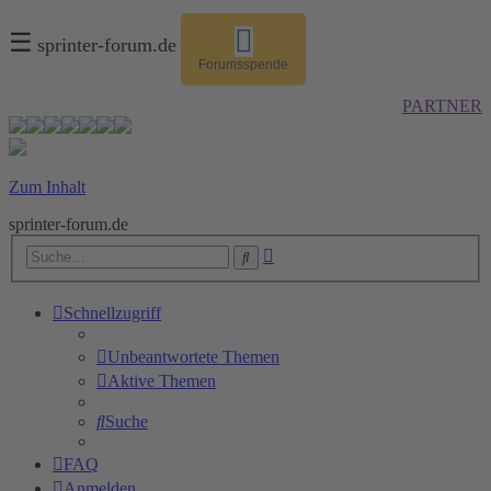
☰
sprinter-forum.de
Forumsspende
PARTNER
Zum Inhalt
sprinter-forum.de
Erweiterte
Suche
Suche
Schnellzugriff
Unbeantwortete Themen
Aktive Themen
Suche
FAQ
Anmelden