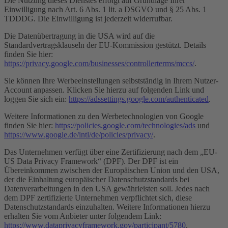
Die Nutzung dieses Dienstes erfolgt auf Grundlage Ihrer
Einwilligung nach Art. 6 Abs. 1 lit. a DSGVO und § 25 Abs. 1
TDDDG. Die Einwilligung ist jederzeit widerrufbar.
Die Datenübertragung in die USA wird auf die
Standardvertragsklauseln der EU-Kommission gestützt. Details
finden Sie hier:
https://privacy.google.com/businesses/controllerterms/mccs/
.
Sie können Ihre Werbeeinstellungen selbstständig in Ihrem Nutzer-
Account anpassen. Klicken Sie hierzu auf folgenden Link und
loggen Sie sich ein:
https://adssettings.google.com/authenticated
.
Weitere Informationen zu den Werbetechnologien von Google
finden Sie hier:
https://policies.google.com/technologies/ads
und
https://www.google.de/intl/de/policies/privacy/
.
Das Unternehmen verfügt über eine Zertifizierung nach dem „EU-
US Data Privacy Framework“ (DPF). Der DPF ist ein
Übereinkommen zwischen der Europäischen Union und den USA,
der die Einhaltung europäischer Datenschutzstandards bei
Datenverarbeitungen in den USA gewährleisten soll. Jedes nach
dem DPF zertifizierte Unternehmen verpflichtet sich, diese
Datenschutzstandards einzuhalten. Weitere Informationen hierzu
erhalten Sie vom Anbieter unter folgendem Link:
https://www.dataprivacyframework.gov/participant/5780
.