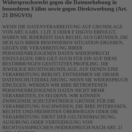
Widerspruchsrecht gegen die Datenerhebung in
besonderen Fällen sowie gegen Direktwerbung (Art.
21 DSGVO)
WENN DIE DATENVERARBEITUNG AUF GRUNDLAGE
VON ART. 6 ABS. 1 LIT. E ODER F DSGVO ERFOLGT,
HABEN SIE JEDERZEIT DAS RECHT, AUS GRÜNDEN, DIE
SICH AUS IHRER BESONDEREN SITUATION ERGEBEN,
GEGEN DIE VERARBEITUNG IHRER
PERSONENBEZOGENEN DATEN WIDERSPRUCH
EINZULEGEN; DIES GILT AUCH FÜR EIN AUF DIESE
BESTIMMUNGEN GESTÜTZTES PROFILING. DIE
JEWEILIGE RECHTSGRUNDLAGE, AUF DENEN EINE
VERARBEITUNG BERUHT, ENTNEHMEN SIE DIESER
DATENSCHUTZERKLÄRUNG. WENN SIE WIDERSPRUCH
EINLEGEN, WERDEN WIR IHRE BETROFFENEN
PERSONENBEZOGENEN DATEN NICHT MEHR
VERARBEITEN, ES SEI DENN, WIR KÖNNEN
ZWINGENDE SCHUTZWÜRDIGE GRÜNDE FÜR DIE
VERARBEITUNG NACHWEISEN, DIE IHRE INTERESSEN,
RECHTE UND FREIHEITEN ÜBERWIEGEN ODER DIE
VERARBEITUNG DIENT DER GELTENDMACHUNG,
AUSÜBUNG ODER VERTEIDIGUNG VON
RECHTSANSPRÜCHEN (WIDERSPRUCH NACH ART. 21