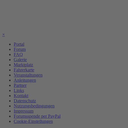
×
Portal
Forum
FAQ
Galerie
Marktplatz
Fahrerkarte
Veranstaltungen
Anleitungen
Partner
Links
Kontakt
Datenschutz
Nutzungsbedingungen
Impressum
Forumsspende per PayPal
Cookie-Einstellungen