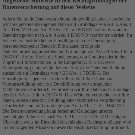
Allgemeine Hinweise zu den Rechtsgrundlagen der
Datenverarbeitung auf dieser Website
Sofern Sie in die Datenverarbeitung eingewilligt haben, verarbeiten
wir Ihre personenbezogenen Daten auf Grundlage von Art. 6 Abs. 1
lit. a DSGVO bzw. Art. 9 Abs. 2 lit. a DSGVO, sofern besondere
Datenkategorien nach Art. 9 Abs. 1 DSGVO verarbeitet werden. Im
Falle einer ausdrücklichen Einwilligung in die Übertragung
personenbezogener Daten in Drittstaaten erfolgt die
Datenverarbeitung außerdem auf Grundlage von Art. 49 Abs. 1 lit. a
DSGVO. Sofern Sie in die Speicherung von Cookies oder in den
Zugriff auf Informationen in Ihr Endgerät (z. B. via Device-
Fingerprinting) eingewilligt haben, erfolgt die Datenverarbeitung
zusätzlich auf Grundlage von § 25 Abs. 1 TDDDG. Die
Einwilligung ist jederzeit widerrufbar. Sind Ihre Daten zur
Vertragserfüllung oder zur Durchführung vorvertraglicher
Maßnahmen erforderlich, verarbeiten wir Ihre Daten auf Grundlage
des Art. 6 Abs. 1 lit. b DSGVO. Des Weiteren verarbeiten wir Ihre
Daten, sofern diese zur Erfüllung einer rechtlichen Verpflichtung
erforderlich sind auf Grundlage von Art. 6 Abs. 1 lit. c DSGVO.
Die Datenverarbeitung kann ferner auf Grundlage unseres
berechtigten Interesses nach Art. 6 Abs. 1 lit. f DSGVO erfolgen.
Über die jeweils im Einzelfall einschlägigen Rechtsgrundlagen wird
in den folgenden Absätzen dieser Datenschutzerklärung informiert.