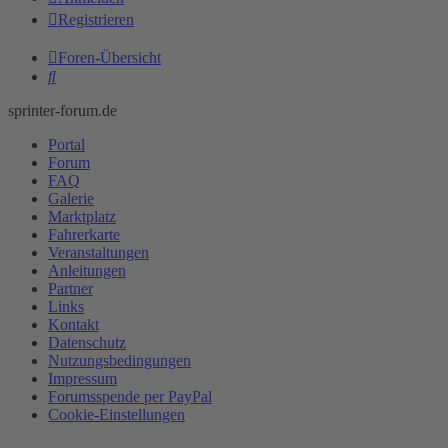
Registrieren
Foren-Übersicht
Suche
sprinter-forum.de
Portal
Forum
FAQ
Galerie
Marktplatz
Fahrerkarte
Veranstaltungen
Anleitungen
Partner
Links
Kontakt
Datenschutz
Nutzungsbedingungen
Impressum
Forumsspende per PayPal
Cookie-Einstellungen