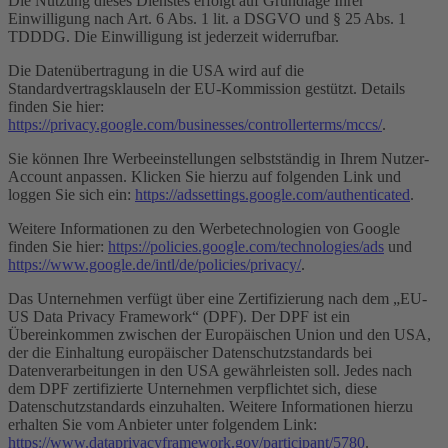
Die Nutzung dieses Dienstes erfolgt auf Grundlage Ihrer
Einwilligung nach Art. 6 Abs. 1 lit. a DSGVO und § 25 Abs. 1
TDDDG. Die Einwilligung ist jederzeit widerrufbar.
Die Datenübertragung in die USA wird auf die
Standardvertragsklauseln der EU-Kommission gestützt. Details
finden Sie hier:
https://privacy.google.com/businesses/controllerterms/mccs/
.
Sie können Ihre Werbeeinstellungen selbstständig in Ihrem Nutzer-
Account anpassen. Klicken Sie hierzu auf folgenden Link und
loggen Sie sich ein:
https://adssettings.google.com/authenticated
.
Weitere Informationen zu den Werbetechnologien von Google
finden Sie hier:
https://policies.google.com/technologies/ads
und
https://www.google.de/intl/de/policies/privacy/
.
Das Unternehmen verfügt über eine Zertifizierung nach dem „EU-
US Data Privacy Framework“ (DPF). Der DPF ist ein
Übereinkommen zwischen der Europäischen Union und den USA,
der die Einhaltung europäischer Datenschutzstandards bei
Datenverarbeitungen in den USA gewährleisten soll. Jedes nach
dem DPF zertifizierte Unternehmen verpflichtet sich, diese
Datenschutzstandards einzuhalten. Weitere Informationen hierzu
erhalten Sie vom Anbieter unter folgendem Link:
https://www.dataprivacyframework.gov/participant/5780
.