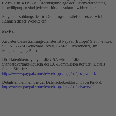
6 Abs. 1 lit. a DSGVO Rechtsgrundlage der Datenverarbeitung;
Einwilligungen sind jederzeit für die Zukunft widerrufbar.
Folgende Zahlungsdienste / Zahlungsdienstleister setzen wir im
Rahmen dieser Website ein:
PayPal
Anbieter dieses Zahlungsdienstes ist PayPal (Europe) S.à.r.l. et Cie,
S.C.A., 22-24 Boulevard Royal, L-2449 Luxembourg (im
Folgenden „PayPal“).
Die Datenübertragung in die USA wird auf die
Standardvertragsklauseln der EU-Kommission gestützt. Details
finden Sie hier:
https://www.paypal.com/de/webapps/mpp/ua/pocpsa-full
.
Details entnehmen Sie der Datenschutzerklärung von PayPal:
https://www.paypal.com/de/webapps/mpp/ua/privacy-full
.