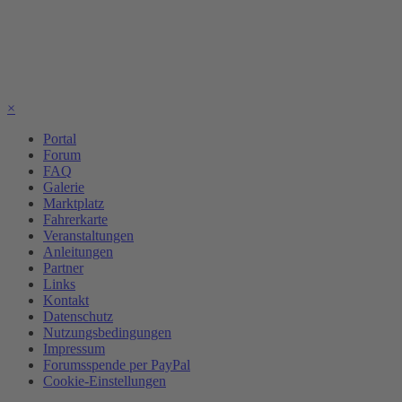
×
Portal
Forum
FAQ
Galerie
Marktplatz
Fahrerkarte
Veranstaltungen
Anleitungen
Partner
Links
Kontakt
Datenschutz
Nutzungsbedingungen
Impressum
Forumsspende per PayPal
Cookie-Einstellungen