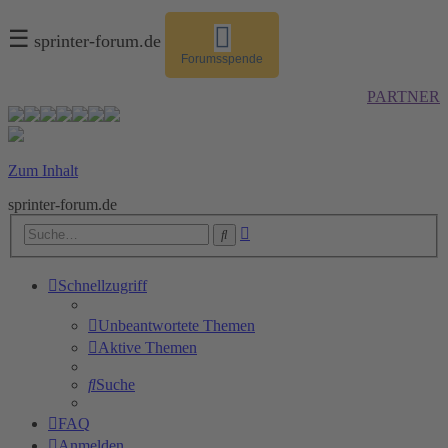
☰
sprinter-forum.de
Forumsspende
PARTNER
Zum Inhalt
sprinter-forum.de
Erweiterte
Suche
Suche
Schnellzugriff
Unbeantwortete Themen
Aktive Themen
Suche
FAQ
Anmelden