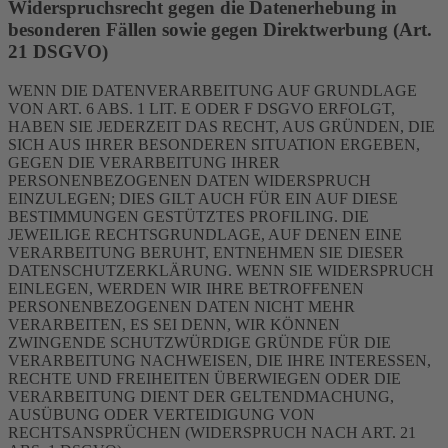
Widerspruchsrecht gegen die Datenerhebung in
besonderen Fällen sowie gegen Direktwerbung (Art.
21 DSGVO)
WENN DIE DATENVERARBEITUNG AUF GRUNDLAGE
VON ART. 6 ABS. 1 LIT. E ODER F DSGVO ERFOLGT,
HABEN SIE JEDERZEIT DAS RECHT, AUS GRÜNDEN, DIE
SICH AUS IHRER BESONDEREN SITUATION ERGEBEN,
GEGEN DIE VERARBEITUNG IHRER
PERSONENBEZOGENEN DATEN WIDERSPRUCH
EINZULEGEN; DIES GILT AUCH FÜR EIN AUF DIESE
BESTIMMUNGEN GESTÜTZTES PROFILING. DIE
JEWEILIGE RECHTSGRUNDLAGE, AUF DENEN EINE
VERARBEITUNG BERUHT, ENTNEHMEN SIE DIESER
DATENSCHUTZERKLÄRUNG. WENN SIE WIDERSPRUCH
EINLEGEN, WERDEN WIR IHRE BETROFFENEN
PERSONENBEZOGENEN DATEN NICHT MEHR
VERARBEITEN, ES SEI DENN, WIR KÖNNEN
ZWINGENDE SCHUTZWÜRDIGE GRÜNDE FÜR DIE
VERARBEITUNG NACHWEISEN, DIE IHRE INTERESSEN,
RECHTE UND FREIHEITEN ÜBERWIEGEN ODER DIE
VERARBEITUNG DIENT DER GELTENDMACHUNG,
AUSÜBUNG ODER VERTEIDIGUNG VON
RECHTSANSPRÜCHEN (WIDERSPRUCH NACH ART. 21