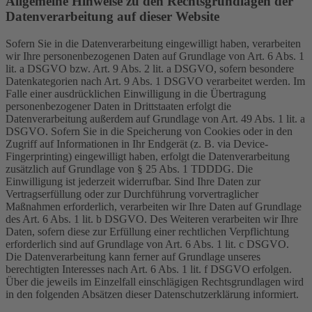
Allgemeine Hinweise zu den Rechtsgrundlagen der
Datenverarbeitung auf dieser Website
Sofern Sie in die Datenverarbeitung eingewilligt haben, verarbeiten
wir Ihre personenbezogenen Daten auf Grundlage von Art. 6 Abs. 1
lit. a DSGVO bzw. Art. 9 Abs. 2 lit. a DSGVO, sofern besondere
Datenkategorien nach Art. 9 Abs. 1 DSGVO verarbeitet werden. Im
Falle einer ausdrücklichen Einwilligung in die Übertragung
personenbezogener Daten in Drittstaaten erfolgt die
Datenverarbeitung außerdem auf Grundlage von Art. 49 Abs. 1 lit. a
DSGVO. Sofern Sie in die Speicherung von Cookies oder in den
Zugriff auf Informationen in Ihr Endgerät (z. B. via Device-
Fingerprinting) eingewilligt haben, erfolgt die Datenverarbeitung
zusätzlich auf Grundlage von § 25 Abs. 1 TDDDG. Die
Einwilligung ist jederzeit widerrufbar. Sind Ihre Daten zur
Vertragserfüllung oder zur Durchführung vorvertraglicher
Maßnahmen erforderlich, verarbeiten wir Ihre Daten auf Grundlage
des Art. 6 Abs. 1 lit. b DSGVO. Des Weiteren verarbeiten wir Ihre
Daten, sofern diese zur Erfüllung einer rechtlichen Verpflichtung
erforderlich sind auf Grundlage von Art. 6 Abs. 1 lit. c DSGVO.
Die Datenverarbeitung kann ferner auf Grundlage unseres
berechtigten Interesses nach Art. 6 Abs. 1 lit. f DSGVO erfolgen.
Über die jeweils im Einzelfall einschlägigen Rechtsgrundlagen wird
in den folgenden Absätzen dieser Datenschutzerklärung informiert.