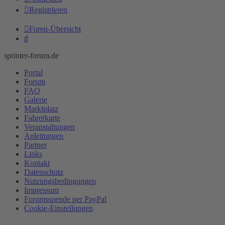
Registrieren
Foren-Übersicht
Suche
sprinter-forum.de
Portal
Forum
FAQ
Galerie
Marktplatz
Fahrerkarte
Veranstaltungen
Anleitungen
Partner
Links
Kontakt
Datenschutz
Nutzungsbedingungen
Impressum
Forumsspende per PayPal
Cookie-Einstellungen