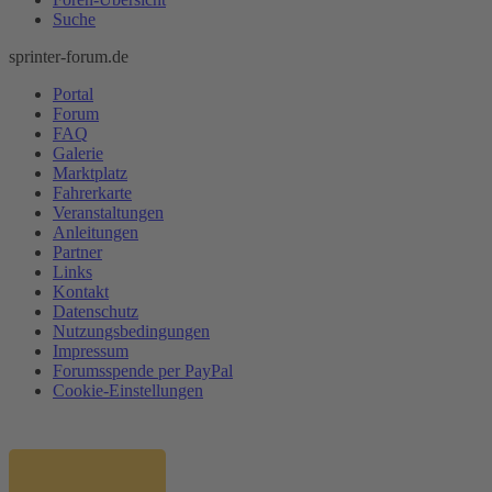
Suche
sprinter-forum.de
Portal
Forum
FAQ
Galerie
Marktplatz
Fahrerkarte
Veranstaltungen
Anleitungen
Partner
Links
Kontakt
Datenschutz
Nutzungsbedingungen
Impressum
Forumsspende per PayPal
Cookie-Einstellungen