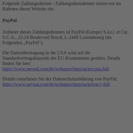
Folgende Zahlungsdienste / Zahlungsdienstleister setzen wir im
Rahmen dieser Website ein:
PayPal
Anbieter dieses Zahlungsdienstes ist PayPal (Europe) S.à.r.l. et Cie,
S.C.A., 22-24 Boulevard Royal, L-2449 Luxembourg (im
Folgenden „PayPal“).
Die Datenübertragung in die USA wird auf die
Standardvertragsklauseln der EU-Kommission gestützt. Details
finden Sie hier:
https://www.paypal.com/de/webapps/mpp/ua/pocpsa-full
.
Details entnehmen Sie der Datenschutzerklärung von PayPal:
https://www.paypal.com/de/webapps/mpp/ua/privacy-full
.