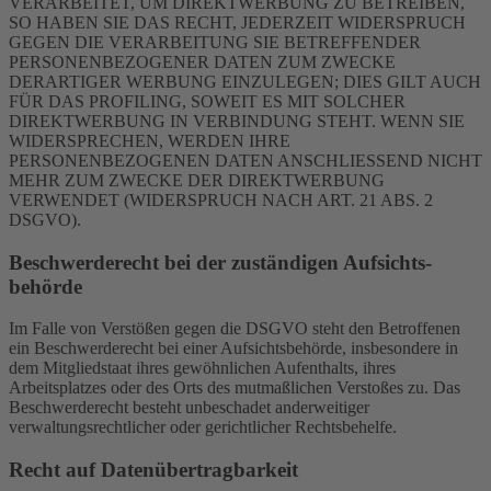
VERARBEITET, UM DIREKTWERBUNG ZU BETREIBEN,
SO HABEN SIE DAS RECHT, JEDERZEIT WIDERSPRUCH
GEGEN DIE VERARBEITUNG SIE BETREFFENDER
PERSONENBEZOGENER DATEN ZUM ZWECKE
DERARTIGER WERBUNG EINZULEGEN; DIES GILT AUCH
FÜR DAS PROFILING, SOWEIT ES MIT SOLCHER
DIREKTWERBUNG IN VERBINDUNG STEHT. WENN SIE
WIDERSPRECHEN, WERDEN IHRE
PERSONENBEZOGENEN DATEN ANSCHLIESSEND NICHT
MEHR ZUM ZWECKE DER DIREKTWERBUNG
VERWENDET (WIDERSPRUCH NACH ART. 21 ABS. 2
DSGVO).
Beschwerde­recht bei der zuständigen Aufsichts­
behörde
Im Falle von Verstößen gegen die DSGVO steht den Betroffenen
ein Beschwerderecht bei einer Aufsichtsbehörde, insbesondere in
dem Mitgliedstaat ihres gewöhnlichen Aufenthalts, ihres
Arbeitsplatzes oder des Orts des mutmaßlichen Verstoßes zu. Das
Beschwerderecht besteht unbeschadet anderweitiger
verwaltungsrechtlicher oder gerichtlicher Rechtsbehelfe.
Recht auf Daten­übertrag­barkeit