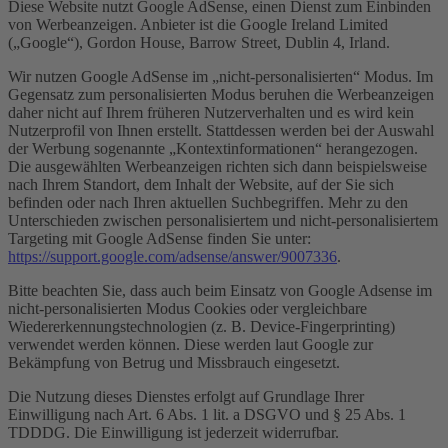
Diese Website nutzt Google AdSense, einen Dienst zum Einbinden
von Werbeanzeigen. Anbieter ist die Google Ireland Limited
(„Google“), Gordon House, Barrow Street, Dublin 4, Irland.
Wir nutzen Google AdSense im „nicht-personalisierten“ Modus. Im
Gegensatz zum personalisierten Modus beruhen die Werbeanzeigen
daher nicht auf Ihrem früheren Nutzerverhalten und es wird kein
Nutzerprofil von Ihnen erstellt. Stattdessen werden bei der Auswahl
der Werbung sogenannte „Kontextinformationen“ herangezogen.
Die ausgewählten Werbeanzeigen richten sich dann beispielsweise
nach Ihrem Standort, dem Inhalt der Website, auf der Sie sich
befinden oder nach Ihren aktuellen Suchbegriffen. Mehr zu den
Unterschieden zwischen personalisiertem und nicht-personalisiertem
Targeting mit Google AdSense finden Sie unter:
https://support.google.com/adsense/answer/9007336
.
Bitte beachten Sie, dass auch beim Einsatz von Google Adsense im
nicht-personalisierten Modus Cookies oder vergleichbare
Wiedererkennungstechnologien (z. B. Device-Fingerprinting)
verwendet werden können. Diese werden laut Google zur
Bekämpfung von Betrug und Missbrauch eingesetzt.
Die Nutzung dieses Dienstes erfolgt auf Grundlage Ihrer
Einwilligung nach Art. 6 Abs. 1 lit. a DSGVO und § 25 Abs. 1
TDDDG. Die Einwilligung ist jederzeit widerrufbar.