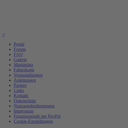
×
Portal
Forum
FAQ
Galerie
Marktplatz
Fahrerkarte
Veranstaltungen
Anleitungen
Partner
Links
Kontakt
Datenschutz
Nutzungsbedingungen
Impressum
Forumsspende per PayPal
Cookie-Einstellungen