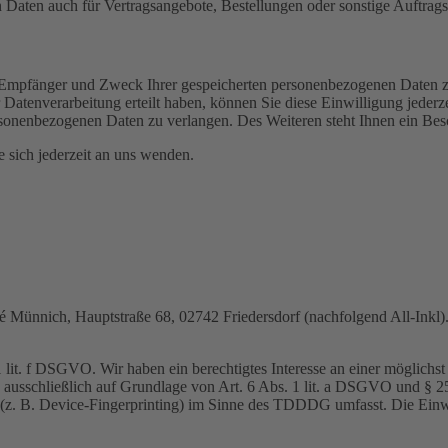
Daten auch für Vertragsangebote, Bestellungen oder sonstige Auftragsa
t, Empfänger und Zweck Ihrer gespeicherten personenbezogenen Daten z
Datenverarbeitung erteilt haben, können Sie diese Einwilligung jederz
sonenbezogenen Daten zu verlangen. Des Weiteren steht Ihnen ein Besc
sich jederzeit an uns wenden.
nnich, Hauptstraße 68, 02742 Friedersdorf (nachfolgend All-Inkl). 
lit. f DSGVO. Wir haben ein berechtigtes Interesse an einer möglichst 
ng ausschließlich auf Grundlage von Art. 6 Abs. 1 lit. a DSGVO und §
(z. B. Device-Fingerprinting) im Sinne des TDDDG umfasst. Die Einwill