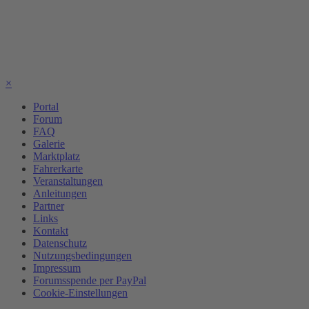
×
Portal
Forum
FAQ
Galerie
Marktplatz
Fahrerkarte
Veranstaltungen
Anleitungen
Partner
Links
Kontakt
Datenschutz
Nutzungsbedingungen
Impressum
Forumsspende per PayPal
Cookie-Einstellungen