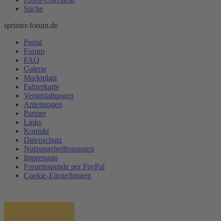
Suche
sprinter-forum.de
Portal
Forum
FAQ
Galerie
Marktplatz
Fahrerkarte
Veranstaltungen
Anleitungen
Partner
Links
Kontakt
Datenschutz
Nutzungsbedingungen
Impressum
Forumsspende per PayPal
Cookie-Einstellungen