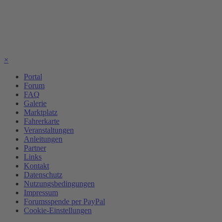
×
Portal
Forum
FAQ
Galerie
Marktplatz
Fahrerkarte
Veranstaltungen
Anleitungen
Partner
Links
Kontakt
Datenschutz
Nutzungsbedingungen
Impressum
Forumsspende per PayPal
Cookie-Einstellungen