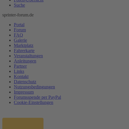
Suche
sprinter-forum.de
Portal
Forum
FAQ
Galerie
Marktplatz
Fahrerkarte
Veranstaltungen
Anleitungen
Partner
Links
Kontakt
Datenschutz
Nutzungsbedingungen
Impressum
Forumsspende per PayPal
Cookie-Einstellungen