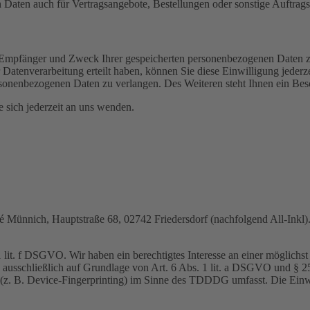
Daten auch für Vertragsangebote, Bestellungen oder sonstige Auftragsa
t, Empfänger und Zweck Ihrer gespeicherten personenbezogenen Daten z
Datenverarbeitung erteilt haben, können Sie diese Einwilligung jederz
sonenbezogenen Daten zu verlangen. Des Weiteren steht Ihnen ein Besc
sich jederzeit an uns wenden.
nnich, Hauptstraße 68, 02742 Friedersdorf (nachfolgend All-Inkl). 
lit. f DSGVO. Wir haben ein berechtigtes Interesse an einer möglichst 
ng ausschließlich auf Grundlage von Art. 6 Abs. 1 lit. a DSGVO und §
(z. B. Device-Fingerprinting) im Sinne des TDDDG umfasst. Die Einwill