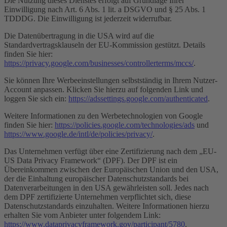
Die Nutzung dieses Dienstes erfolgt auf Grundlage Ihrer
Einwilligung nach Art. 6 Abs. 1 lit. a DSGVO und § 25 Abs. 1
TDDDG. Die Einwilligung ist jederzeit widerrufbar.
Die Datenübertragung in die USA wird auf die
Standardvertragsklauseln der EU-Kommission gestützt. Details
finden Sie hier:
https://privacy.google.com/businesses/controllerterms/mccs/
.
Sie können Ihre Werbeeinstellungen selbstständig in Ihrem Nutzer-
Account anpassen. Klicken Sie hierzu auf folgenden Link und
loggen Sie sich ein:
https://adssettings.google.com/authenticated
.
Weitere Informationen zu den Werbetechnologien von Google
finden Sie hier:
https://policies.google.com/technologies/ads
und
https://www.google.de/intl/de/policies/privacy/
.
Das Unternehmen verfügt über eine Zertifizierung nach dem „EU-
US Data Privacy Framework“ (DPF). Der DPF ist ein
Übereinkommen zwischen der Europäischen Union und den USA,
der die Einhaltung europäischer Datenschutzstandards bei
Datenverarbeitungen in den USA gewährleisten soll. Jedes nach
dem DPF zertifizierte Unternehmen verpflichtet sich, diese
Datenschutzstandards einzuhalten. Weitere Informationen hierzu
erhalten Sie vom Anbieter unter folgendem Link:
https://www.dataprivacyframework.gov/participant/5780
.