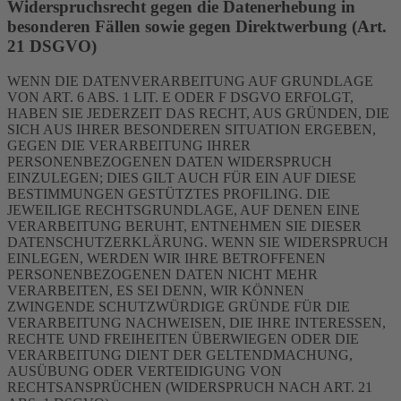
Widerspruchsrecht gegen die Datenerhebung in
besonderen Fällen sowie gegen Direktwerbung (Art.
21 DSGVO)
WENN DIE DATENVERARBEITUNG AUF GRUNDLAGE
VON ART. 6 ABS. 1 LIT. E ODER F DSGVO ERFOLGT,
HABEN SIE JEDERZEIT DAS RECHT, AUS GRÜNDEN, DIE
SICH AUS IHRER BESONDEREN SITUATION ERGEBEN,
GEGEN DIE VERARBEITUNG IHRER
PERSONENBEZOGENEN DATEN WIDERSPRUCH
EINZULEGEN; DIES GILT AUCH FÜR EIN AUF DIESE
BESTIMMUNGEN GESTÜTZTES PROFILING. DIE
JEWEILIGE RECHTSGRUNDLAGE, AUF DENEN EINE
VERARBEITUNG BERUHT, ENTNEHMEN SIE DIESER
DATENSCHUTZERKLÄRUNG. WENN SIE WIDERSPRUCH
EINLEGEN, WERDEN WIR IHRE BETROFFENEN
PERSONENBEZOGENEN DATEN NICHT MEHR
VERARBEITEN, ES SEI DENN, WIR KÖNNEN
ZWINGENDE SCHUTZWÜRDIGE GRÜNDE FÜR DIE
VERARBEITUNG NACHWEISEN, DIE IHRE INTERESSEN,
RECHTE UND FREIHEITEN ÜBERWIEGEN ODER DIE
VERARBEITUNG DIENT DER GELTENDMACHUNG,
AUSÜBUNG ODER VERTEIDIGUNG VON
RECHTSANSPRÜCHEN (WIDERSPRUCH NACH ART. 21