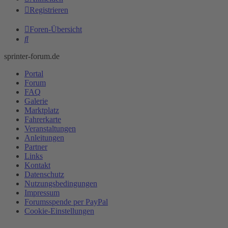
Registrieren
Foren-Übersicht
Suche
sprinter-forum.de
Portal
Forum
FAQ
Galerie
Marktplatz
Fahrerkarte
Veranstaltungen
Anleitungen
Partner
Links
Kontakt
Datenschutz
Nutzungsbedingungen
Impressum
Forumsspende per PayPal
Cookie-Einstellungen