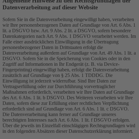
Allgemeine Hinweise zu den Rechtsgrundlagen der
Datenverarbeitung auf dieser Website
Sofern Sie in die Datenverarbeitung eingewilligt haben, verarbeiten
wir Ihre personenbezogenen Daten auf Grundlage von Art. 6 Abs. 1
lit. a DSGVO bzw. Art. 9 Abs. 2 lit. a DSGVO, sofern besondere
Datenkategorien nach Art. 9 Abs. 1 DSGVO verarbeitet werden. Im
Falle einer ausdrücklichen Einwilligung in die Übertragung
personenbezogener Daten in Drittstaaten erfolgt die
Datenverarbeitung außerdem auf Grundlage von Art. 49 Abs. 1 lit. a
DSGVO. Sofern Sie in die Speicherung von Cookies oder in den
Zugriff auf Informationen in Ihr Endgerät (z. B. via Device-
Fingerprinting) eingewilligt haben, erfolgt die Datenverarbeitung
zusätzlich auf Grundlage von § 25 Abs. 1 TDDDG. Die
Einwilligung ist jederzeit widerrufbar. Sind Ihre Daten zur
Vertragserfüllung oder zur Durchführung vorvertraglicher
Maßnahmen erforderlich, verarbeiten wir Ihre Daten auf Grundlage
des Art. 6 Abs. 1 lit. b DSGVO. Des Weiteren verarbeiten wir Ihre
Daten, sofern diese zur Erfüllung einer rechtlichen Verpflichtung
erforderlich sind auf Grundlage von Art. 6 Abs. 1 lit. c DSGVO.
Die Datenverarbeitung kann ferner auf Grundlage unseres
berechtigten Interesses nach Art. 6 Abs. 1 lit. f DSGVO erfolgen.
Über die jeweils im Einzelfall einschlägigen Rechtsgrundlagen wird
in den folgenden Absätzen dieser Datenschutzerklärung informiert.