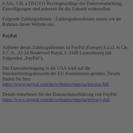
6 Abs. 1 lit. a DSGVO Rechtsgrundlage der Datenverarbeitung;
Einwilligungen sind jederzeit für die Zukunft widerrufbar.
Folgende Zahlungsdienste / Zahlungsdienstleister setzen wir im
Rahmen dieser Website ein:
PayPal
Anbieter dieses Zahlungsdienstes ist PayPal (Europe) S.à.r.l. et Cie,
S.C.A., 22-24 Boulevard Royal, L-2449 Luxembourg (im
Folgenden „PayPal“).
Die Datenübertragung in die USA wird auf die
Standardvertragsklauseln der EU-Kommission gestützt. Details
finden Sie hier:
https://www.paypal.com/de/webapps/mpp/ua/pocpsa-full
.
Details entnehmen Sie der Datenschutzerklärung von PayPal:
https://www.paypal.com/de/webapps/mpp/ua/privacy-full
.