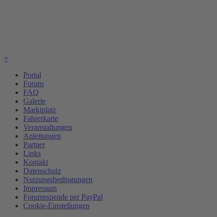
×
Portal
Forum
FAQ
Galerie
Marktplatz
Fahrerkarte
Veranstaltungen
Anleitungen
Partner
Links
Kontakt
Datenschutz
Nutzungsbedingungen
Impressum
Forumsspende per PayPal
Cookie-Einstellungen