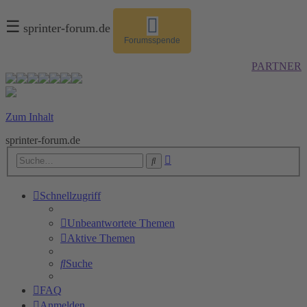
☰
sprinter-forum.de
Forumsspende
PARTNER
Zum Inhalt
sprinter-forum.de
Erweiterte
Suche
Suche
Schnellzugriff
Unbeantwortete Themen
Aktive Themen
Suche
FAQ
Anmelden