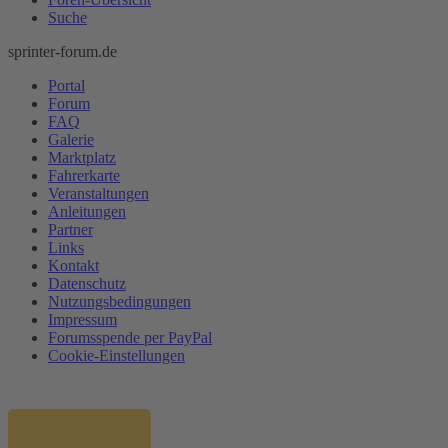
Suche
sprinter-forum.de
Portal
Forum
FAQ
Galerie
Marktplatz
Fahrerkarte
Veranstaltungen
Anleitungen
Partner
Links
Kontakt
Datenschutz
Nutzungsbedingungen
Impressum
Forumsspende per PayPal
Cookie-Einstellungen