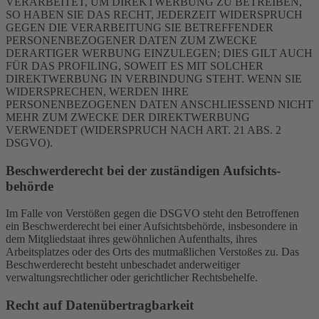
VERARBEITET, UM DIREKTWERBUNG ZU BETREIBEN,
SO HABEN SIE DAS RECHT, JEDERZEIT WIDERSPRUCH
GEGEN DIE VERARBEITUNG SIE BETREFFENDER
PERSONENBEZOGENER DATEN ZUM ZWECKE
DERARTIGER WERBUNG EINZULEGEN; DIES GILT AUCH
FÜR DAS PROFILING, SOWEIT ES MIT SOLCHER
DIREKTWERBUNG IN VERBINDUNG STEHT. WENN SIE
WIDERSPRECHEN, WERDEN IHRE
PERSONENBEZOGENEN DATEN ANSCHLIESSEND NICHT
MEHR ZUM ZWECKE DER DIREKTWERBUNG
VERWENDET (WIDERSPRUCH NACH ART. 21 ABS. 2
DSGVO).
Beschwerde­recht bei der zuständigen Aufsichts­
behörde
Im Falle von Verstößen gegen die DSGVO steht den Betroffenen
ein Beschwerderecht bei einer Aufsichtsbehörde, insbesondere in
dem Mitgliedstaat ihres gewöhnlichen Aufenthalts, ihres
Arbeitsplatzes oder des Orts des mutmaßlichen Verstoßes zu. Das
Beschwerderecht besteht unbeschadet anderweitiger
verwaltungsrechtlicher oder gerichtlicher Rechtsbehelfe.
Recht auf Daten­übertrag­barkeit