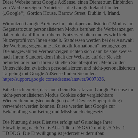
Diese Website nutzt Google AdSense, einen Dienst zum Einbinden
von Werbeanzeigen. Anbieter ist die Google Ireland Limited
(„Google“), Gordon House, Barrow Street, Dublin 4, Irland.
Wir nutzen Google AdSense im „nicht-personalisierten“ Modus. Im
Gegensatz zum personalisierten Modus beruhen die Werbeanzeigen
daher nicht auf Ihrem früheren Nutzerverhalten und es wird kein
Nutzerprofil von Ihnen erstellt. Stattdessen werden bei der Auswahl
der Werbung sogenannte „Kontextinformationen“ herangezogen.
Die ausgewählten Werbeanzeigen richten sich dann beispielsweise
nach Ihrem Standort, dem Inhalt der Website, auf der Sie sich
befinden oder nach Ihren aktuellen Suchbegriffen. Mehr zu den
Unterschieden zwischen personalisiertem und nicht-personalisiertem
Targeting mit Google AdSense finden Sie unter:
https://support.google.com/adsense/answer/9007336
.
Bitte beachten Sie, dass auch beim Einsatz von Google Adsense im
nicht-personalisierten Modus Cookies oder vergleichbare
Wiedererkennungstechnologien (z. B. Device-Fingerprinting)
verwendet werden können. Diese werden laut Google zur
Bekämpfung von Betrug und Missbrauch eingesetzt.
Die Nutzung dieses Dienstes erfolgt auf Grundlage Ihrer
Einwilligung nach Art. 6 Abs. 1 lit. a DSGVO und § 25 Abs. 1
TDDDG. Die Einwilligung ist jederzeit widerrufbar.