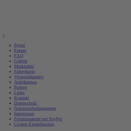
×
Portal
Forum
FAQ
Galerie
Marktplatz
Fahrerkarte
Veranstaltungen
Anleitungen
Partner
Links
Kontakt
Datenschutz
Nutzungsbedingungen
Impressum
Forumsspende per PayPal
Cookie-Einstellungen