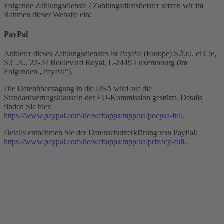
Folgende Zahlungsdienste / Zahlungsdienstleister setzen wir im
Rahmen dieser Website ein:
PayPal
Anbieter dieses Zahlungsdienstes ist PayPal (Europe) S.à.r.l. et Cie,
S.C.A., 22-24 Boulevard Royal, L-2449 Luxembourg (im
Folgenden „PayPal“).
Die Datenübertragung in die USA wird auf die
Standardvertragsklauseln der EU-Kommission gestützt. Details
finden Sie hier:
https://www.paypal.com/de/webapps/mpp/ua/pocpsa-full
.
Details entnehmen Sie der Datenschutzerklärung von PayPal:
https://www.paypal.com/de/webapps/mpp/ua/privacy-full
.