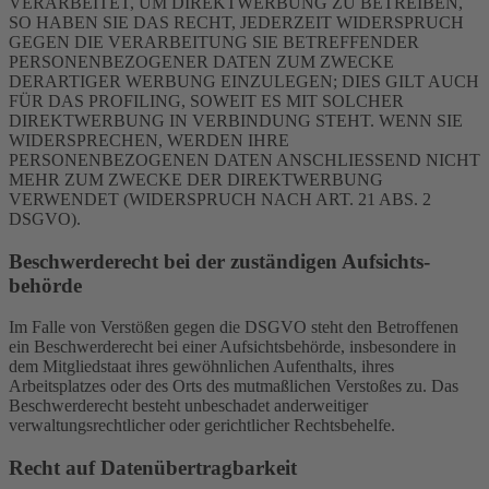
VERARBEITET, UM DIREKTWERBUNG ZU BETREIBEN,
SO HABEN SIE DAS RECHT, JEDERZEIT WIDERSPRUCH
GEGEN DIE VERARBEITUNG SIE BETREFFENDER
PERSONENBEZOGENER DATEN ZUM ZWECKE
DERARTIGER WERBUNG EINZULEGEN; DIES GILT AUCH
FÜR DAS PROFILING, SOWEIT ES MIT SOLCHER
DIREKTWERBUNG IN VERBINDUNG STEHT. WENN SIE
WIDERSPRECHEN, WERDEN IHRE
PERSONENBEZOGENEN DATEN ANSCHLIESSEND NICHT
MEHR ZUM ZWECKE DER DIREKTWERBUNG
VERWENDET (WIDERSPRUCH NACH ART. 21 ABS. 2
DSGVO).
Beschwerde­recht bei der zuständigen Aufsichts­
behörde
Im Falle von Verstößen gegen die DSGVO steht den Betroffenen
ein Beschwerderecht bei einer Aufsichtsbehörde, insbesondere in
dem Mitgliedstaat ihres gewöhnlichen Aufenthalts, ihres
Arbeitsplatzes oder des Orts des mutmaßlichen Verstoßes zu. Das
Beschwerderecht besteht unbeschadet anderweitiger
verwaltungsrechtlicher oder gerichtlicher Rechtsbehelfe.
Recht auf Daten­übertrag­barkeit