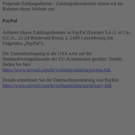
Folgende Zahlungsdienste / Zahlungsdienstleister setzen wir im
Rahmen dieser Website ein:
PayPal
Anbieter dieses Zahlungsdienstes ist PayPal (Europe) S.à.r.l. et Cie,
S.C.A., 22-24 Boulevard Royal, L-2449 Luxembourg (im
Folgenden „PayPal“).
Die Datenübertragung in die USA wird auf die
Standardvertragsklauseln der EU-Kommission gestützt. Details
finden Sie hier:
https://www.paypal.com/de/webapps/mpp/ua/pocpsa-full
.
Details entnehmen Sie der Datenschutzerklärung von PayPal:
https://www.paypal.com/de/webapps/mpp/ua/privacy-full
.