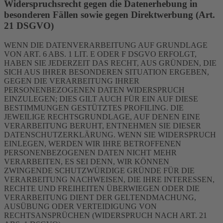
Widerspruchsrecht gegen die Datenerhebung in
besonderen Fällen sowie gegen Direktwerbung (Art.
21 DSGVO)
WENN DIE DATENVERARBEITUNG AUF GRUNDLAGE
VON ART. 6 ABS. 1 LIT. E ODER F DSGVO ERFOLGT,
HABEN SIE JEDERZEIT DAS RECHT, AUS GRÜNDEN, DIE
SICH AUS IHRER BESONDEREN SITUATION ERGEBEN,
GEGEN DIE VERARBEITUNG IHRER
PERSONENBEZOGENEN DATEN WIDERSPRUCH
EINZULEGEN; DIES GILT AUCH FÜR EIN AUF DIESE
BESTIMMUNGEN GESTÜTZTES PROFILING. DIE
JEWEILIGE RECHTSGRUNDLAGE, AUF DENEN EINE
VERARBEITUNG BERUHT, ENTNEHMEN SIE DIESER
DATENSCHUTZERKLÄRUNG. WENN SIE WIDERSPRUCH
EINLEGEN, WERDEN WIR IHRE BETROFFENEN
PERSONENBEZOGENEN DATEN NICHT MEHR
VERARBEITEN, ES SEI DENN, WIR KÖNNEN
ZWINGENDE SCHUTZWÜRDIGE GRÜNDE FÜR DIE
VERARBEITUNG NACHWEISEN, DIE IHRE INTERESSEN,
RECHTE UND FREIHEITEN ÜBERWIEGEN ODER DIE
VERARBEITUNG DIENT DER GELTENDMACHUNG,
AUSÜBUNG ODER VERTEIDIGUNG VON
RECHTSANSPRÜCHEN (WIDERSPRUCH NACH ART. 21