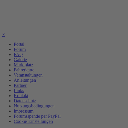
×
Portal
Forum
FAQ
Galerie
Marktplatz
Fahrerkarte
Veranstaltungen
Anleitungen
Partner
Links
Kontakt
Datenschutz
Nutzungsbedingungen
Impressum
Forumsspende per PayPal
Cookie-Einstellungen