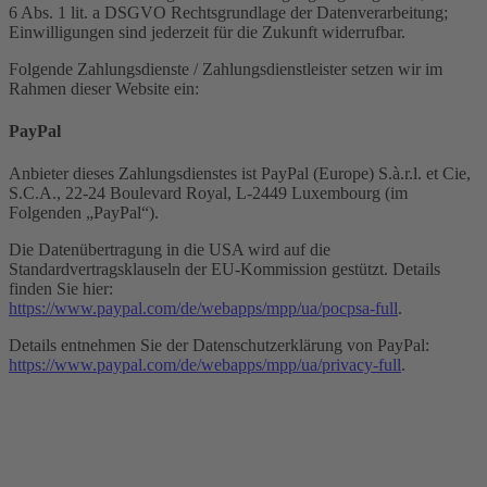
6 Abs. 1 lit. a DSGVO Rechtsgrundlage der Datenverarbeitung;
Einwilligungen sind jederzeit für die Zukunft widerrufbar.
Folgende Zahlungsdienste / Zahlungsdienstleister setzen wir im
Rahmen dieser Website ein:
PayPal
Anbieter dieses Zahlungsdienstes ist PayPal (Europe) S.à.r.l. et Cie,
S.C.A., 22-24 Boulevard Royal, L-2449 Luxembourg (im
Folgenden „PayPal“).
Die Datenübertragung in die USA wird auf die
Standardvertragsklauseln der EU-Kommission gestützt. Details
finden Sie hier:
https://www.paypal.com/de/webapps/mpp/ua/pocpsa-full
.
Details entnehmen Sie der Datenschutzerklärung von PayPal:
https://www.paypal.com/de/webapps/mpp/ua/privacy-full
.