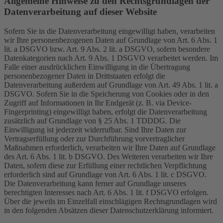
Allgemeine Hinweise zu den Rechtsgrundlagen der
Datenverarbeitung auf dieser Website
Sofern Sie in die Datenverarbeitung eingewilligt haben, verarbeiten
wir Ihre personenbezogenen Daten auf Grundlage von Art. 6 Abs. 1
lit. a DSGVO bzw. Art. 9 Abs. 2 lit. a DSGVO, sofern besondere
Datenkategorien nach Art. 9 Abs. 1 DSGVO verarbeitet werden. Im
Falle einer ausdrücklichen Einwilligung in die Übertragung
personenbezogener Daten in Drittstaaten erfolgt die
Datenverarbeitung außerdem auf Grundlage von Art. 49 Abs. 1 lit. a
DSGVO. Sofern Sie in die Speicherung von Cookies oder in den
Zugriff auf Informationen in Ihr Endgerät (z. B. via Device-
Fingerprinting) eingewilligt haben, erfolgt die Datenverarbeitung
zusätzlich auf Grundlage von § 25 Abs. 1 TDDDG. Die
Einwilligung ist jederzeit widerrufbar. Sind Ihre Daten zur
Vertragserfüllung oder zur Durchführung vorvertraglicher
Maßnahmen erforderlich, verarbeiten wir Ihre Daten auf Grundlage
des Art. 6 Abs. 1 lit. b DSGVO. Des Weiteren verarbeiten wir Ihre
Daten, sofern diese zur Erfüllung einer rechtlichen Verpflichtung
erforderlich sind auf Grundlage von Art. 6 Abs. 1 lit. c DSGVO.
Die Datenverarbeitung kann ferner auf Grundlage unseres
berechtigten Interesses nach Art. 6 Abs. 1 lit. f DSGVO erfolgen.
Über die jeweils im Einzelfall einschlägigen Rechtsgrundlagen wird
in den folgenden Absätzen dieser Datenschutzerklärung informiert.