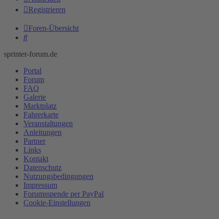
Registrieren
Foren-Übersicht
Suche
sprinter-forum.de
Portal
Forum
FAQ
Galerie
Marktplatz
Fahrerkarte
Veranstaltungen
Anleitungen
Partner
Links
Kontakt
Datenschutz
Nutzungsbedingungen
Impressum
Forumsspende per PayPal
Cookie-Einstellungen