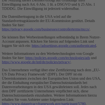
Die Nutzung dieses Dienstes erfolgt auf Grundlage Ihrer
Einwilligung nach Art. 6 Abs. 1 lit. a DSGVO und § 25 Abs. 1
TDDDG. Die Einwilligung ist jederzeit widerrufbar.
Die Datenübertragung in die USA wird auf die
Standardvertragsklauseln der EU-Kommission gestützt. Details
finden Sie hier:
https://privacy.google.com/businesses/controllerterms/mccs/
.
Sie können Ihre Werbeeinstellungen selbstständig in Ihrem Nutzer-
Account anpassen. Klicken Sie hierzu auf folgenden Link und
loggen Sie sich ein:
https://adssettings.google.com/authenticated
.
Weitere Informationen zu den Werbetechnologien von Google
finden Sie hier:
https://policies.google.com/technologies/ads
und
https://www.google.de/intl/de/policies/privacy/
.
Das Unternehmen verfügt über eine Zertifizierung nach dem „EU-
US Data Privacy Framework“ (DPF). Der DPF ist ein
Übereinkommen zwischen der Europäischen Union und den USA,
der die Einhaltung europäischer Datenschutzstandards bei
Datenverarbeitungen in den USA gewährleisten soll. Jedes nach
dem DPF zertifizierte Unternehmen verpflichtet sich, diese
Datenschutzstandards einzuhalten. Weitere Informationen hierzu
erhalten Sie vom Anbieter unter folgendem Link:
https://www.dataprivacyframework.gov/participant/5780
.