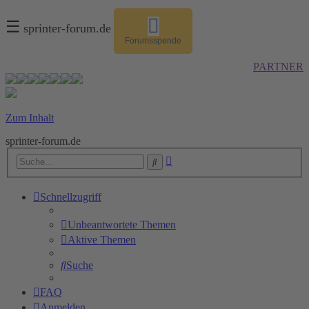
☰
sprinter-forum.de
Forumsspende
PARTNER
Zum Inhalt
sprinter-forum.de
Erweiterte
Suche
Suche
Schnellzugriff
Unbeantwortete Themen
Aktive Themen
Suche
FAQ
Anmelden