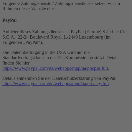
Folgende Zahlungsdienste / Zahlungsdienstleister setzen wir im
Rahmen dieser Website ein:
PayPal
Anbieter dieses Zahlungsdienstes ist PayPal (Europe) S.à.r.l. et Cie,
S.C.A., 22-24 Boulevard Royal, L-2449 Luxembourg (im
Folgenden „PayPal“).
Die Datenübertragung in die USA wird auf die
Standardvertragsklauseln der EU-Kommission gestützt. Details
finden Sie hier:
https://www.paypal.com/de/webapps/mpp/ua/pocpsa-full
.
Details entnehmen Sie der Datenschutzerklärung von PayPal:
https://www.paypal.com/de/webapps/mpp/ua/privacy-full
.