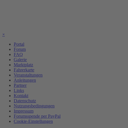
×
Portal
Forum
FAQ
Galerie
Marktplatz
Fahrerkarte
Veranstaltungen
Anleitungen
Partner
Links
Kontakt
Datenschutz
Nutzungsbedingungen
Impressum
Forumsspende per PayPal
Cookie-Einstellungen