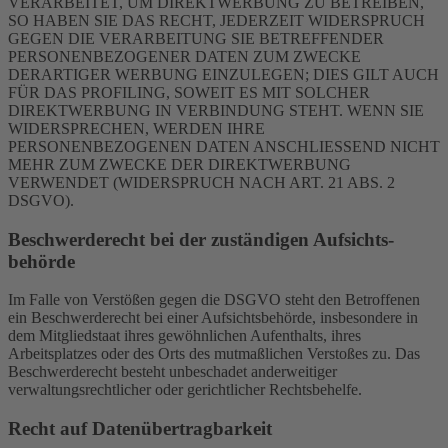
VERARBEITET, UM DIREKTWERBUNG ZU BETREIBEN,
SO HABEN SIE DAS RECHT, JEDERZEIT WIDERSPRUCH
GEGEN DIE VERARBEITUNG SIE BETREFFENDER
PERSONENBEZOGENER DATEN ZUM ZWECKE
DERARTIGER WERBUNG EINZULEGEN; DIES GILT AUCH
FÜR DAS PROFILING, SOWEIT ES MIT SOLCHER
DIREKTWERBUNG IN VERBINDUNG STEHT. WENN SIE
WIDERSPRECHEN, WERDEN IHRE
PERSONENBEZOGENEN DATEN ANSCHLIESSEND NICHT
MEHR ZUM ZWECKE DER DIREKTWERBUNG
VERWENDET (WIDERSPRUCH NACH ART. 21 ABS. 2
DSGVO).
Beschwerde­recht bei der zuständigen Aufsichts­
behörde
Im Falle von Verstößen gegen die DSGVO steht den Betroffenen
ein Beschwerderecht bei einer Aufsichtsbehörde, insbesondere in
dem Mitgliedstaat ihres gewöhnlichen Aufenthalts, ihres
Arbeitsplatzes oder des Orts des mutmaßlichen Verstoßes zu. Das
Beschwerderecht besteht unbeschadet anderweitiger
verwaltungsrechtlicher oder gerichtlicher Rechtsbehelfe.
Recht auf Daten­übertrag­barkeit