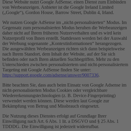
Diese Website nutzt Google AdSense, einen Dienst zum Einbinden
von Werbeanzeigen. Anbieter ist die Google Ireland Limited
(„Google“), Gordon House, Barrow Street, Dublin 4, Irland.
Wir nutzen Google AdSense im „nicht-personalisierten“ Modus. Im
Gegensatz zum personalisierten Modus beruhen die Werbeanzeigen
daher nicht auf Ihrem früheren Nutzerverhalten und es wird kein
Nutzerprofil von Ihnen erstellt. Stattdessen werden bei der Auswahl
der Werbung sogenannte „Kontextinformationen“ herangezogen.
Die ausgewählten Werbeanzeigen richten sich dann beispielsweise
nach Ihrem Standort, dem Inhalt der Website, auf der Sie sich
befinden oder nach Ihren aktuellen Suchbegriffen. Mehr zu den
Unterschieden zwischen personalisiertem und nicht-personalisiertem
Targeting mit Google AdSense finden Sie unter:
https://support.google.com/adsense/answer/9007336
.
Bitte beachten Sie, dass auch beim Einsatz von Google Adsense im
nicht-personalisierten Modus Cookies oder vergleichbare
Wiedererkennungstechnologien (z. B. Device-Fingerprinting)
verwendet werden können. Diese werden laut Google zur
Bekämpfung von Betrug und Missbrauch eingesetzt.
Die Nutzung dieses Dienstes erfolgt auf Grundlage Ihrer
Einwilligung nach Art. 6 Abs. 1 lit. a DSGVO und § 25 Abs. 1
TDDDG. Die Einwilligung ist jederzeit widerrufbar.