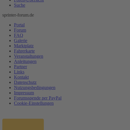
Suche
sprinter-forum.de
Portal
Forum
FAQ
Galerie
Marktplatz
Fahrerkarte
Veranstaltungen
Anleitungen
Partner
Links
Kontakt
Datenschutz
Nutzungsbedingungen
Impressum
Forumsspende per PayPal
Cookie-Einstellungen