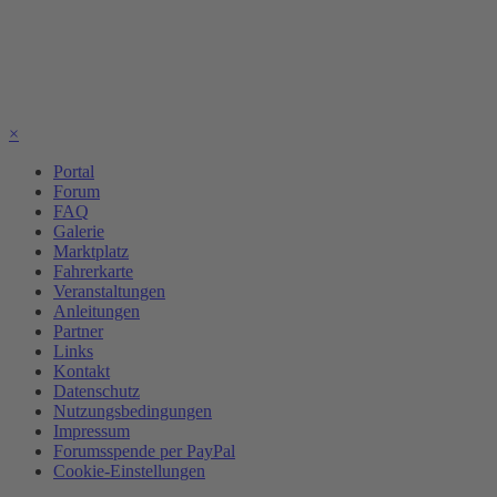
×
Portal
Forum
FAQ
Galerie
Marktplatz
Fahrerkarte
Veranstaltungen
Anleitungen
Partner
Links
Kontakt
Datenschutz
Nutzungsbedingungen
Impressum
Forumsspende per PayPal
Cookie-Einstellungen