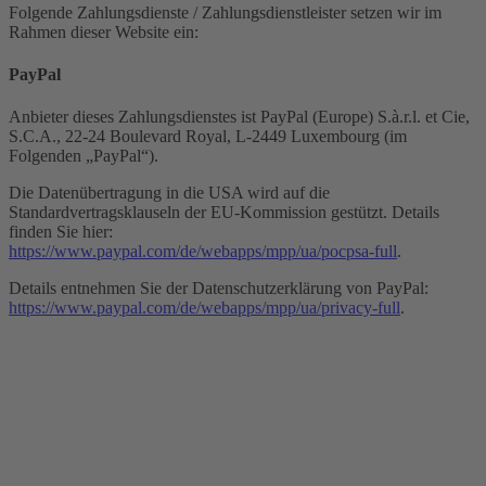
Folgende Zahlungsdienste / Zahlungsdienstleister setzen wir im
Rahmen dieser Website ein:
PayPal
Anbieter dieses Zahlungsdienstes ist PayPal (Europe) S.à.r.l. et Cie,
S.C.A., 22-24 Boulevard Royal, L-2449 Luxembourg (im
Folgenden „PayPal“).
Die Datenübertragung in die USA wird auf die
Standardvertragsklauseln der EU-Kommission gestützt. Details
finden Sie hier:
https://www.paypal.com/de/webapps/mpp/ua/pocpsa-full
.
Details entnehmen Sie der Datenschutzerklärung von PayPal:
https://www.paypal.com/de/webapps/mpp/ua/privacy-full
.