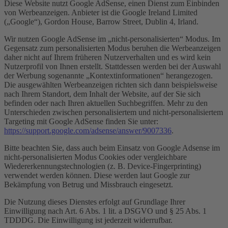
Diese Website nutzt Google AdSense, einen Dienst zum Einbinden
von Werbeanzeigen. Anbieter ist die Google Ireland Limited
(„Google“), Gordon House, Barrow Street, Dublin 4, Irland.
Wir nutzen Google AdSense im „nicht-personalisierten“ Modus. Im
Gegensatz zum personalisierten Modus beruhen die Werbeanzeigen
daher nicht auf Ihrem früheren Nutzerverhalten und es wird kein
Nutzerprofil von Ihnen erstellt. Stattdessen werden bei der Auswahl
der Werbung sogenannte „Kontextinformationen“ herangezogen.
Die ausgewählten Werbeanzeigen richten sich dann beispielsweise
nach Ihrem Standort, dem Inhalt der Website, auf der Sie sich
befinden oder nach Ihren aktuellen Suchbegriffen. Mehr zu den
Unterschieden zwischen personalisiertem und nicht-personalisiertem
Targeting mit Google AdSense finden Sie unter:
https://support.google.com/adsense/answer/9007336
.
Bitte beachten Sie, dass auch beim Einsatz von Google Adsense im
nicht-personalisierten Modus Cookies oder vergleichbare
Wiedererkennungstechnologien (z. B. Device-Fingerprinting)
verwendet werden können. Diese werden laut Google zur
Bekämpfung von Betrug und Missbrauch eingesetzt.
Die Nutzung dieses Dienstes erfolgt auf Grundlage Ihrer
Einwilligung nach Art. 6 Abs. 1 lit. a DSGVO und § 25 Abs. 1
TDDDG. Die Einwilligung ist jederzeit widerrufbar.