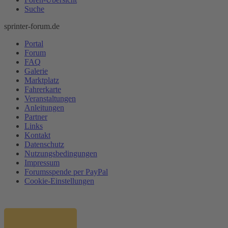
Suche
sprinter-forum.de
Portal
Forum
FAQ
Galerie
Marktplatz
Fahrerkarte
Veranstaltungen
Anleitungen
Partner
Links
Kontakt
Datenschutz
Nutzungsbedingungen
Impressum
Forumsspende per PayPal
Cookie-Einstellungen