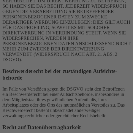
VERARBEITET, UM DIREKTWERBUNG ZU BETREIBEN,
SO HABEN SIE DAS RECHT, JEDERZEIT WIDERSPRUCH
GEGEN DIE VERARBEITUNG SIE BETREFFENDER
PERSONENBEZOGENER DATEN ZUM ZWECKE
DERARTIGER WERBUNG EINZULEGEN; DIES GILT AUCH
FÜR DAS PROFILING, SOWEIT ES MIT SOLCHER
DIREKTWERBUNG IN VERBINDUNG STEHT. WENN SIE
WIDERSPRECHEN, WERDEN IHRE
PERSONENBEZOGENEN DATEN ANSCHLIESSEND NICHT
MEHR ZUM ZWECKE DER DIREKTWERBUNG
VERWENDET (WIDERSPRUCH NACH ART. 21 ABS. 2
DSGVO).
Beschwerde­recht bei der zuständigen Aufsichts­
behörde
Im Falle von Verstößen gegen die DSGVO steht den Betroffenen
ein Beschwerderecht bei einer Aufsichtsbehörde, insbesondere in
dem Mitgliedstaat ihres gewöhnlichen Aufenthalts, ihres
Arbeitsplatzes oder des Orts des mutmaßlichen Verstoßes zu. Das
Beschwerderecht besteht unbeschadet anderweitiger
verwaltungsrechtlicher oder gerichtlicher Rechtsbehelfe.
Recht auf Daten­übertrag­barkeit