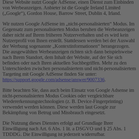
Diese Website nutzt Google AdSense, einen Dienst zum Einbinden
von Werbeanzeigen. Anbieter ist die Google Ireland Limited
(„Google“), Gordon House, Barrow Street, Dublin 4, Irland.
Wir nutzen Google AdSense im „nicht-personalisierten“ Modus. Im
Gegensatz zum personalisierten Modus beruhen die Werbeanzeigen
daher nicht auf Ihrem früheren Nutzerverhalten und es wird kein
Nutzerprofil von Ihnen erstellt. Stattdessen werden bei der Auswahl
der Werbung sogenannte „Kontextinformationen“ herangezogen.
Die ausgewählten Werbeanzeigen richten sich dann beispielsweise
nach Ihrem Standort, dem Inhalt der Website, auf der Sie sich
befinden oder nach Ihren aktuellen Suchbegriffen. Mehr zu den
Unterschieden zwischen personalisiertem und nicht-personalisiertem
Targeting mit Google AdSense finden Sie unter:
https://support.google.com/adsense/answer/9007336
.
Bitte beachten Sie, dass auch beim Einsatz von Google Adsense im
nicht-personalisierten Modus Cookies oder vergleichbare
Wiedererkennungstechnologien (z. B. Device-Fingerprinting)
verwendet werden können. Diese werden laut Google zur
Bekämpfung von Betrug und Missbrauch eingesetzt.
Die Nutzung dieses Dienstes erfolgt auf Grundlage Ihrer
Einwilligung nach Art. 6 Abs. 1 lit. a DSGVO und § 25 Abs. 1
TDDDG. Die Einwilligung ist jederzeit widerrufbar.