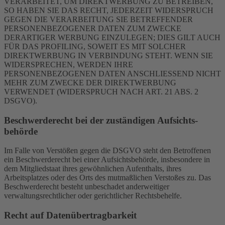
VERARBEITET, UM DIREKTWERBUNG ZU BETREIBEN,
SO HABEN SIE DAS RECHT, JEDERZEIT WIDERSPRUCH
GEGEN DIE VERARBEITUNG SIE BETREFFENDER
PERSONENBEZOGENER DATEN ZUM ZWECKE
DERARTIGER WERBUNG EINZULEGEN; DIES GILT AUCH
FÜR DAS PROFILING, SOWEIT ES MIT SOLCHER
DIREKTWERBUNG IN VERBINDUNG STEHT. WENN SIE
WIDERSPRECHEN, WERDEN IHRE
PERSONENBEZOGENEN DATEN ANSCHLIESSEND NICHT
MEHR ZUM ZWECKE DER DIREKTWERBUNG
VERWENDET (WIDERSPRUCH NACH ART. 21 ABS. 2
DSGVO).
Beschwerde­recht bei der zuständigen Aufsichts­
behörde
Im Falle von Verstößen gegen die DSGVO steht den Betroffenen
ein Beschwerderecht bei einer Aufsichtsbehörde, insbesondere in
dem Mitgliedstaat ihres gewöhnlichen Aufenthalts, ihres
Arbeitsplatzes oder des Orts des mutmaßlichen Verstoßes zu. Das
Beschwerderecht besteht unbeschadet anderweitiger
verwaltungsrechtlicher oder gerichtlicher Rechtsbehelfe.
Recht auf Daten­übertrag­barkeit