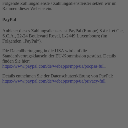
Folgende Zahlungsdienste / Zahlungsdienstleister setzen wir im
Rahmen dieser Website ein:
PayPal
Anbieter dieses Zahlungsdienstes ist PayPal (Europe) S.à.r.l. et Cie,
S.C.A., 22-24 Boulevard Royal, L-2449 Luxembourg (im
Folgenden „PayPal“).
Die Datenübertragung in die USA wird auf die
Standardvertragsklauseln der EU-Kommission gestützt. Details
finden Sie hier:
https://www.paypal.com/de/webapps/mpp/ua/pocpsa-full
.
Details entnehmen Sie der Datenschutzerklärung von PayPal:
https://www.paypal.com/de/webapps/mpp/ua/privacy-full
.