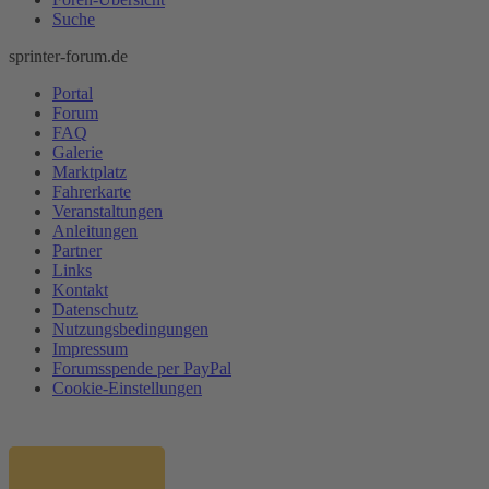
Suche
sprinter-forum.de
Portal
Forum
FAQ
Galerie
Marktplatz
Fahrerkarte
Veranstaltungen
Anleitungen
Partner
Links
Kontakt
Datenschutz
Nutzungsbedingungen
Impressum
Forumsspende per PayPal
Cookie-Einstellungen