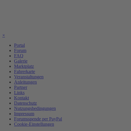
×
Portal
Forum
FAQ
Galerie
Marktplatz
Fahrerkarte
Veranstaltungen
Anleitungen
Partner
Links
Kontakt
Datenschutz
Nutzungsbedingungen
Impressum
Forumsspende per PayPal
Cookie-Einstellungen