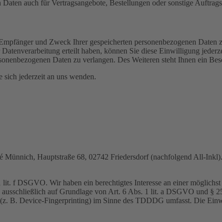
Daten auch für Vertragsangebote, Bestellungen oder sonstige Auftragsa
t, Empfänger und Zweck Ihrer gespeicherten personenbezogenen Daten z
Datenverarbeitung erteilt haben, können Sie diese Einwilligung jederz
sonenbezogenen Daten zu verlangen. Des Weiteren steht Ihnen ein Besc
sich jederzeit an uns wenden.
nnich, Hauptstraße 68, 02742 Friedersdorf (nachfolgend All-Inkl). 
lit. f DSGVO. Wir haben ein berechtigtes Interesse an einer möglichst 
ng ausschließlich auf Grundlage von Art. 6 Abs. 1 lit. a DSGVO und §
(z. B. Device-Fingerprinting) im Sinne des TDDDG umfasst. Die Einwill