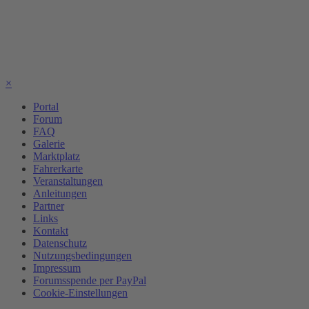
×
Portal
Forum
FAQ
Galerie
Marktplatz
Fahrerkarte
Veranstaltungen
Anleitungen
Partner
Links
Kontakt
Datenschutz
Nutzungsbedingungen
Impressum
Forumsspende per PayPal
Cookie-Einstellungen