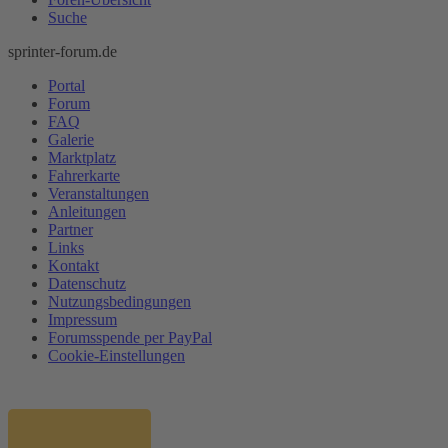
Suche
sprinter-forum.de
Portal
Forum
FAQ
Galerie
Marktplatz
Fahrerkarte
Veranstaltungen
Anleitungen
Partner
Links
Kontakt
Datenschutz
Nutzungsbedingungen
Impressum
Forumsspende per PayPal
Cookie-Einstellungen