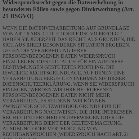
Widerspruchsrecht gegen die Datenerhebung in
besonderen Fällen sowie gegen Direktwerbung (Art.
21 DSGVO)
WENN DIE DATENVERARBEITUNG AUF GRUNDLAGE
VON ART. 6 ABS. 1 LIT. E ODER F DSGVO ERFOLGT,
HABEN SIE JEDERZEIT DAS RECHT, AUS GRÜNDEN, DIE
SICH AUS IHRER BESONDEREN SITUATION ERGEBEN,
GEGEN DIE VERARBEITUNG IHRER
PERSONENBEZOGENEN DATEN WIDERSPRUCH
EINZULEGEN; DIES GILT AUCH FÜR EIN AUF DIESE
BESTIMMUNGEN GESTÜTZTES PROFILING. DIE
JEWEILIGE RECHTSGRUNDLAGE, AUF DENEN EINE
VERARBEITUNG BERUHT, ENTNEHMEN SIE DIESER
DATENSCHUTZERKLÄRUNG. WENN SIE WIDERSPRUCH
EINLEGEN, WERDEN WIR IHRE BETROFFENEN
PERSONENBEZOGENEN DATEN NICHT MEHR
VERARBEITEN, ES SEI DENN, WIR KÖNNEN
ZWINGENDE SCHUTZWÜRDIGE GRÜNDE FÜR DIE
VERARBEITUNG NACHWEISEN, DIE IHRE INTERESSEN,
RECHTE UND FREIHEITEN ÜBERWIEGEN ODER DIE
VERARBEITUNG DIENT DER GELTENDMACHUNG,
AUSÜBUNG ODER VERTEIDIGUNG VON
RECHTSANSPRÜCHEN (WIDERSPRUCH NACH ART. 21