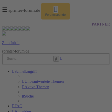
☰
sprinter-forum.de
Forumsspende
PARTNER
Zum Inhalt
sprinter-forum.de
Erweiterte
Suche
Suche
Schnellzugriff
Unbeantwortete Themen
Aktive Themen
Suche
FAQ
Anmelden