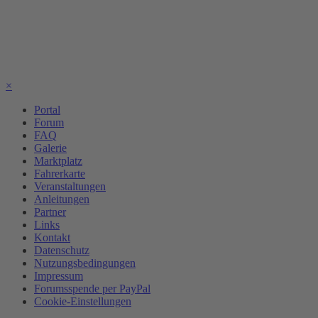
×
Portal
Forum
FAQ
Galerie
Marktplatz
Fahrerkarte
Veranstaltungen
Anleitungen
Partner
Links
Kontakt
Datenschutz
Nutzungsbedingungen
Impressum
Forumsspende per PayPal
Cookie-Einstellungen