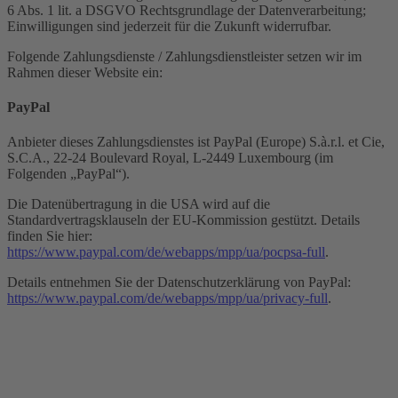
6 Abs. 1 lit. a DSGVO Rechtsgrundlage der Datenverarbeitung;
Einwilligungen sind jederzeit für die Zukunft widerrufbar.
Folgende Zahlungsdienste / Zahlungsdienstleister setzen wir im
Rahmen dieser Website ein:
PayPal
Anbieter dieses Zahlungsdienstes ist PayPal (Europe) S.à.r.l. et Cie,
S.C.A., 22-24 Boulevard Royal, L-2449 Luxembourg (im
Folgenden „PayPal“).
Die Datenübertragung in die USA wird auf die
Standardvertragsklauseln der EU-Kommission gestützt. Details
finden Sie hier:
https://www.paypal.com/de/webapps/mpp/ua/pocpsa-full
.
Details entnehmen Sie der Datenschutzerklärung von PayPal:
https://www.paypal.com/de/webapps/mpp/ua/privacy-full
.