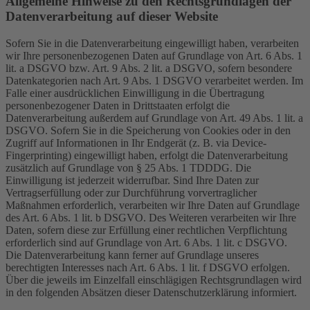
Allgemeine Hinweise zu den Rechtsgrundlagen der
Datenverarbeitung auf dieser Website
Sofern Sie in die Datenverarbeitung eingewilligt haben, verarbeiten
wir Ihre personenbezogenen Daten auf Grundlage von Art. 6 Abs. 1
lit. a DSGVO bzw. Art. 9 Abs. 2 lit. a DSGVO, sofern besondere
Datenkategorien nach Art. 9 Abs. 1 DSGVO verarbeitet werden. Im
Falle einer ausdrücklichen Einwilligung in die Übertragung
personenbezogener Daten in Drittstaaten erfolgt die
Datenverarbeitung außerdem auf Grundlage von Art. 49 Abs. 1 lit. a
DSGVO. Sofern Sie in die Speicherung von Cookies oder in den
Zugriff auf Informationen in Ihr Endgerät (z. B. via Device-
Fingerprinting) eingewilligt haben, erfolgt die Datenverarbeitung
zusätzlich auf Grundlage von § 25 Abs. 1 TDDDG. Die
Einwilligung ist jederzeit widerrufbar. Sind Ihre Daten zur
Vertragserfüllung oder zur Durchführung vorvertraglicher
Maßnahmen erforderlich, verarbeiten wir Ihre Daten auf Grundlage
des Art. 6 Abs. 1 lit. b DSGVO. Des Weiteren verarbeiten wir Ihre
Daten, sofern diese zur Erfüllung einer rechtlichen Verpflichtung
erforderlich sind auf Grundlage von Art. 6 Abs. 1 lit. c DSGVO.
Die Datenverarbeitung kann ferner auf Grundlage unseres
berechtigten Interesses nach Art. 6 Abs. 1 lit. f DSGVO erfolgen.
Über die jeweils im Einzelfall einschlägigen Rechtsgrundlagen wird
in den folgenden Absätzen dieser Datenschutzerklärung informiert.