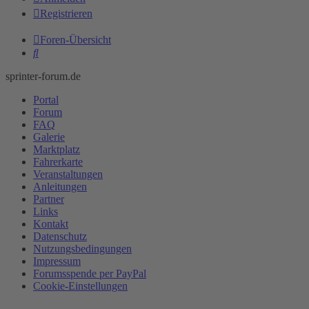
Registrieren
Foren-Übersicht
Suche
sprinter-forum.de
Portal
Forum
FAQ
Galerie
Marktplatz
Fahrerkarte
Veranstaltungen
Anleitungen
Partner
Links
Kontakt
Datenschutz
Nutzungsbedingungen
Impressum
Forumsspende per PayPal
Cookie-Einstellungen