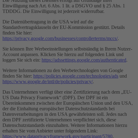
Die Nutzung dieses Dienstes erfolgt auf Grundlage Ihrer
Einwilligung nach Art. 6 Abs. 1 lit. a DSGVO und § 25 Abs. 1
TDDDG. Die Einwilligung ist jederzeit widerrufbar.
Die Datenübertragung in die USA wird auf die
Standardvertragsklauseln der EU-Kommission gestützt. Details
finden Sie hier:
https://privacy.google.com/businesses/controllerterms/mccs/
.
Sie können Ihre Werbeeinstellungen selbstständig in Ihrem Nutzer-
Account anpassen. Klicken Sie hierzu auf folgenden Link und
loggen Sie sich ein:
https://adssettings.google.com/authenticated
.
Weitere Informationen zu den Werbetechnologien von Google
finden Sie hier:
https://policies.google.com/technologies/ads
und
https://www.google.de/intl/de/policies/privacy/
.
Das Unternehmen verfügt über eine Zertifizierung nach dem „EU-
US Data Privacy Framework“ (DPF). Der DPF ist ein
Übereinkommen zwischen der Europäischen Union und den USA,
der die Einhaltung europäischer Datenschutzstandards bei
Datenverarbeitungen in den USA gewährleisten soll. Jedes nach
dem DPF zertifizierte Unternehmen verpflichtet sich, diese
Datenschutzstandards einzuhalten. Weitere Informationen hierzu
erhalten Sie vom Anbieter unter folgendem Link:
https://www.dataprivacyframework.gov/participant/5780
.