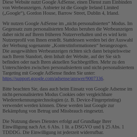
Diese Website nutzt Google AdSense, einen Dienst zum Einbinden
von Werbeanzeigen. Anbieter ist die Google Ireland Limited
(„Google“), Gordon House, Barrow Street, Dublin 4, Irland.
Wir nutzen Google AdSense im „nicht-personalisierten“ Modus. Im
Gegensatz zum personalisierten Modus beruhen die Werbeanzeigen
daher nicht auf Ihrem früheren Nutzerverhalten und es wird kein
Nutzerprofil von Ihnen erstellt. Stattdessen werden bei der Auswahl
der Werbung sogenannte „Kontextinformationen“ herangezogen.
Die ausgewählten Werbeanzeigen richten sich dann beispielsweise
nach Ihrem Standort, dem Inhalt der Website, auf der Sie sich
befinden oder nach Ihren aktuellen Suchbegriffen. Mehr zu den
Unterschieden zwischen personalisiertem und nicht-personalisiertem
Targeting mit Google AdSense finden Sie unter:
https://support.google.com/adsense/answer/9007336
.
Bitte beachten Sie, dass auch beim Einsatz von Google Adsense im
nicht-personalisierten Modus Cookies oder vergleichbare
Wiedererkennungstechnologien (z. B. Device-Fingerprinting)
verwendet werden können. Diese werden laut Google zur
Bekämpfung von Betrug und Missbrauch eingesetzt.
Die Nutzung dieses Dienstes erfolgt auf Grundlage Ihrer
Einwilligung nach Art. 6 Abs. 1 lit. a DSGVO und § 25 Abs. 1
TDDDG. Die Einwilligung ist jederzeit widerrufbar.