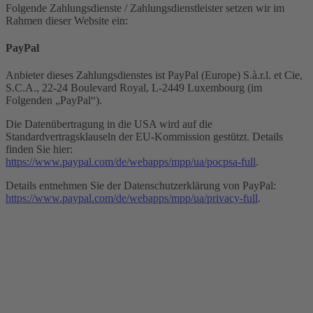
Folgende Zahlungsdienste / Zahlungsdienstleister setzen wir im
Rahmen dieser Website ein:
PayPal
Anbieter dieses Zahlungsdienstes ist PayPal (Europe) S.à.r.l. et Cie,
S.C.A., 22-24 Boulevard Royal, L-2449 Luxembourg (im
Folgenden „PayPal“).
Die Datenübertragung in die USA wird auf die
Standardvertragsklauseln der EU-Kommission gestützt. Details
finden Sie hier:
https://www.paypal.com/de/webapps/mpp/ua/pocpsa-full
.
Details entnehmen Sie der Datenschutzerklärung von PayPal:
https://www.paypal.com/de/webapps/mpp/ua/privacy-full
.