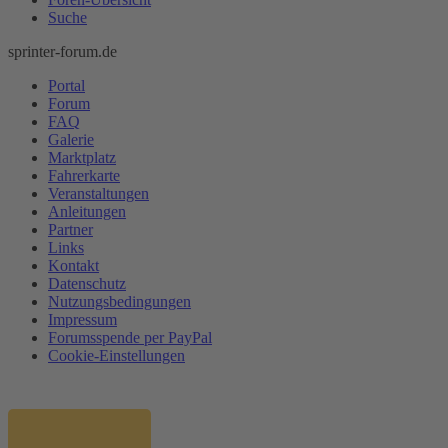
Suche
sprinter-forum.de
Portal
Forum
FAQ
Galerie
Marktplatz
Fahrerkarte
Veranstaltungen
Anleitungen
Partner
Links
Kontakt
Datenschutz
Nutzungsbedingungen
Impressum
Forumsspende per PayPal
Cookie-Einstellungen