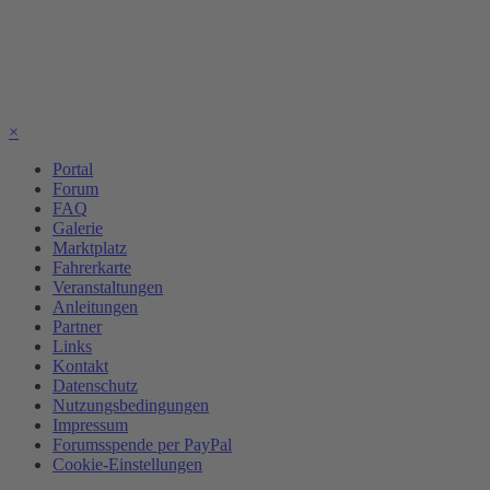
×
Portal
Forum
FAQ
Galerie
Marktplatz
Fahrerkarte
Veranstaltungen
Anleitungen
Partner
Links
Kontakt
Datenschutz
Nutzungsbedingungen
Impressum
Forumsspende per PayPal
Cookie-Einstellungen