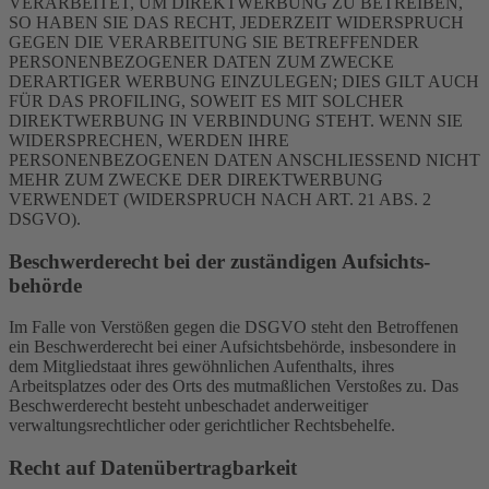
VERARBEITET, UM DIREKTWERBUNG ZU BETREIBEN,
SO HABEN SIE DAS RECHT, JEDERZEIT WIDERSPRUCH
GEGEN DIE VERARBEITUNG SIE BETREFFENDER
PERSONENBEZOGENER DATEN ZUM ZWECKE
DERARTIGER WERBUNG EINZULEGEN; DIES GILT AUCH
FÜR DAS PROFILING, SOWEIT ES MIT SOLCHER
DIREKTWERBUNG IN VERBINDUNG STEHT. WENN SIE
WIDERSPRECHEN, WERDEN IHRE
PERSONENBEZOGENEN DATEN ANSCHLIESSEND NICHT
MEHR ZUM ZWECKE DER DIREKTWERBUNG
VERWENDET (WIDERSPRUCH NACH ART. 21 ABS. 2
DSGVO).
Beschwerde­recht bei der zuständigen Aufsichts­
behörde
Im Falle von Verstößen gegen die DSGVO steht den Betroffenen
ein Beschwerderecht bei einer Aufsichtsbehörde, insbesondere in
dem Mitgliedstaat ihres gewöhnlichen Aufenthalts, ihres
Arbeitsplatzes oder des Orts des mutmaßlichen Verstoßes zu. Das
Beschwerderecht besteht unbeschadet anderweitiger
verwaltungsrechtlicher oder gerichtlicher Rechtsbehelfe.
Recht auf Daten­übertrag­barkeit