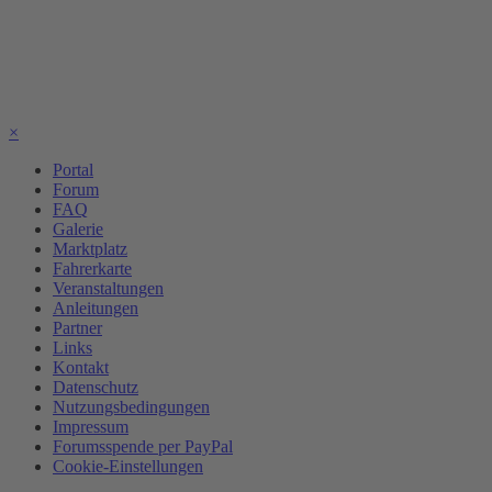
×
Portal
Forum
FAQ
Galerie
Marktplatz
Fahrerkarte
Veranstaltungen
Anleitungen
Partner
Links
Kontakt
Datenschutz
Nutzungsbedingungen
Impressum
Forumsspende per PayPal
Cookie-Einstellungen