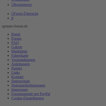
Registrieren
Foren-Übersicht
Suche
sprinter-forum.de
Portal
Forum
FAQ
Galerie
Marktplatz
Fahrerkarte
Veranstaltungen
Anleitungen
Partner
Links
Kontakt
Datenschutz
Nutzungsbedingungen
Impressum
Forumsspende per PayPal
Cookie-Einstellungen