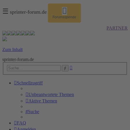
☰
sprinter-forum.de
Forumsspende
PARTNER
Zum Inhalt
sprinter-forum.de
Erweiterte
Suche
Suche
Schnellzugriff
Unbeantwortete Themen
Aktive Themen
Suche
FAQ
Anmelden