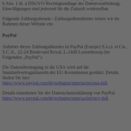
6 Abs. 1 lit. a DSGVO Rechtsgrundlage der Datenverarbeitung;
Einwilligungen sind jederzeit für die Zukunft widerrufbar.
Folgende Zahlungsdienste / Zahlungsdienstleister setzen wir im
Rahmen dieser Website ein:
PayPal
Anbieter dieses Zahlungsdienstes ist PayPal (Europe) S.à.r.l. et Cie,
S.C.A., 22-24 Boulevard Royal, L-2449 Luxembourg (im
Folgenden „PayPal“).
Die Datenübertragung in die USA wird auf die
Standardvertragsklauseln der EU-Kommission gestützt. Details
finden Sie hier:
https://www.paypal.com/de/webapps/mpp/ua/pocpsa-full
.
Details entnehmen Sie der Datenschutzerklärung von PayPal:
https://www.paypal.com/de/webapps/mpp/ua/privacy-full
.