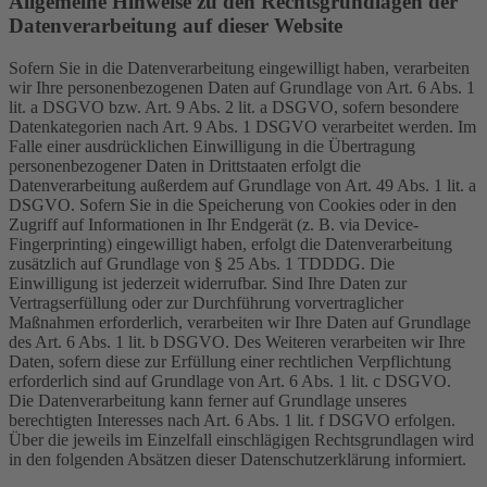
Allgemeine Hinweise zu den Rechtsgrundlagen der
Datenverarbeitung auf dieser Website
Sofern Sie in die Datenverarbeitung eingewilligt haben, verarbeiten
wir Ihre personenbezogenen Daten auf Grundlage von Art. 6 Abs. 1
lit. a DSGVO bzw. Art. 9 Abs. 2 lit. a DSGVO, sofern besondere
Datenkategorien nach Art. 9 Abs. 1 DSGVO verarbeitet werden. Im
Falle einer ausdrücklichen Einwilligung in die Übertragung
personenbezogener Daten in Drittstaaten erfolgt die
Datenverarbeitung außerdem auf Grundlage von Art. 49 Abs. 1 lit. a
DSGVO. Sofern Sie in die Speicherung von Cookies oder in den
Zugriff auf Informationen in Ihr Endgerät (z. B. via Device-
Fingerprinting) eingewilligt haben, erfolgt die Datenverarbeitung
zusätzlich auf Grundlage von § 25 Abs. 1 TDDDG. Die
Einwilligung ist jederzeit widerrufbar. Sind Ihre Daten zur
Vertragserfüllung oder zur Durchführung vorvertraglicher
Maßnahmen erforderlich, verarbeiten wir Ihre Daten auf Grundlage
des Art. 6 Abs. 1 lit. b DSGVO. Des Weiteren verarbeiten wir Ihre
Daten, sofern diese zur Erfüllung einer rechtlichen Verpflichtung
erforderlich sind auf Grundlage von Art. 6 Abs. 1 lit. c DSGVO.
Die Datenverarbeitung kann ferner auf Grundlage unseres
berechtigten Interesses nach Art. 6 Abs. 1 lit. f DSGVO erfolgen.
Über die jeweils im Einzelfall einschlägigen Rechtsgrundlagen wird
in den folgenden Absätzen dieser Datenschutzerklärung informiert.