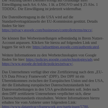
Die Nutzung dieses Dienstes erfolgt auf Grundlage Ihrer
Einwilligung nach Art. 6 Abs. 1 lit. a DSGVO und § 25 Abs. 1
TDDDG. Die Einwilligung ist jederzeit widerrufbar.
Die Datenübertragung in die USA wird auf die
Standardvertragsklauseln der EU-Kommission gestützt. Details
finden Sie hier:
https://privacy.google.com/businesses/controllerterms/mccs/
.
Sie können Ihre Werbeeinstellungen selbstständig in Ihrem Nutzer-
Account anpassen. Klicken Sie hierzu auf folgenden Link und
loggen Sie sich ein:
https://adssettings.google.com/authenticated
.
Weitere Informationen zu den Werbetechnologien von Google
finden Sie hier:
https://policies.google.com/technologies/ads
und
https://www.google.de/intl/de/policies/privacy/
.
Das Unternehmen verfügt über eine Zertifizierung nach dem „EU-
US Data Privacy Framework“ (DPF). Der DPF ist ein
Übereinkommen zwischen der Europäischen Union und den USA,
der die Einhaltung europäischer Datenschutzstandards bei
Datenverarbeitungen in den USA gewährleisten soll. Jedes nach
dem DPF zertifizierte Unternehmen verpflichtet sich, diese
Datenschutzstandards einzuhalten. Weitere Informationen hierzu
erhalten Sie vom Anbieter unter folgendem Link:
https://www.dataprivacyframework.gov/participant/5780
.