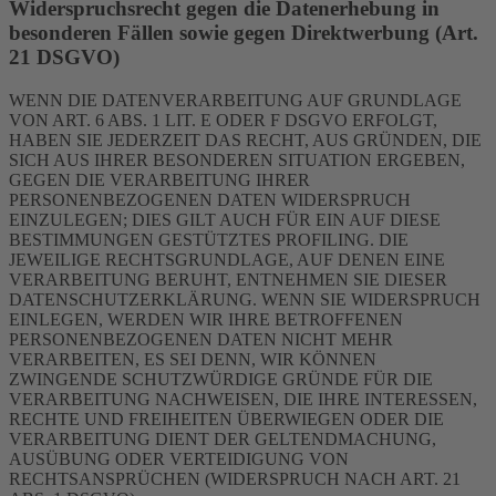
Widerspruchsrecht gegen die Datenerhebung in
besonderen Fällen sowie gegen Direktwerbung (Art.
21 DSGVO)
WENN DIE DATENVERARBEITUNG AUF GRUNDLAGE
VON ART. 6 ABS. 1 LIT. E ODER F DSGVO ERFOLGT,
HABEN SIE JEDERZEIT DAS RECHT, AUS GRÜNDEN, DIE
SICH AUS IHRER BESONDEREN SITUATION ERGEBEN,
GEGEN DIE VERARBEITUNG IHRER
PERSONENBEZOGENEN DATEN WIDERSPRUCH
EINZULEGEN; DIES GILT AUCH FÜR EIN AUF DIESE
BESTIMMUNGEN GESTÜTZTES PROFILING. DIE
JEWEILIGE RECHTSGRUNDLAGE, AUF DENEN EINE
VERARBEITUNG BERUHT, ENTNEHMEN SIE DIESER
DATENSCHUTZERKLÄRUNG. WENN SIE WIDERSPRUCH
EINLEGEN, WERDEN WIR IHRE BETROFFENEN
PERSONENBEZOGENEN DATEN NICHT MEHR
VERARBEITEN, ES SEI DENN, WIR KÖNNEN
ZWINGENDE SCHUTZWÜRDIGE GRÜNDE FÜR DIE
VERARBEITUNG NACHWEISEN, DIE IHRE INTERESSEN,
RECHTE UND FREIHEITEN ÜBERWIEGEN ODER DIE
VERARBEITUNG DIENT DER GELTENDMACHUNG,
AUSÜBUNG ODER VERTEIDIGUNG VON
RECHTSANSPRÜCHEN (WIDERSPRUCH NACH ART. 21