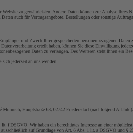
 der Website zu gewährleisten. Andere Daten können zur Analyse Ihres 
Daten auch für Vertragsangebote, Bestellungen oder sonstige Auftragsa
t, Empfänger und Zweck Ihrer gespeicherten personenbezogenen Daten z
Datenverarbeitung erteilt haben, können Sie diese Einwilligung jederz
sonenbezogenen Daten zu verlangen. Des Weiteren steht Ihnen ein Besc
sich jederzeit an uns wenden.
nnich, Hauptstraße 68, 02742 Friedersdorf (nachfolgend All-Inkl). 
lit. f DSGVO. Wir haben ein berechtigtes Interesse an einer möglichst 
ng ausschließlich auf Grundlage von Art. 6 Abs. 1 lit. a DSGVO und §