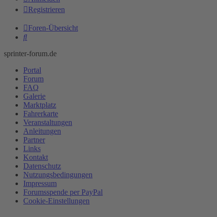
Registrieren
Foren-Übersicht
Suche
sprinter-forum.de
Portal
Forum
FAQ
Galerie
Marktplatz
Fahrerkarte
Veranstaltungen
Anleitungen
Partner
Links
Kontakt
Datenschutz
Nutzungsbedingungen
Impressum
Forumsspende per PayPal
Cookie-Einstellungen