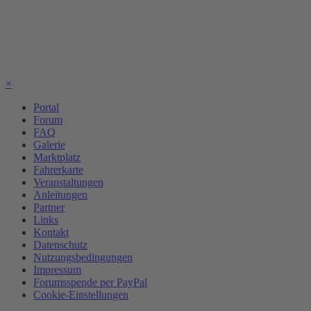
×
Portal
Forum
FAQ
Galerie
Marktplatz
Fahrerkarte
Veranstaltungen
Anleitungen
Partner
Links
Kontakt
Datenschutz
Nutzungsbedingungen
Impressum
Forumsspende per PayPal
Cookie-Einstellungen