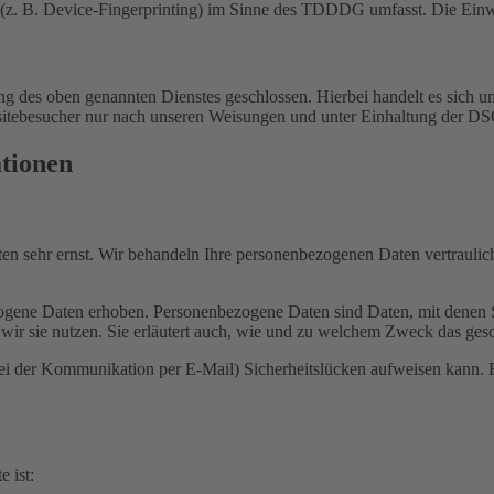
(z. B. Device-Fingerprinting) im Sinne des TDDDG umfasst. Die Einwill
 des oben genannten Dienstes geschlossen. Hierbei handelt es sich um
bsitebesucher nur nach unseren Weisungen und unter Einhaltung der D
ationen
ten sehr ernst. Wir behandeln Ihre personenbezogenen Daten vertrauli
ene Daten erhoben. Personenbezogene Daten sind Daten, mit denen Sie
wir sie nutzen. Sie erläutert auch, wie und zu welchem Zweck das gesc
bei der Kommunikation per E-Mail) Sicherheitslücken aufweisen kann. E
e ist: