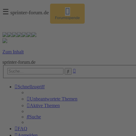
☰
sprinter-forum.de
Forumsspende
Zum Inhalt
sprinter-forum.de
Erweiterte
Suche
Suche
Schnellzugriff
Unbeantwortete Themen
Aktive Themen
Suche
FAQ
Anmelden