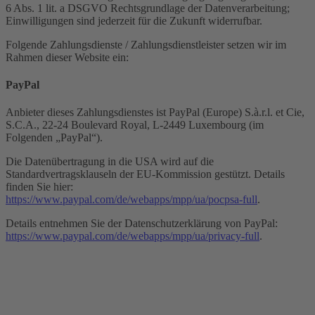
6 Abs. 1 lit. a DSGVO Rechtsgrundlage der Datenverarbeitung;
Einwilligungen sind jederzeit für die Zukunft widerrufbar.
Folgende Zahlungsdienste / Zahlungsdienstleister setzen wir im
Rahmen dieser Website ein:
PayPal
Anbieter dieses Zahlungsdienstes ist PayPal (Europe) S.à.r.l. et Cie,
S.C.A., 22-24 Boulevard Royal, L-2449 Luxembourg (im
Folgenden „PayPal“).
Die Datenübertragung in die USA wird auf die
Standardvertragsklauseln der EU-Kommission gestützt. Details
finden Sie hier:
https://www.paypal.com/de/webapps/mpp/ua/pocpsa-full
.
Details entnehmen Sie der Datenschutzerklärung von PayPal:
https://www.paypal.com/de/webapps/mpp/ua/privacy-full
.