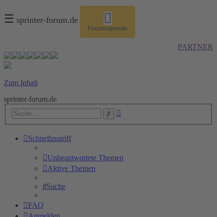
☰
sprinter-forum.de
Forumsspende
PARTNER
Zum Inhalt
sprinter-forum.de
Erweiterte
Suche
Suche
Schnellzugriff
Unbeantwortete Themen
Aktive Themen
Suche
FAQ
Anmelden