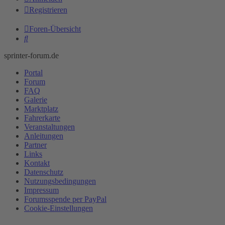
Registrieren
Foren-Übersicht
Suche
sprinter-forum.de
Portal
Forum
FAQ
Galerie
Marktplatz
Fahrerkarte
Veranstaltungen
Anleitungen
Partner
Links
Kontakt
Datenschutz
Nutzungsbedingungen
Impressum
Forumsspende per PayPal
Cookie-Einstellungen