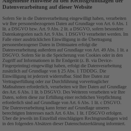
Allgemeine Hinweise zu den Rechtsgrundlagen der
Datenverarbeitung auf dieser Website
Sofern Sie in die Datenverarbeitung eingewilligt haben, verarbeiten
wir Ihre personenbezogenen Daten auf Grundlage von Art. 6 Abs. 1
lit. a DSGVO bzw. Art. 9 Abs. 2 lit. a DSGVO, sofern besondere
Datenkategorien nach Art. 9 Abs. 1 DSGVO verarbeitet werden. Im
Falle einer ausdrücklichen Einwilligung in die Übertragung
personenbezogener Daten in Drittstaaten erfolgt die
Datenverarbeitung außerdem auf Grundlage von Art. 49 Abs. 1 lit. a
DSGVO. Sofern Sie in die Speicherung von Cookies oder in den
Zugriff auf Informationen in Ihr Endgerät (z. B. via Device-
Fingerprinting) eingewilligt haben, erfolgt die Datenverarbeitung
zusätzlich auf Grundlage von § 25 Abs. 1 TDDDG. Die
Einwilligung ist jederzeit widerrufbar. Sind Ihre Daten zur
Vertragserfüllung oder zur Durchführung vorvertraglicher
Maßnahmen erforderlich, verarbeiten wir Ihre Daten auf Grundlage
des Art. 6 Abs. 1 lit. b DSGVO. Des Weiteren verarbeiten wir Ihre
Daten, sofern diese zur Erfüllung einer rechtlichen Verpflichtung
erforderlich sind auf Grundlage von Art. 6 Abs. 1 lit. c DSGVO.
Die Datenverarbeitung kann ferner auf Grundlage unseres
berechtigten Interesses nach Art. 6 Abs. 1 lit. f DSGVO erfolgen.
Über die jeweils im Einzelfall einschlägigen Rechtsgrundlagen wird
in den folgenden Absätzen dieser Datenschutzerklärung informiert.