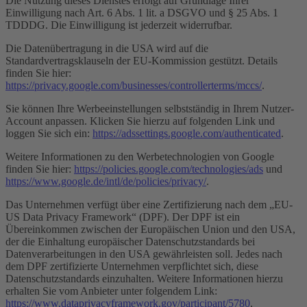
Die Nutzung dieses Dienstes erfolgt auf Grundlage Ihrer
Einwilligung nach Art. 6 Abs. 1 lit. a DSGVO und § 25 Abs. 1
TDDDG. Die Einwilligung ist jederzeit widerrufbar.
Die Datenübertragung in die USA wird auf die
Standardvertragsklauseln der EU-Kommission gestützt. Details
finden Sie hier:
https://privacy.google.com/businesses/controllerterms/mccs/
.
Sie können Ihre Werbeeinstellungen selbstständig in Ihrem Nutzer-
Account anpassen. Klicken Sie hierzu auf folgenden Link und
loggen Sie sich ein:
https://adssettings.google.com/authenticated
.
Weitere Informationen zu den Werbetechnologien von Google
finden Sie hier:
https://policies.google.com/technologies/ads
und
https://www.google.de/intl/de/policies/privacy/
.
Das Unternehmen verfügt über eine Zertifizierung nach dem „EU-
US Data Privacy Framework“ (DPF). Der DPF ist ein
Übereinkommen zwischen der Europäischen Union und den USA,
der die Einhaltung europäischer Datenschutzstandards bei
Datenverarbeitungen in den USA gewährleisten soll. Jedes nach
dem DPF zertifizierte Unternehmen verpflichtet sich, diese
Datenschutzstandards einzuhalten. Weitere Informationen hierzu
erhalten Sie vom Anbieter unter folgendem Link:
https://www.dataprivacyframework.gov/participant/5780
.