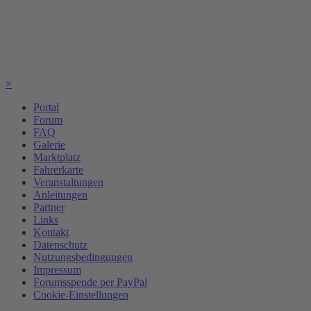
×
Portal
Forum
FAQ
Galerie
Marktplatz
Fahrerkarte
Veranstaltungen
Anleitungen
Partner
Links
Kontakt
Datenschutz
Nutzungsbedingungen
Impressum
Forumsspende per PayPal
Cookie-Einstellungen