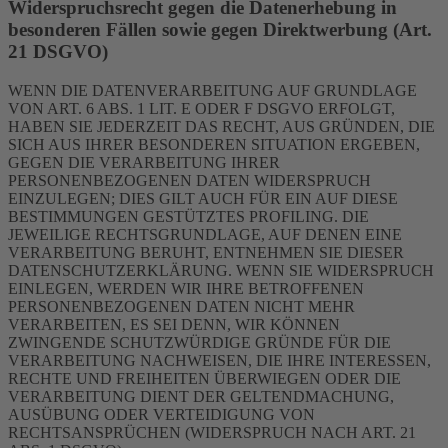
Widerspruchsrecht gegen die Datenerhebung in
besonderen Fällen sowie gegen Direktwerbung (Art.
21 DSGVO)
WENN DIE DATENVERARBEITUNG AUF GRUNDLAGE
VON ART. 6 ABS. 1 LIT. E ODER F DSGVO ERFOLGT,
HABEN SIE JEDERZEIT DAS RECHT, AUS GRÜNDEN, DIE
SICH AUS IHRER BESONDEREN SITUATION ERGEBEN,
GEGEN DIE VERARBEITUNG IHRER
PERSONENBEZOGENEN DATEN WIDERSPRUCH
EINZULEGEN; DIES GILT AUCH FÜR EIN AUF DIESE
BESTIMMUNGEN GESTÜTZTES PROFILING. DIE
JEWEILIGE RECHTSGRUNDLAGE, AUF DENEN EINE
VERARBEITUNG BERUHT, ENTNEHMEN SIE DIESER
DATENSCHUTZERKLÄRUNG. WENN SIE WIDERSPRUCH
EINLEGEN, WERDEN WIR IHRE BETROFFENEN
PERSONENBEZOGENEN DATEN NICHT MEHR
VERARBEITEN, ES SEI DENN, WIR KÖNNEN
ZWINGENDE SCHUTZWÜRDIGE GRÜNDE FÜR DIE
VERARBEITUNG NACHWEISEN, DIE IHRE INTERESSEN,
RECHTE UND FREIHEITEN ÜBERWIEGEN ODER DIE
VERARBEITUNG DIENT DER GELTENDMACHUNG,
AUSÜBUNG ODER VERTEIDIGUNG VON
RECHTSANSPRÜCHEN (WIDERSPRUCH NACH ART. 21