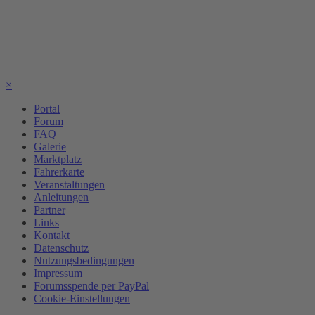
×
Portal
Forum
FAQ
Galerie
Marktplatz
Fahrerkarte
Veranstaltungen
Anleitungen
Partner
Links
Kontakt
Datenschutz
Nutzungsbedingungen
Impressum
Forumsspende per PayPal
Cookie-Einstellungen