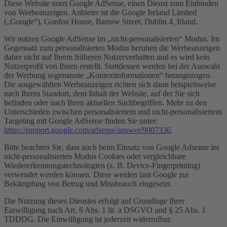
Diese Website nutzt Google AdSense, einen Dienst zum Einbinden
von Werbeanzeigen. Anbieter ist die Google Ireland Limited
(„Google“), Gordon House, Barrow Street, Dublin 4, Irland.
Wir nutzen Google AdSense im „nicht-personalisierten“ Modus. Im
Gegensatz zum personalisierten Modus beruhen die Werbeanzeigen
daher nicht auf Ihrem früheren Nutzerverhalten und es wird kein
Nutzerprofil von Ihnen erstellt. Stattdessen werden bei der Auswahl
der Werbung sogenannte „Kontextinformationen“ herangezogen.
Die ausgewählten Werbeanzeigen richten sich dann beispielsweise
nach Ihrem Standort, dem Inhalt der Website, auf der Sie sich
befinden oder nach Ihren aktuellen Suchbegriffen. Mehr zu den
Unterschieden zwischen personalisiertem und nicht-personalisiertem
Targeting mit Google AdSense finden Sie unter:
https://support.google.com/adsense/answer/9007336
.
Bitte beachten Sie, dass auch beim Einsatz von Google Adsense im
nicht-personalisierten Modus Cookies oder vergleichbare
Wiedererkennungstechnologien (z. B. Device-Fingerprinting)
verwendet werden können. Diese werden laut Google zur
Bekämpfung von Betrug und Missbrauch eingesetzt.
Die Nutzung dieses Dienstes erfolgt auf Grundlage Ihrer
Einwilligung nach Art. 6 Abs. 1 lit. a DSGVO und § 25 Abs. 1
TDDDG. Die Einwilligung ist jederzeit widerrufbar.