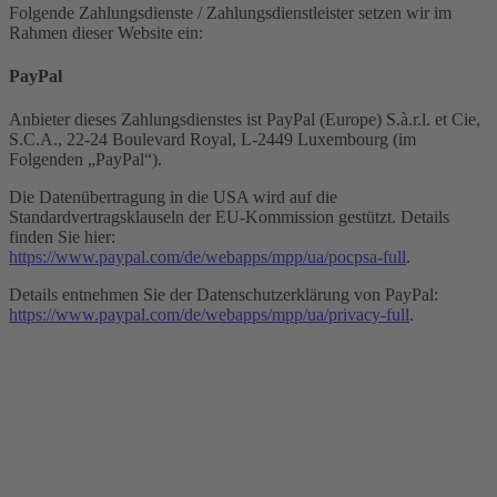
Folgende Zahlungsdienste / Zahlungsdienstleister setzen wir im
Rahmen dieser Website ein:
PayPal
Anbieter dieses Zahlungsdienstes ist PayPal (Europe) S.à.r.l. et Cie,
S.C.A., 22-24 Boulevard Royal, L-2449 Luxembourg (im
Folgenden „PayPal“).
Die Datenübertragung in die USA wird auf die
Standardvertragsklauseln der EU-Kommission gestützt. Details
finden Sie hier:
https://www.paypal.com/de/webapps/mpp/ua/pocpsa-full
.
Details entnehmen Sie der Datenschutzerklärung von PayPal:
https://www.paypal.com/de/webapps/mpp/ua/privacy-full
.