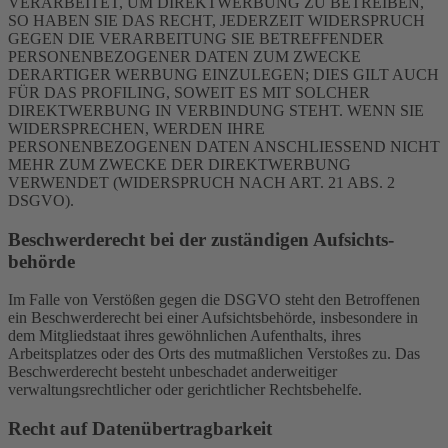
VERARBEITET, UM DIREKTWERBUNG ZU BETREIBEN,
SO HABEN SIE DAS RECHT, JEDERZEIT WIDERSPRUCH
GEGEN DIE VERARBEITUNG SIE BETREFFENDER
PERSONENBEZOGENER DATEN ZUM ZWECKE
DERARTIGER WERBUNG EINZULEGEN; DIES GILT AUCH
FÜR DAS PROFILING, SOWEIT ES MIT SOLCHER
DIREKTWERBUNG IN VERBINDUNG STEHT. WENN SIE
WIDERSPRECHEN, WERDEN IHRE
PERSONENBEZOGENEN DATEN ANSCHLIESSEND NICHT
MEHR ZUM ZWECKE DER DIREKTWERBUNG
VERWENDET (WIDERSPRUCH NACH ART. 21 ABS. 2
DSGVO).
Beschwerde­recht bei der zuständigen Aufsichts­
behörde
Im Falle von Verstößen gegen die DSGVO steht den Betroffenen
ein Beschwerderecht bei einer Aufsichtsbehörde, insbesondere in
dem Mitgliedstaat ihres gewöhnlichen Aufenthalts, ihres
Arbeitsplatzes oder des Orts des mutmaßlichen Verstoßes zu. Das
Beschwerderecht besteht unbeschadet anderweitiger
verwaltungsrechtlicher oder gerichtlicher Rechtsbehelfe.
Recht auf Daten­übertrag­barkeit