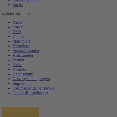
Suche
sprinter-forum.de
Portal
Forum
FAQ
Galerie
Marktplatz
Fahrerkarte
Veranstaltungen
Anleitungen
Partner
Links
Kontakt
Datenschutz
Nutzungsbedingungen
Impressum
Forumsspende per PayPal
Cookie-Einstellungen