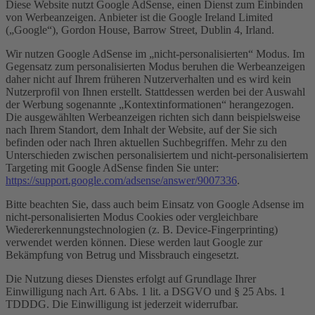
Diese Website nutzt Google AdSense, einen Dienst zum Einbinden
von Werbeanzeigen. Anbieter ist die Google Ireland Limited
(„Google“), Gordon House, Barrow Street, Dublin 4, Irland.
Wir nutzen Google AdSense im „nicht-personalisierten“ Modus. Im
Gegensatz zum personalisierten Modus beruhen die Werbeanzeigen
daher nicht auf Ihrem früheren Nutzerverhalten und es wird kein
Nutzerprofil von Ihnen erstellt. Stattdessen werden bei der Auswahl
der Werbung sogenannte „Kontextinformationen“ herangezogen.
Die ausgewählten Werbeanzeigen richten sich dann beispielsweise
nach Ihrem Standort, dem Inhalt der Website, auf der Sie sich
befinden oder nach Ihren aktuellen Suchbegriffen. Mehr zu den
Unterschieden zwischen personalisiertem und nicht-personalisiertem
Targeting mit Google AdSense finden Sie unter:
https://support.google.com/adsense/answer/9007336
.
Bitte beachten Sie, dass auch beim Einsatz von Google Adsense im
nicht-personalisierten Modus Cookies oder vergleichbare
Wiedererkennungstechnologien (z. B. Device-Fingerprinting)
verwendet werden können. Diese werden laut Google zur
Bekämpfung von Betrug und Missbrauch eingesetzt.
Die Nutzung dieses Dienstes erfolgt auf Grundlage Ihrer
Einwilligung nach Art. 6 Abs. 1 lit. a DSGVO und § 25 Abs. 1
TDDDG. Die Einwilligung ist jederzeit widerrufbar.