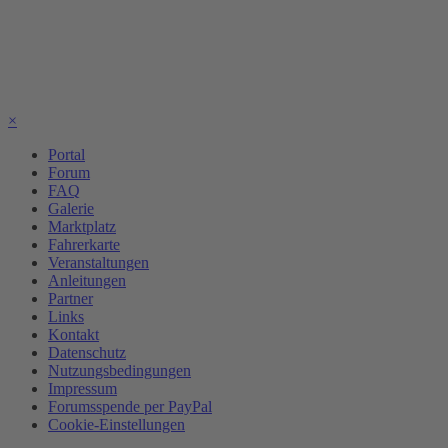
×
Portal
Forum
FAQ
Galerie
Marktplatz
Fahrerkarte
Veranstaltungen
Anleitungen
Partner
Links
Kontakt
Datenschutz
Nutzungsbedingungen
Impressum
Forumsspende per PayPal
Cookie-Einstellungen