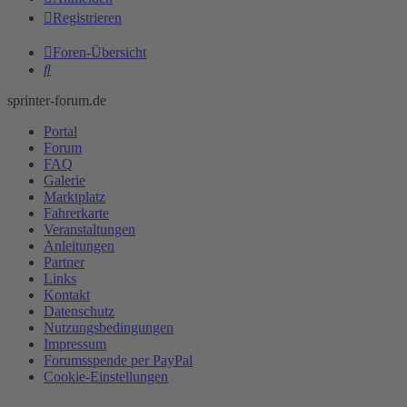
Registrieren
Foren-Übersicht
Suche
sprinter-forum.de
Portal
Forum
FAQ
Galerie
Marktplatz
Fahrerkarte
Veranstaltungen
Anleitungen
Partner
Links
Kontakt
Datenschutz
Nutzungsbedingungen
Impressum
Forumsspende per PayPal
Cookie-Einstellungen