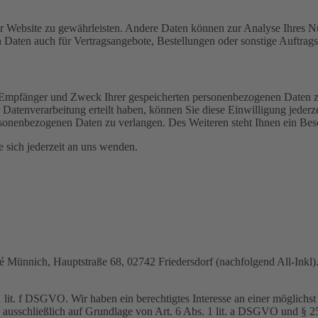
 der Website zu gewährleisten. Andere Daten können zur Analyse Ihres 
Daten auch für Vertragsangebote, Bestellungen oder sonstige Auftragsa
t, Empfänger und Zweck Ihrer gespeicherten personenbezogenen Daten z
Datenverarbeitung erteilt haben, können Sie diese Einwilligung jederz
sonenbezogenen Daten zu verlangen. Des Weiteren steht Ihnen ein Besc
sich jederzeit an uns wenden.
nnich, Hauptstraße 68, 02742 Friedersdorf (nachfolgend All-Inkl). 
lit. f DSGVO. Wir haben ein berechtigtes Interesse an einer möglichst 
ng ausschließlich auf Grundlage von Art. 6 Abs. 1 lit. a DSGVO und §