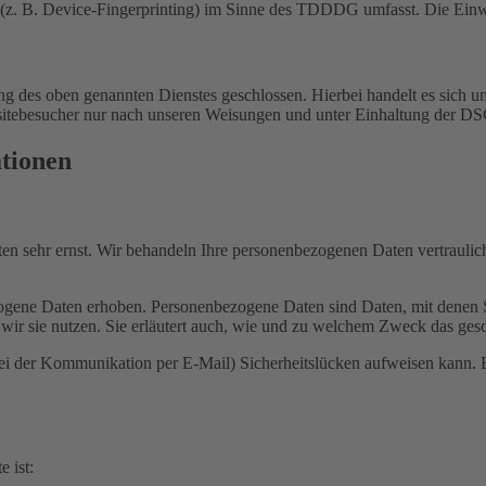
(z. B. Device-Fingerprinting) im Sinne des TDDDG umfasst. Die Einwill
 des oben genannten Dienstes geschlossen. Hierbei handelt es sich um
bsitebesucher nur nach unseren Weisungen und unter Einhaltung der D
ationen
ten sehr ernst. Wir behandeln Ihre personenbezogenen Daten vertrauli
ene Daten erhoben. Personenbezogene Daten sind Daten, mit denen Sie
wir sie nutzen. Sie erläutert auch, wie und zu welchem Zweck das gesc
bei der Kommunikation per E-Mail) Sicherheitslücken aufweisen kann. E
e ist: