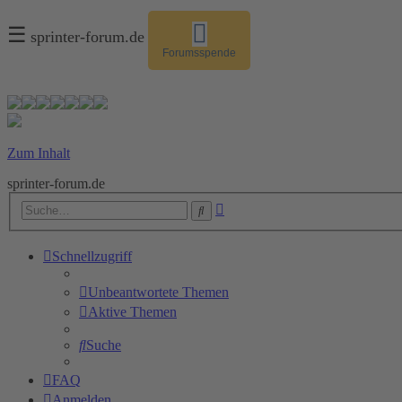
☰
sprinter-forum.de
Forumsspende
Zum Inhalt
sprinter-forum.de
Erweiterte
Suche
Suche
Schnellzugriff
Unbeantwortete Themen
Aktive Themen
Suche
FAQ
Anmelden