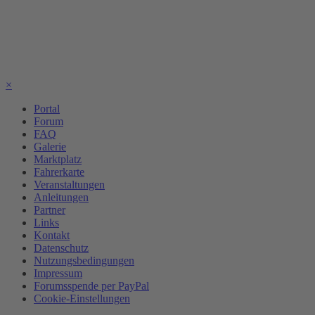
×
Portal
Forum
FAQ
Galerie
Marktplatz
Fahrerkarte
Veranstaltungen
Anleitungen
Partner
Links
Kontakt
Datenschutz
Nutzungsbedingungen
Impressum
Forumsspende per PayPal
Cookie-Einstellungen