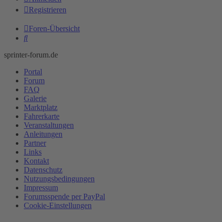
Registrieren
Foren-Übersicht
Suche
sprinter-forum.de
Portal
Forum
FAQ
Galerie
Marktplatz
Fahrerkarte
Veranstaltungen
Anleitungen
Partner
Links
Kontakt
Datenschutz
Nutzungsbedingungen
Impressum
Forumsspende per PayPal
Cookie-Einstellungen