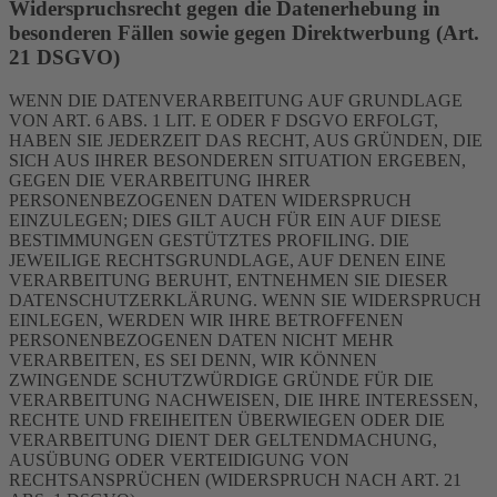
Widerspruchsrecht gegen die Datenerhebung in
besonderen Fällen sowie gegen Direktwerbung (Art.
21 DSGVO)
WENN DIE DATENVERARBEITUNG AUF GRUNDLAGE
VON ART. 6 ABS. 1 LIT. E ODER F DSGVO ERFOLGT,
HABEN SIE JEDERZEIT DAS RECHT, AUS GRÜNDEN, DIE
SICH AUS IHRER BESONDEREN SITUATION ERGEBEN,
GEGEN DIE VERARBEITUNG IHRER
PERSONENBEZOGENEN DATEN WIDERSPRUCH
EINZULEGEN; DIES GILT AUCH FÜR EIN AUF DIESE
BESTIMMUNGEN GESTÜTZTES PROFILING. DIE
JEWEILIGE RECHTSGRUNDLAGE, AUF DENEN EINE
VERARBEITUNG BERUHT, ENTNEHMEN SIE DIESER
DATENSCHUTZERKLÄRUNG. WENN SIE WIDERSPRUCH
EINLEGEN, WERDEN WIR IHRE BETROFFENEN
PERSONENBEZOGENEN DATEN NICHT MEHR
VERARBEITEN, ES SEI DENN, WIR KÖNNEN
ZWINGENDE SCHUTZWÜRDIGE GRÜNDE FÜR DIE
VERARBEITUNG NACHWEISEN, DIE IHRE INTERESSEN,
RECHTE UND FREIHEITEN ÜBERWIEGEN ODER DIE
VERARBEITUNG DIENT DER GELTENDMACHUNG,
AUSÜBUNG ODER VERTEIDIGUNG VON
RECHTSANSPRÜCHEN (WIDERSPRUCH NACH ART. 21