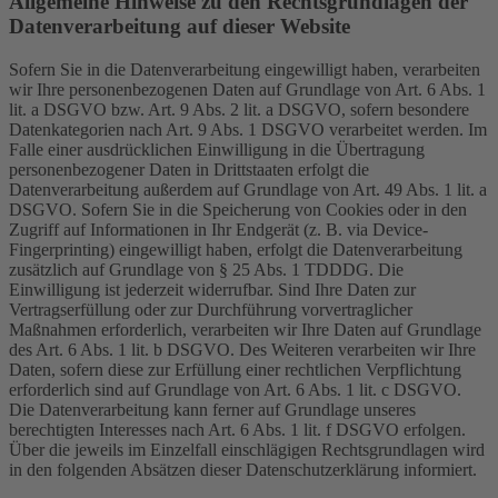
Allgemeine Hinweise zu den Rechtsgrundlagen der
Datenverarbeitung auf dieser Website
Sofern Sie in die Datenverarbeitung eingewilligt haben, verarbeiten
wir Ihre personenbezogenen Daten auf Grundlage von Art. 6 Abs. 1
lit. a DSGVO bzw. Art. 9 Abs. 2 lit. a DSGVO, sofern besondere
Datenkategorien nach Art. 9 Abs. 1 DSGVO verarbeitet werden. Im
Falle einer ausdrücklichen Einwilligung in die Übertragung
personenbezogener Daten in Drittstaaten erfolgt die
Datenverarbeitung außerdem auf Grundlage von Art. 49 Abs. 1 lit. a
DSGVO. Sofern Sie in die Speicherung von Cookies oder in den
Zugriff auf Informationen in Ihr Endgerät (z. B. via Device-
Fingerprinting) eingewilligt haben, erfolgt die Datenverarbeitung
zusätzlich auf Grundlage von § 25 Abs. 1 TDDDG. Die
Einwilligung ist jederzeit widerrufbar. Sind Ihre Daten zur
Vertragserfüllung oder zur Durchführung vorvertraglicher
Maßnahmen erforderlich, verarbeiten wir Ihre Daten auf Grundlage
des Art. 6 Abs. 1 lit. b DSGVO. Des Weiteren verarbeiten wir Ihre
Daten, sofern diese zur Erfüllung einer rechtlichen Verpflichtung
erforderlich sind auf Grundlage von Art. 6 Abs. 1 lit. c DSGVO.
Die Datenverarbeitung kann ferner auf Grundlage unseres
berechtigten Interesses nach Art. 6 Abs. 1 lit. f DSGVO erfolgen.
Über die jeweils im Einzelfall einschlägigen Rechtsgrundlagen wird
in den folgenden Absätzen dieser Datenschutzerklärung informiert.