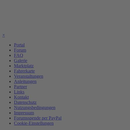
×
Portal
Forum
FAQ
Galerie
Marktplatz
Fahrerkarte
Veranstaltungen
Anleitungen
Partner
Links
Kontakt
Datenschutz
Nutzungsbedingungen
Impressum
Forumsspende per PayPal
Cookie-Einstellungen