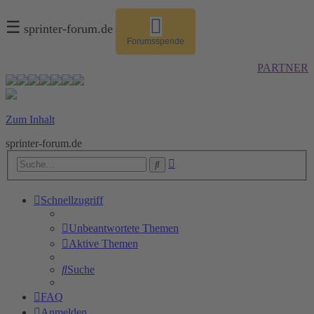
☰
sprinter-forum.de
Forumsspende
PARTNER
Zum Inhalt
sprinter-forum.de
Erweiterte
Suche
Suche
Schnellzugriff
Unbeantwortete Themen
Aktive Themen
Suche
FAQ
Anmelden