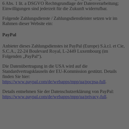
6 Abs. 1 lit. a DSGVO Rechtsgrundlage der Datenverarbeitung;
Einwilligungen sind jederzeit für die Zukunft widerrufbar.
Folgende Zahlungsdienste / Zahlungsdienstleister setzen wir im
Rahmen dieser Website ein:
PayPal
Anbieter dieses Zahlungsdienstes ist PayPal (Europe) S.à.r.l. et Cie,
S.C.A., 22-24 Boulevard Royal, L-2449 Luxembourg (im
Folgenden „PayPal“).
Die Datenübertragung in die USA wird auf die
Standardvertragsklauseln der EU-Kommission gestützt. Details
finden Sie hier:
https://www.paypal.com/de/webapps/mpp/ua/pocpsa-full
.
Details entnehmen Sie der Datenschutzerklärung von PayPal:
https://www.paypal.com/de/webapps/mpp/ua/privacy-full
.