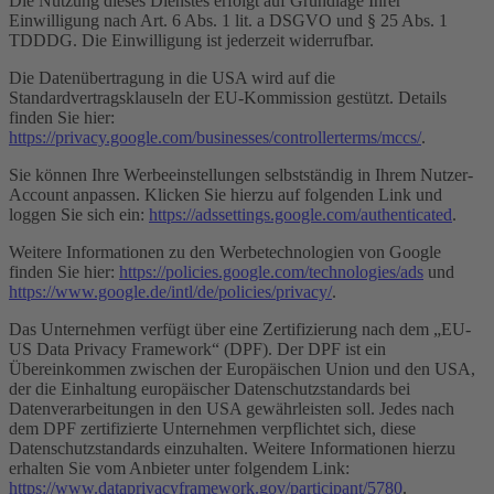
Die Nutzung dieses Dienstes erfolgt auf Grundlage Ihrer
Einwilligung nach Art. 6 Abs. 1 lit. a DSGVO und § 25 Abs. 1
TDDDG. Die Einwilligung ist jederzeit widerrufbar.
Die Datenübertragung in die USA wird auf die
Standardvertragsklauseln der EU-Kommission gestützt. Details
finden Sie hier:
https://privacy.google.com/businesses/controllerterms/mccs/
.
Sie können Ihre Werbeeinstellungen selbstständig in Ihrem Nutzer-
Account anpassen. Klicken Sie hierzu auf folgenden Link und
loggen Sie sich ein:
https://adssettings.google.com/authenticated
.
Weitere Informationen zu den Werbetechnologien von Google
finden Sie hier:
https://policies.google.com/technologies/ads
und
https://www.google.de/intl/de/policies/privacy/
.
Das Unternehmen verfügt über eine Zertifizierung nach dem „EU-
US Data Privacy Framework“ (DPF). Der DPF ist ein
Übereinkommen zwischen der Europäischen Union und den USA,
der die Einhaltung europäischer Datenschutzstandards bei
Datenverarbeitungen in den USA gewährleisten soll. Jedes nach
dem DPF zertifizierte Unternehmen verpflichtet sich, diese
Datenschutzstandards einzuhalten. Weitere Informationen hierzu
erhalten Sie vom Anbieter unter folgendem Link:
https://www.dataprivacyframework.gov/participant/5780
.