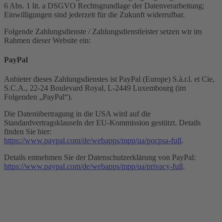
6 Abs. 1 lit. a DSGVO Rechtsgrundlage der Datenverarbeitung;
Einwilligungen sind jederzeit für die Zukunft widerrufbar.
Folgende Zahlungsdienste / Zahlungsdienstleister setzen wir im
Rahmen dieser Website ein:
PayPal
Anbieter dieses Zahlungsdienstes ist PayPal (Europe) S.à.r.l. et Cie,
S.C.A., 22-24 Boulevard Royal, L-2449 Luxembourg (im
Folgenden „PayPal“).
Die Datenübertragung in die USA wird auf die
Standardvertragsklauseln der EU-Kommission gestützt. Details
finden Sie hier:
https://www.paypal.com/de/webapps/mpp/ua/pocpsa-full
.
Details entnehmen Sie der Datenschutzerklärung von PayPal:
https://www.paypal.com/de/webapps/mpp/ua/privacy-full
.