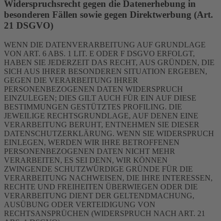
Widerspruchsrecht gegen die Datenerhebung in
besonderen Fällen sowie gegen Direktwerbung (Art.
21 DSGVO)
WENN DIE DATENVERARBEITUNG AUF GRUNDLAGE
VON ART. 6 ABS. 1 LIT. E ODER F DSGVO ERFOLGT,
HABEN SIE JEDERZEIT DAS RECHT, AUS GRÜNDEN, DIE
SICH AUS IHRER BESONDEREN SITUATION ERGEBEN,
GEGEN DIE VERARBEITUNG IHRER
PERSONENBEZOGENEN DATEN WIDERSPRUCH
EINZULEGEN; DIES GILT AUCH FÜR EIN AUF DIESE
BESTIMMUNGEN GESTÜTZTES PROFILING. DIE
JEWEILIGE RECHTSGRUNDLAGE, AUF DENEN EINE
VERARBEITUNG BERUHT, ENTNEHMEN SIE DIESER
DATENSCHUTZERKLÄRUNG. WENN SIE WIDERSPRUCH
EINLEGEN, WERDEN WIR IHRE BETROFFENEN
PERSONENBEZOGENEN DATEN NICHT MEHR
VERARBEITEN, ES SEI DENN, WIR KÖNNEN
ZWINGENDE SCHUTZWÜRDIGE GRÜNDE FÜR DIE
VERARBEITUNG NACHWEISEN, DIE IHRE INTERESSEN,
RECHTE UND FREIHEITEN ÜBERWIEGEN ODER DIE
VERARBEITUNG DIENT DER GELTENDMACHUNG,
AUSÜBUNG ODER VERTEIDIGUNG VON
RECHTSANSPRÜCHEN (WIDERSPRUCH NACH ART. 21