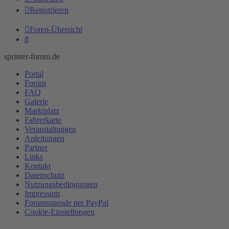
Registrieren
Foren-Übersicht
Suche
sprinter-forum.de
Portal
Forum
FAQ
Galerie
Marktplatz
Fahrerkarte
Veranstaltungen
Anleitungen
Partner
Links
Kontakt
Datenschutz
Nutzungsbedingungen
Impressum
Forumsspende per PayPal
Cookie-Einstellungen