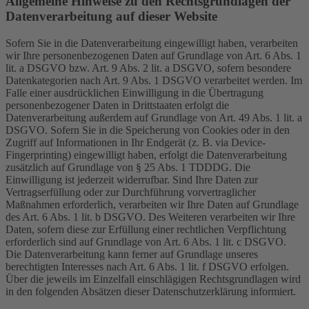
Allgemeine Hinweise zu den Rechtsgrundlagen der
Datenverarbeitung auf dieser Website
Sofern Sie in die Datenverarbeitung eingewilligt haben, verarbeiten
wir Ihre personenbezogenen Daten auf Grundlage von Art. 6 Abs. 1
lit. a DSGVO bzw. Art. 9 Abs. 2 lit. a DSGVO, sofern besondere
Datenkategorien nach Art. 9 Abs. 1 DSGVO verarbeitet werden. Im
Falle einer ausdrücklichen Einwilligung in die Übertragung
personenbezogener Daten in Drittstaaten erfolgt die
Datenverarbeitung außerdem auf Grundlage von Art. 49 Abs. 1 lit. a
DSGVO. Sofern Sie in die Speicherung von Cookies oder in den
Zugriff auf Informationen in Ihr Endgerät (z. B. via Device-
Fingerprinting) eingewilligt haben, erfolgt die Datenverarbeitung
zusätzlich auf Grundlage von § 25 Abs. 1 TDDDG. Die
Einwilligung ist jederzeit widerrufbar. Sind Ihre Daten zur
Vertragserfüllung oder zur Durchführung vorvertraglicher
Maßnahmen erforderlich, verarbeiten wir Ihre Daten auf Grundlage
des Art. 6 Abs. 1 lit. b DSGVO. Des Weiteren verarbeiten wir Ihre
Daten, sofern diese zur Erfüllung einer rechtlichen Verpflichtung
erforderlich sind auf Grundlage von Art. 6 Abs. 1 lit. c DSGVO.
Die Datenverarbeitung kann ferner auf Grundlage unseres
berechtigten Interesses nach Art. 6 Abs. 1 lit. f DSGVO erfolgen.
Über die jeweils im Einzelfall einschlägigen Rechtsgrundlagen wird
in den folgenden Absätzen dieser Datenschutzerklärung informiert.