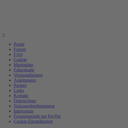
×
Portal
Forum
FAQ
Galerie
Marktplatz
Fahrerkarte
Veranstaltungen
Anleitungen
Partner
Links
Kontakt
Datenschutz
Nutzungsbedingungen
Impressum
Forumsspende per PayPal
Cookie-Einstellungen