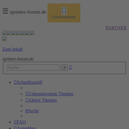
☰
sprinter-forum.de
Forumsspende
PARTNER
Zum Inhalt
sprinter-forum.de
Erweiterte
Suche
Suche
Schnellzugriff
Unbeantwortete Themen
Aktive Themen
Suche
FAQ
Anmelden