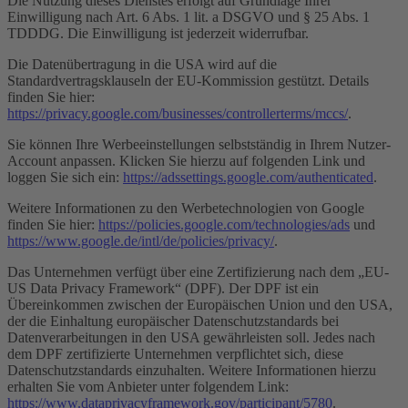
Die Nutzung dieses Dienstes erfolgt auf Grundlage Ihrer
Einwilligung nach Art. 6 Abs. 1 lit. a DSGVO und § 25 Abs. 1
TDDDG. Die Einwilligung ist jederzeit widerrufbar.
Die Datenübertragung in die USA wird auf die
Standardvertragsklauseln der EU-Kommission gestützt. Details
finden Sie hier:
https://privacy.google.com/businesses/controllerterms/mccs/
.
Sie können Ihre Werbeeinstellungen selbstständig in Ihrem Nutzer-
Account anpassen. Klicken Sie hierzu auf folgenden Link und
loggen Sie sich ein:
https://adssettings.google.com/authenticated
.
Weitere Informationen zu den Werbetechnologien von Google
finden Sie hier:
https://policies.google.com/technologies/ads
und
https://www.google.de/intl/de/policies/privacy/
.
Das Unternehmen verfügt über eine Zertifizierung nach dem „EU-
US Data Privacy Framework“ (DPF). Der DPF ist ein
Übereinkommen zwischen der Europäischen Union und den USA,
der die Einhaltung europäischer Datenschutzstandards bei
Datenverarbeitungen in den USA gewährleisten soll. Jedes nach
dem DPF zertifizierte Unternehmen verpflichtet sich, diese
Datenschutzstandards einzuhalten. Weitere Informationen hierzu
erhalten Sie vom Anbieter unter folgendem Link:
https://www.dataprivacyframework.gov/participant/5780
.