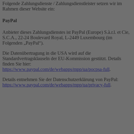
Folgende Zahlungsdienste / Zahlungsdienstleister setzen wir im
Rahmen dieser Website ein:
PayPal
Anbieter dieses Zahlungsdienstes ist PayPal (Europe) S.à.r.l. et Cie,
S.C.A., 22-24 Boulevard Royal, L-2449 Luxembourg (im
Folgenden „PayPal“).
Die Datenübertragung in die USA wird auf die
Standardvertragsklauseln der EU-Kommission gestützt. Details
finden Sie hier:
https://www.paypal.com/de/webapps/mpp/ua/pocpsa-full
.
Details entnehmen Sie der Datenschutzerklärung von PayPal:
https://www.paypal.com/de/webapps/mpp/ua/privacy-full
.