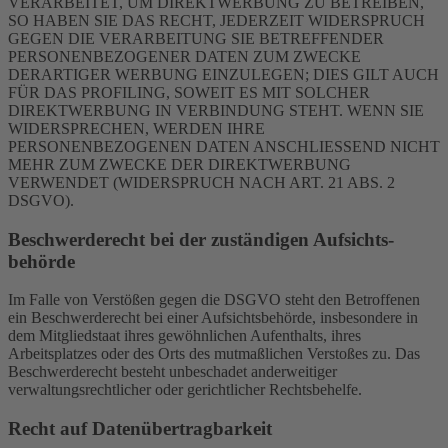
VERARBEITET, UM DIREKTWERBUNG ZU BETREIBEN,
SO HABEN SIE DAS RECHT, JEDERZEIT WIDERSPRUCH
GEGEN DIE VERARBEITUNG SIE BETREFFENDER
PERSONENBEZOGENER DATEN ZUM ZWECKE
DERARTIGER WERBUNG EINZULEGEN; DIES GILT AUCH
FÜR DAS PROFILING, SOWEIT ES MIT SOLCHER
DIREKTWERBUNG IN VERBINDUNG STEHT. WENN SIE
WIDERSPRECHEN, WERDEN IHRE
PERSONENBEZOGENEN DATEN ANSCHLIESSEND NICHT
MEHR ZUM ZWECKE DER DIREKTWERBUNG
VERWENDET (WIDERSPRUCH NACH ART. 21 ABS. 2
DSGVO).
Beschwerde­recht bei der zuständigen Aufsichts­
behörde
Im Falle von Verstößen gegen die DSGVO steht den Betroffenen
ein Beschwerderecht bei einer Aufsichtsbehörde, insbesondere in
dem Mitgliedstaat ihres gewöhnlichen Aufenthalts, ihres
Arbeitsplatzes oder des Orts des mutmaßlichen Verstoßes zu. Das
Beschwerderecht besteht unbeschadet anderweitiger
verwaltungsrechtlicher oder gerichtlicher Rechtsbehelfe.
Recht auf Daten­übertrag­barkeit