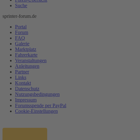
Suche
sprinter-forum.de
Portal
Forum
FAQ
Galerie
Marktplatz
Fahrerkarte
Veranstaltungen
Anleitungen
Partner
Links
Kontakt
Datenschutz
Nutzungsbedingungen
Impressum
Forumsspende per PayPal
Cookie-Einstellungen