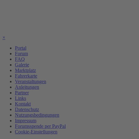
×
Portal
Forum
FAQ
Galerie
Marktplatz
Fahrerkarte
Veranstaltungen
Anleitungen
Partner
Links
Kontakt
Datenschutz
Nutzungsbedingungen
Impressum
Forumsspende per PayPal
Cookie-Einstellungen