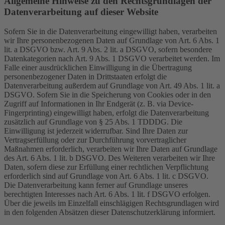
Allgemeine Hinweise zu den Rechtsgrundlagen der
Datenverarbeitung auf dieser Website
Sofern Sie in die Datenverarbeitung eingewilligt haben, verarbeiten
wir Ihre personenbezogenen Daten auf Grundlage von Art. 6 Abs. 1
lit. a DSGVO bzw. Art. 9 Abs. 2 lit. a DSGVO, sofern besondere
Datenkategorien nach Art. 9 Abs. 1 DSGVO verarbeitet werden. Im
Falle einer ausdrücklichen Einwilligung in die Übertragung
personenbezogener Daten in Drittstaaten erfolgt die
Datenverarbeitung außerdem auf Grundlage von Art. 49 Abs. 1 lit. a
DSGVO. Sofern Sie in die Speicherung von Cookies oder in den
Zugriff auf Informationen in Ihr Endgerät (z. B. via Device-
Fingerprinting) eingewilligt haben, erfolgt die Datenverarbeitung
zusätzlich auf Grundlage von § 25 Abs. 1 TDDDG. Die
Einwilligung ist jederzeit widerrufbar. Sind Ihre Daten zur
Vertragserfüllung oder zur Durchführung vorvertraglicher
Maßnahmen erforderlich, verarbeiten wir Ihre Daten auf Grundlage
des Art. 6 Abs. 1 lit. b DSGVO. Des Weiteren verarbeiten wir Ihre
Daten, sofern diese zur Erfüllung einer rechtlichen Verpflichtung
erforderlich sind auf Grundlage von Art. 6 Abs. 1 lit. c DSGVO.
Die Datenverarbeitung kann ferner auf Grundlage unseres
berechtigten Interesses nach Art. 6 Abs. 1 lit. f DSGVO erfolgen.
Über die jeweils im Einzelfall einschlägigen Rechtsgrundlagen wird
in den folgenden Absätzen dieser Datenschutzerklärung informiert.