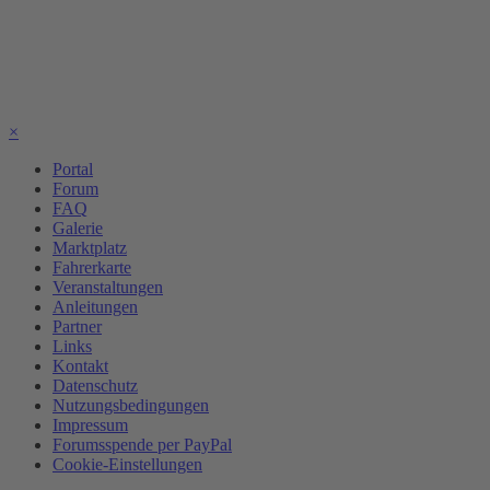
×
Portal
Forum
FAQ
Galerie
Marktplatz
Fahrerkarte
Veranstaltungen
Anleitungen
Partner
Links
Kontakt
Datenschutz
Nutzungsbedingungen
Impressum
Forumsspende per PayPal
Cookie-Einstellungen