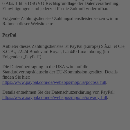
6 Abs. 1 lit. a DSGVO Rechtsgrundlage der Datenverarbeitung;
Einwilligungen sind jederzeit für die Zukunft widerrufbar.
Folgende Zahlungsdienste / Zahlungsdienstleister setzen wir im
Rahmen dieser Website ein:
PayPal
Anbieter dieses Zahlungsdienstes ist PayPal (Europe) S.à.r.l. et Cie,
S.C.A., 22-24 Boulevard Royal, L-2449 Luxembourg (im
Folgenden „PayPal“).
Die Datenübertragung in die USA wird auf die
Standardvertragsklauseln der EU-Kommission gestützt. Details
finden Sie hier:
https://www.paypal.com/de/webapps/mpp/ua/pocpsa-full
.
Details entnehmen Sie der Datenschutzerklärung von PayPal:
https://www.paypal.com/de/webapps/mpp/ua/privacy-full
.