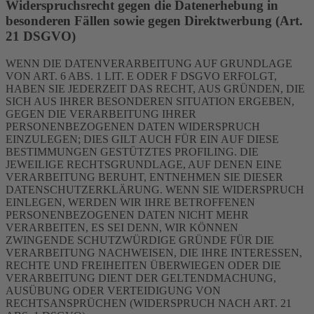
Widerspruchsrecht gegen die Datenerhebung in
besonderen Fällen sowie gegen Direktwerbung (Art.
21 DSGVO)
WENN DIE DATENVERARBEITUNG AUF GRUNDLAGE
VON ART. 6 ABS. 1 LIT. E ODER F DSGVO ERFOLGT,
HABEN SIE JEDERZEIT DAS RECHT, AUS GRÜNDEN, DIE
SICH AUS IHRER BESONDEREN SITUATION ERGEBEN,
GEGEN DIE VERARBEITUNG IHRER
PERSONENBEZOGENEN DATEN WIDERSPRUCH
EINZULEGEN; DIES GILT AUCH FÜR EIN AUF DIESE
BESTIMMUNGEN GESTÜTZTES PROFILING. DIE
JEWEILIGE RECHTSGRUNDLAGE, AUF DENEN EINE
VERARBEITUNG BERUHT, ENTNEHMEN SIE DIESER
DATENSCHUTZERKLÄRUNG. WENN SIE WIDERSPRUCH
EINLEGEN, WERDEN WIR IHRE BETROFFENEN
PERSONENBEZOGENEN DATEN NICHT MEHR
VERARBEITEN, ES SEI DENN, WIR KÖNNEN
ZWINGENDE SCHUTZWÜRDIGE GRÜNDE FÜR DIE
VERARBEITUNG NACHWEISEN, DIE IHRE INTERESSEN,
RECHTE UND FREIHEITEN ÜBERWIEGEN ODER DIE
VERARBEITUNG DIENT DER GELTENDMACHUNG,
AUSÜBUNG ODER VERTEIDIGUNG VON
RECHTSANSPRÜCHEN (WIDERSPRUCH NACH ART. 21