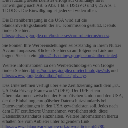
Die Nutzung dieses Dienstes erfolgt auf Grundlage Ihrer
Einwilligung nach Art. 6 Abs. 1 lit. a DSGVO und § 25 Abs. 1
TDDDG. Die Einwilligung ist jederzeit widerrufbar.
Die Datenübertragung in die USA wird auf die
Standardvertragsklauseln der EU-Kommission gestützt. Details
finden Sie hier:
https://privacy.google.com/businesses/controllerterms/mccs/
.
Sie können Ihre Werbeeinstellungen selbstständig in Ihrem Nutzer-
Account anpassen. Klicken Sie hierzu auf folgenden Link und
loggen Sie sich ein:
https://adssettings.google.com/authenticated
.
Weitere Informationen zu den Werbetechnologien von Google
finden Sie hier:
https://policies.google.com/technologies/ads
und
https://www.google.de/intl/de/policies/privacy/
.
Das Unternehmen verfügt über eine Zertifizierung nach dem „EU-
US Data Privacy Framework“ (DPF). Der DPF ist ein
Übereinkommen zwischen der Europäischen Union und den USA,
der die Einhaltung europäischer Datenschutzstandards bei
Datenverarbeitungen in den USA gewährleisten soll. Jedes nach
dem DPF zertifizierte Unternehmen verpflichtet sich, diese
Datenschutzstandards einzuhalten. Weitere Informationen hierzu
erhalten Sie vom Anbieter unter folgendem Link:
https://www.dataprivacyframework.gov/participant/5780
.