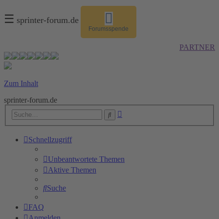
☰
sprinter-forum.de
Forumsspende
PARTNER
Zum Inhalt
sprinter-forum.de
Erweiterte
Suche
Suche
Schnellzugriff
Unbeantwortete Themen
Aktive Themen
Suche
FAQ
Anmelden