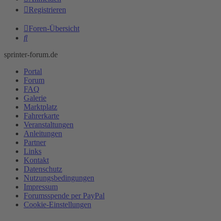
Registrieren
Foren-Übersicht
Suche
sprinter-forum.de
Portal
Forum
FAQ
Galerie
Marktplatz
Fahrerkarte
Veranstaltungen
Anleitungen
Partner
Links
Kontakt
Datenschutz
Nutzungsbedingungen
Impressum
Forumsspende per PayPal
Cookie-Einstellungen