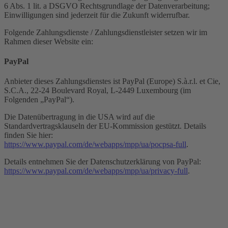
6 Abs. 1 lit. a DSGVO Rechtsgrundlage der Datenverarbeitung;
Einwilligungen sind jederzeit für die Zukunft widerrufbar.
Folgende Zahlungsdienste / Zahlungsdienstleister setzen wir im
Rahmen dieser Website ein:
PayPal
Anbieter dieses Zahlungsdienstes ist PayPal (Europe) S.à.r.l. et Cie,
S.C.A., 22-24 Boulevard Royal, L-2449 Luxembourg (im
Folgenden „PayPal“).
Die Datenübertragung in die USA wird auf die
Standardvertragsklauseln der EU-Kommission gestützt. Details
finden Sie hier:
https://www.paypal.com/de/webapps/mpp/ua/pocpsa-full
.
Details entnehmen Sie der Datenschutzerklärung von PayPal:
https://www.paypal.com/de/webapps/mpp/ua/privacy-full
.