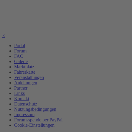
×
Portal
Forum
FAQ
Galerie
Marktplatz
Fahrerkarte
Veranstaltungen
Anleitungen
Partner
Links
Kontakt
Datenschutz
Nutzungsbedingungen
Impressum
Forumsspende per PayPal
Cookie-Einstellungen