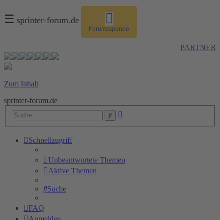
☰
sprinter-forum.de
Forumsspende
PARTNER
Zum Inhalt
sprinter-forum.de
Erweiterte
Suche
Suche
Schnellzugriff
Unbeantwortete Themen
Aktive Themen
Suche
FAQ
Anmelden