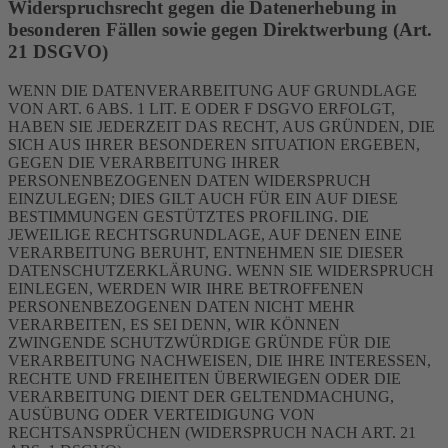
Widerspruchsrecht gegen die Datenerhebung in
besonderen Fällen sowie gegen Direktwerbung (Art.
21 DSGVO)
WENN DIE DATENVERARBEITUNG AUF GRUNDLAGE
VON ART. 6 ABS. 1 LIT. E ODER F DSGVO ERFOLGT,
HABEN SIE JEDERZEIT DAS RECHT, AUS GRÜNDEN, DIE
SICH AUS IHRER BESONDEREN SITUATION ERGEBEN,
GEGEN DIE VERARBEITUNG IHRER
PERSONENBEZOGENEN DATEN WIDERSPRUCH
EINZULEGEN; DIES GILT AUCH FÜR EIN AUF DIESE
BESTIMMUNGEN GESTÜTZTES PROFILING. DIE
JEWEILIGE RECHTSGRUNDLAGE, AUF DENEN EINE
VERARBEITUNG BERUHT, ENTNEHMEN SIE DIESER
DATENSCHUTZERKLÄRUNG. WENN SIE WIDERSPRUCH
EINLEGEN, WERDEN WIR IHRE BETROFFENEN
PERSONENBEZOGENEN DATEN NICHT MEHR
VERARBEITEN, ES SEI DENN, WIR KÖNNEN
ZWINGENDE SCHUTZWÜRDIGE GRÜNDE FÜR DIE
VERARBEITUNG NACHWEISEN, DIE IHRE INTERESSEN,
RECHTE UND FREIHEITEN ÜBERWIEGEN ODER DIE
VERARBEITUNG DIENT DER GELTENDMACHUNG,
AUSÜBUNG ODER VERTEIDIGUNG VON
RECHTSANSPRÜCHEN (WIDERSPRUCH NACH ART. 21