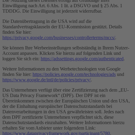
Die Nutzung dieses Dienstes erfolgt auf Grundlage Ihrer
Einwilligung nach Art. 6 Abs. 1 lit. a DSGVO und § 25 Abs. 1
TDDDG. Die Einwilligung ist jederzeit widerrufbar.
Die Datenübertragung in die USA wird auf die
Standardvertragsklauseln der EU-Kommission gestützt. Details
finden Sie hier:
https://privacy.google.com/businesses/controllerterms/mccs/
.
Sie können Ihre Werbeeinstellungen selbstständig in Ihrem Nutzer-
Account anpassen. Klicken Sie hierzu auf folgenden Link und
loggen Sie sich ein:
https://adssettings.google.com/authenticated
.
Weitere Informationen zu den Werbetechnologien von Google
finden Sie hier:
https://policies.google.com/technologies/ads
und
https://www.google.de/intl/de/policies/privacy/
.
Das Unternehmen verfügt über eine Zertifizierung nach dem „EU-
US Data Privacy Framework“ (DPF). Der DPF ist ein
Übereinkommen zwischen der Europäischen Union und den USA,
der die Einhaltung europäischer Datenschutzstandards bei
Datenverarbeitungen in den USA gewährleisten soll. Jedes nach
dem DPF zertifizierte Unternehmen verpflichtet sich, diese
Datenschutzstandards einzuhalten. Weitere Informationen hierzu
erhalten Sie vom Anbieter unter folgendem Link:
https://www.dataprivacyframework.gov/participant/5780
.