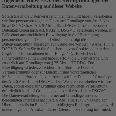
Allgemeine Hinweise zu den Rechtsgrundlagen der
Datenverarbeitung auf dieser Website
Sofern Sie in die Datenverarbeitung eingewilligt haben, verarbeiten
wir Ihre personenbezogenen Daten auf Grundlage von Art. 6 Abs. 1
lit. a DSGVO bzw. Art. 9 Abs. 2 lit. a DSGVO, sofern besondere
Datenkategorien nach Art. 9 Abs. 1 DSGVO verarbeitet werden. Im
Falle einer ausdrücklichen Einwilligung in die Übertragung
personenbezogener Daten in Drittstaaten erfolgt die
Datenverarbeitung außerdem auf Grundlage von Art. 49 Abs. 1 lit. a
DSGVO. Sofern Sie in die Speicherung von Cookies oder in den
Zugriff auf Informationen in Ihr Endgerät (z. B. via Device-
Fingerprinting) eingewilligt haben, erfolgt die Datenverarbeitung
zusätzlich auf Grundlage von § 25 Abs. 1 TDDDG. Die
Einwilligung ist jederzeit widerrufbar. Sind Ihre Daten zur
Vertragserfüllung oder zur Durchführung vorvertraglicher
Maßnahmen erforderlich, verarbeiten wir Ihre Daten auf Grundlage
des Art. 6 Abs. 1 lit. b DSGVO. Des Weiteren verarbeiten wir Ihre
Daten, sofern diese zur Erfüllung einer rechtlichen Verpflichtung
erforderlich sind auf Grundlage von Art. 6 Abs. 1 lit. c DSGVO.
Die Datenverarbeitung kann ferner auf Grundlage unseres
berechtigten Interesses nach Art. 6 Abs. 1 lit. f DSGVO erfolgen.
Über die jeweils im Einzelfall einschlägigen Rechtsgrundlagen wird
in den folgenden Absätzen dieser Datenschutzerklärung informiert.