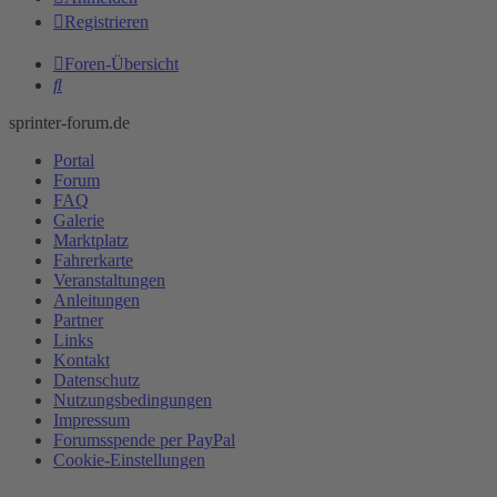
Registrieren
Foren-Übersicht
Suche
sprinter-forum.de
Portal
Forum
FAQ
Galerie
Marktplatz
Fahrerkarte
Veranstaltungen
Anleitungen
Partner
Links
Kontakt
Datenschutz
Nutzungsbedingungen
Impressum
Forumsspende per PayPal
Cookie-Einstellungen