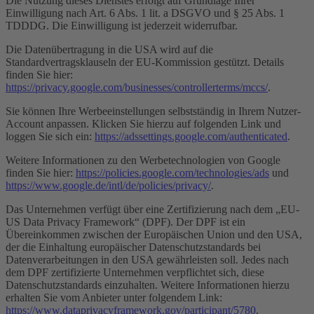
Die Nutzung dieses Dienstes erfolgt auf Grundlage Ihrer
Einwilligung nach Art. 6 Abs. 1 lit. a DSGVO und § 25 Abs. 1
TDDDG. Die Einwilligung ist jederzeit widerrufbar.
Die Datenübertragung in die USA wird auf die
Standardvertragsklauseln der EU-Kommission gestützt. Details
finden Sie hier:
https://privacy.google.com/businesses/controllerterms/mccs/
.
Sie können Ihre Werbeeinstellungen selbstständig in Ihrem Nutzer-
Account anpassen. Klicken Sie hierzu auf folgenden Link und
loggen Sie sich ein:
https://adssettings.google.com/authenticated
.
Weitere Informationen zu den Werbetechnologien von Google
finden Sie hier:
https://policies.google.com/technologies/ads
und
https://www.google.de/intl/de/policies/privacy/
.
Das Unternehmen verfügt über eine Zertifizierung nach dem „EU-
US Data Privacy Framework“ (DPF). Der DPF ist ein
Übereinkommen zwischen der Europäischen Union und den USA,
der die Einhaltung europäischer Datenschutzstandards bei
Datenverarbeitungen in den USA gewährleisten soll. Jedes nach
dem DPF zertifizierte Unternehmen verpflichtet sich, diese
Datenschutzstandards einzuhalten. Weitere Informationen hierzu
erhalten Sie vom Anbieter unter folgendem Link:
https://www.dataprivacyframework.gov/participant/5780
.