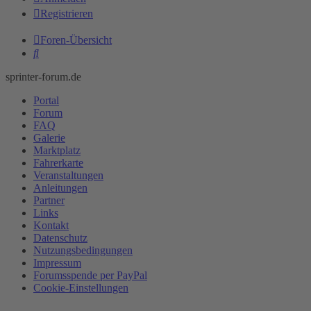
Registrieren
Foren-Übersicht
Suche
sprinter-forum.de
Portal
Forum
FAQ
Galerie
Marktplatz
Fahrerkarte
Veranstaltungen
Anleitungen
Partner
Links
Kontakt
Datenschutz
Nutzungsbedingungen
Impressum
Forumsspende per PayPal
Cookie-Einstellungen