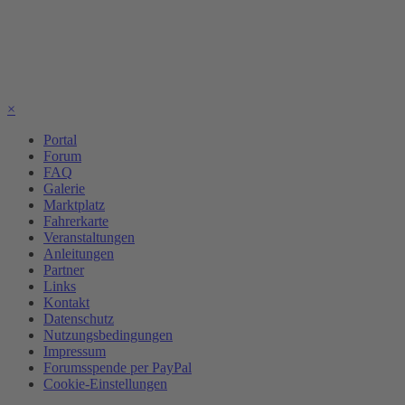
×
Portal
Forum
FAQ
Galerie
Marktplatz
Fahrerkarte
Veranstaltungen
Anleitungen
Partner
Links
Kontakt
Datenschutz
Nutzungsbedingungen
Impressum
Forumsspende per PayPal
Cookie-Einstellungen