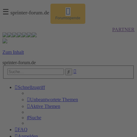
☰
sprinter-forum.de
Forumsspende
PARTNER
Zum Inhalt
sprinter-forum.de
Erweiterte
Suche
Suche
Schnellzugriff
Unbeantwortete Themen
Aktive Themen
Suche
FAQ
Anmelden