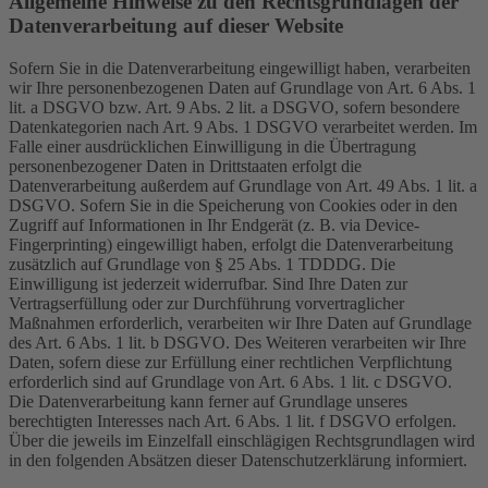
Allgemeine Hinweise zu den Rechtsgrundlagen der
Datenverarbeitung auf dieser Website
Sofern Sie in die Datenverarbeitung eingewilligt haben, verarbeiten
wir Ihre personenbezogenen Daten auf Grundlage von Art. 6 Abs. 1
lit. a DSGVO bzw. Art. 9 Abs. 2 lit. a DSGVO, sofern besondere
Datenkategorien nach Art. 9 Abs. 1 DSGVO verarbeitet werden. Im
Falle einer ausdrücklichen Einwilligung in die Übertragung
personenbezogener Daten in Drittstaaten erfolgt die
Datenverarbeitung außerdem auf Grundlage von Art. 49 Abs. 1 lit. a
DSGVO. Sofern Sie in die Speicherung von Cookies oder in den
Zugriff auf Informationen in Ihr Endgerät (z. B. via Device-
Fingerprinting) eingewilligt haben, erfolgt die Datenverarbeitung
zusätzlich auf Grundlage von § 25 Abs. 1 TDDDG. Die
Einwilligung ist jederzeit widerrufbar. Sind Ihre Daten zur
Vertragserfüllung oder zur Durchführung vorvertraglicher
Maßnahmen erforderlich, verarbeiten wir Ihre Daten auf Grundlage
des Art. 6 Abs. 1 lit. b DSGVO. Des Weiteren verarbeiten wir Ihre
Daten, sofern diese zur Erfüllung einer rechtlichen Verpflichtung
erforderlich sind auf Grundlage von Art. 6 Abs. 1 lit. c DSGVO.
Die Datenverarbeitung kann ferner auf Grundlage unseres
berechtigten Interesses nach Art. 6 Abs. 1 lit. f DSGVO erfolgen.
Über die jeweils im Einzelfall einschlägigen Rechtsgrundlagen wird
in den folgenden Absätzen dieser Datenschutzerklärung informiert.