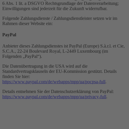
6 Abs. 1 lit. a DSGVO Rechtsgrundlage der Datenverarbeitung;
Einwilligungen sind jederzeit für die Zukunft widerrufbar.
Folgende Zahlungsdienste / Zahlungsdienstleister setzen wir im
Rahmen dieser Website ein:
PayPal
Anbieter dieses Zahlungsdienstes ist PayPal (Europe) S.à.r.l. et Cie,
S.C.A., 22-24 Boulevard Royal, L-2449 Luxembourg (im
Folgenden „PayPal“).
Die Datenübertragung in die USA wird auf die
Standardvertragsklauseln der EU-Kommission gestützt. Details
finden Sie hier:
https://www.paypal.com/de/webapps/mpp/ua/pocpsa-full
.
Details entnehmen Sie der Datenschutzerklärung von PayPal:
https://www.paypal.com/de/webapps/mpp/ua/privacy-full
.