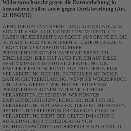
Widerspruchsrecht gegen die Datenerhebung in
besonderen Fällen sowie gegen Direktwerbung (Art.
21 DSGVO)
WENN DIE DATENVERARBEITUNG AUF GRUNDLAGE
VON ART. 6 ABS. 1 LIT. E ODER F DSGVO ERFOLGT,
HABEN SIE JEDERZEIT DAS RECHT, AUS GRÜNDEN, DIE
SICH AUS IHRER BESONDEREN SITUATION ERGEBEN,
GEGEN DIE VERARBEITUNG IHRER
PERSONENBEZOGENEN DATEN WIDERSPRUCH
EINZULEGEN; DIES GILT AUCH FÜR EIN AUF DIESE
BESTIMMUNGEN GESTÜTZTES PROFILING. DIE
JEWEILIGE RECHTSGRUNDLAGE, AUF DENEN EINE
VERARBEITUNG BERUHT, ENTNEHMEN SIE DIESER
DATENSCHUTZERKLÄRUNG. WENN SIE WIDERSPRUCH
EINLEGEN, WERDEN WIR IHRE BETROFFENEN
PERSONENBEZOGENEN DATEN NICHT MEHR
VERARBEITEN, ES SEI DENN, WIR KÖNNEN
ZWINGENDE SCHUTZWÜRDIGE GRÜNDE FÜR DIE
VERARBEITUNG NACHWEISEN, DIE IHRE INTERESSEN,
RECHTE UND FREIHEITEN ÜBERWIEGEN ODER DIE
VERARBEITUNG DIENT DER GELTENDMACHUNG,
AUSÜBUNG ODER VERTEIDIGUNG VON
RECHTSANSPRÜCHEN (WIDERSPRUCH NACH ART. 21