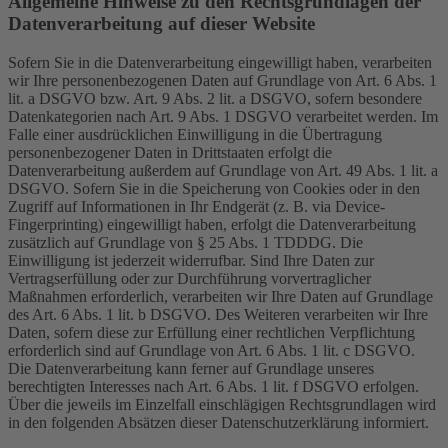
Allgemeine Hinweise zu den Rechtsgrundlagen der
Datenverarbeitung auf dieser Website
Sofern Sie in die Datenverarbeitung eingewilligt haben, verarbeiten
wir Ihre personenbezogenen Daten auf Grundlage von Art. 6 Abs. 1
lit. a DSGVO bzw. Art. 9 Abs. 2 lit. a DSGVO, sofern besondere
Datenkategorien nach Art. 9 Abs. 1 DSGVO verarbeitet werden. Im
Falle einer ausdrücklichen Einwilligung in die Übertragung
personenbezogener Daten in Drittstaaten erfolgt die
Datenverarbeitung außerdem auf Grundlage von Art. 49 Abs. 1 lit. a
DSGVO. Sofern Sie in die Speicherung von Cookies oder in den
Zugriff auf Informationen in Ihr Endgerät (z. B. via Device-
Fingerprinting) eingewilligt haben, erfolgt die Datenverarbeitung
zusätzlich auf Grundlage von § 25 Abs. 1 TDDDG. Die
Einwilligung ist jederzeit widerrufbar. Sind Ihre Daten zur
Vertragserfüllung oder zur Durchführung vorvertraglicher
Maßnahmen erforderlich, verarbeiten wir Ihre Daten auf Grundlage
des Art. 6 Abs. 1 lit. b DSGVO. Des Weiteren verarbeiten wir Ihre
Daten, sofern diese zur Erfüllung einer rechtlichen Verpflichtung
erforderlich sind auf Grundlage von Art. 6 Abs. 1 lit. c DSGVO.
Die Datenverarbeitung kann ferner auf Grundlage unseres
berechtigten Interesses nach Art. 6 Abs. 1 lit. f DSGVO erfolgen.
Über die jeweils im Einzelfall einschlägigen Rechtsgrundlagen wird
in den folgenden Absätzen dieser Datenschutzerklärung informiert.