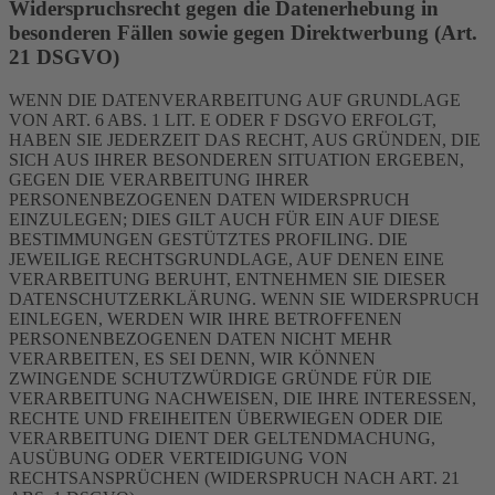
Widerspruchsrecht gegen die Datenerhebung in
besonderen Fällen sowie gegen Direktwerbung (Art.
21 DSGVO)
WENN DIE DATENVERARBEITUNG AUF GRUNDLAGE
VON ART. 6 ABS. 1 LIT. E ODER F DSGVO ERFOLGT,
HABEN SIE JEDERZEIT DAS RECHT, AUS GRÜNDEN, DIE
SICH AUS IHRER BESONDEREN SITUATION ERGEBEN,
GEGEN DIE VERARBEITUNG IHRER
PERSONENBEZOGENEN DATEN WIDERSPRUCH
EINZULEGEN; DIES GILT AUCH FÜR EIN AUF DIESE
BESTIMMUNGEN GESTÜTZTES PROFILING. DIE
JEWEILIGE RECHTSGRUNDLAGE, AUF DENEN EINE
VERARBEITUNG BERUHT, ENTNEHMEN SIE DIESER
DATENSCHUTZERKLÄRUNG. WENN SIE WIDERSPRUCH
EINLEGEN, WERDEN WIR IHRE BETROFFENEN
PERSONENBEZOGENEN DATEN NICHT MEHR
VERARBEITEN, ES SEI DENN, WIR KÖNNEN
ZWINGENDE SCHUTZWÜRDIGE GRÜNDE FÜR DIE
VERARBEITUNG NACHWEISEN, DIE IHRE INTERESSEN,
RECHTE UND FREIHEITEN ÜBERWIEGEN ODER DIE
VERARBEITUNG DIENT DER GELTENDMACHUNG,
AUSÜBUNG ODER VERTEIDIGUNG VON
RECHTSANSPRÜCHEN (WIDERSPRUCH NACH ART. 21