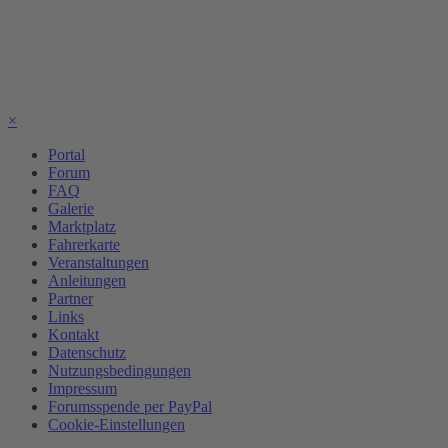
×
Portal
Forum
FAQ
Galerie
Marktplatz
Fahrerkarte
Veranstaltungen
Anleitungen
Partner
Links
Kontakt
Datenschutz
Nutzungsbedingungen
Impressum
Forumsspende per PayPal
Cookie-Einstellungen