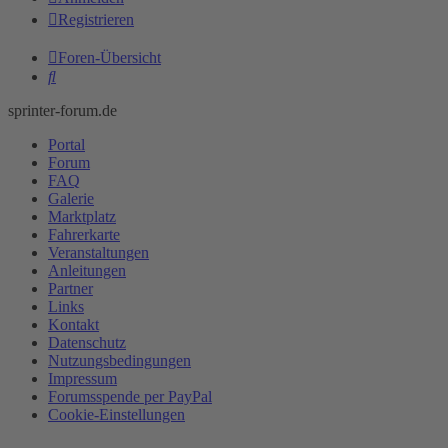
Registrieren
Foren-Übersicht
Suche
sprinter-forum.de
Portal
Forum
FAQ
Galerie
Marktplatz
Fahrerkarte
Veranstaltungen
Anleitungen
Partner
Links
Kontakt
Datenschutz
Nutzungsbedingungen
Impressum
Forumsspende per PayPal
Cookie-Einstellungen