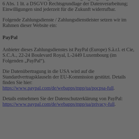
6 Abs. 1 lit. a DSGVO Rechtsgrundlage der Datenverarbeitung;
Einwilligungen sind jederzeit für die Zukunft widerrufbar.
Folgende Zahlungsdienste / Zahlungsdienstleister setzen wir im
Rahmen dieser Website ein:
PayPal
Anbieter dieses Zahlungsdienstes ist PayPal (Europe) S.à.r.l. et Cie,
S.C.A., 22-24 Boulevard Royal, L-2449 Luxembourg (im
Folgenden „PayPal“).
Die Datenübertragung in die USA wird auf die
Standardvertragsklauseln der EU-Kommission gestützt. Details
finden Sie hier:
https://www.paypal.com/de/webapps/mpp/ua/pocpsa-full
.
Details entnehmen Sie der Datenschutzerklärung von PayPal:
https://www.paypal.com/de/webapps/mpp/ua/privacy-full
.