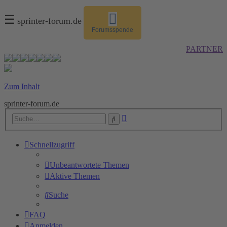
☰
sprinter-forum.de
Forumsspende
PARTNER
Zum Inhalt
sprinter-forum.de
Erweiterte
Suche
Suche
Schnellzugriff
Unbeantwortete Themen
Aktive Themen
Suche
FAQ
Anmelden