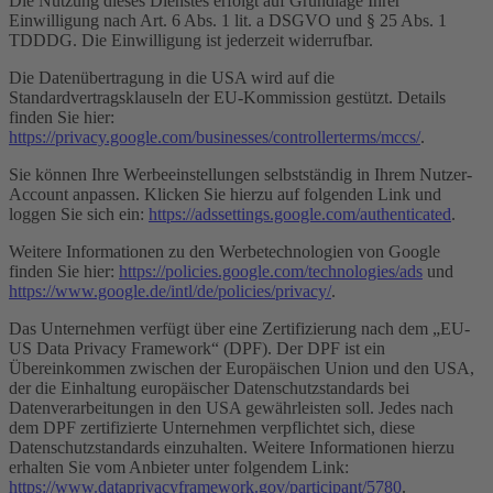
Die Nutzung dieses Dienstes erfolgt auf Grundlage Ihrer
Einwilligung nach Art. 6 Abs. 1 lit. a DSGVO und § 25 Abs. 1
TDDDG. Die Einwilligung ist jederzeit widerrufbar.
Die Datenübertragung in die USA wird auf die
Standardvertragsklauseln der EU-Kommission gestützt. Details
finden Sie hier:
https://privacy.google.com/businesses/controllerterms/mccs/
.
Sie können Ihre Werbeeinstellungen selbstständig in Ihrem Nutzer-
Account anpassen. Klicken Sie hierzu auf folgenden Link und
loggen Sie sich ein:
https://adssettings.google.com/authenticated
.
Weitere Informationen zu den Werbetechnologien von Google
finden Sie hier:
https://policies.google.com/technologies/ads
und
https://www.google.de/intl/de/policies/privacy/
.
Das Unternehmen verfügt über eine Zertifizierung nach dem „EU-
US Data Privacy Framework“ (DPF). Der DPF ist ein
Übereinkommen zwischen der Europäischen Union und den USA,
der die Einhaltung europäischer Datenschutzstandards bei
Datenverarbeitungen in den USA gewährleisten soll. Jedes nach
dem DPF zertifizierte Unternehmen verpflichtet sich, diese
Datenschutzstandards einzuhalten. Weitere Informationen hierzu
erhalten Sie vom Anbieter unter folgendem Link:
https://www.dataprivacyframework.gov/participant/5780
.