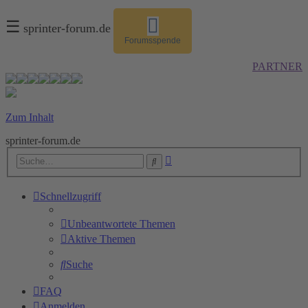
☰
sprinter-forum.de
Forumsspende
PARTNER
Zum Inhalt
sprinter-forum.de
Erweiterte
Suche
Suche
Schnellzugriff
Unbeantwortete Themen
Aktive Themen
Suche
FAQ
Anmelden