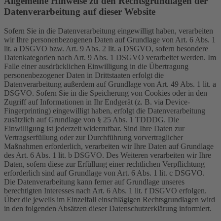
Allgemeine Hinweise zu den Rechtsgrundlagen der
Datenverarbeitung auf dieser Website
Sofern Sie in die Datenverarbeitung eingewilligt haben, verarbeiten
wir Ihre personenbezogenen Daten auf Grundlage von Art. 6 Abs. 1
lit. a DSGVO bzw. Art. 9 Abs. 2 lit. a DSGVO, sofern besondere
Datenkategorien nach Art. 9 Abs. 1 DSGVO verarbeitet werden. Im
Falle einer ausdrücklichen Einwilligung in die Übertragung
personenbezogener Daten in Drittstaaten erfolgt die
Datenverarbeitung außerdem auf Grundlage von Art. 49 Abs. 1 lit. a
DSGVO. Sofern Sie in die Speicherung von Cookies oder in den
Zugriff auf Informationen in Ihr Endgerät (z. B. via Device-
Fingerprinting) eingewilligt haben, erfolgt die Datenverarbeitung
zusätzlich auf Grundlage von § 25 Abs. 1 TDDDG. Die
Einwilligung ist jederzeit widerrufbar. Sind Ihre Daten zur
Vertragserfüllung oder zur Durchführung vorvertraglicher
Maßnahmen erforderlich, verarbeiten wir Ihre Daten auf Grundlage
des Art. 6 Abs. 1 lit. b DSGVO. Des Weiteren verarbeiten wir Ihre
Daten, sofern diese zur Erfüllung einer rechtlichen Verpflichtung
erforderlich sind auf Grundlage von Art. 6 Abs. 1 lit. c DSGVO.
Die Datenverarbeitung kann ferner auf Grundlage unseres
berechtigten Interesses nach Art. 6 Abs. 1 lit. f DSGVO erfolgen.
Über die jeweils im Einzelfall einschlägigen Rechtsgrundlagen wird
in den folgenden Absätzen dieser Datenschutzerklärung informiert.