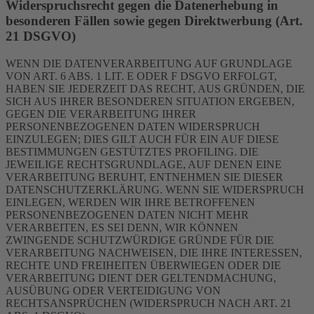
Widerspruchsrecht gegen die Datenerhebung in
besonderen Fällen sowie gegen Direktwerbung (Art.
21 DSGVO)
WENN DIE DATENVERARBEITUNG AUF GRUNDLAGE
VON ART. 6 ABS. 1 LIT. E ODER F DSGVO ERFOLGT,
HABEN SIE JEDERZEIT DAS RECHT, AUS GRÜNDEN, DIE
SICH AUS IHRER BESONDEREN SITUATION ERGEBEN,
GEGEN DIE VERARBEITUNG IHRER
PERSONENBEZOGENEN DATEN WIDERSPRUCH
EINZULEGEN; DIES GILT AUCH FÜR EIN AUF DIESE
BESTIMMUNGEN GESTÜTZTES PROFILING. DIE
JEWEILIGE RECHTSGRUNDLAGE, AUF DENEN EINE
VERARBEITUNG BERUHT, ENTNEHMEN SIE DIESER
DATENSCHUTZERKLÄRUNG. WENN SIE WIDERSPRUCH
EINLEGEN, WERDEN WIR IHRE BETROFFENEN
PERSONENBEZOGENEN DATEN NICHT MEHR
VERARBEITEN, ES SEI DENN, WIR KÖNNEN
ZWINGENDE SCHUTZWÜRDIGE GRÜNDE FÜR DIE
VERARBEITUNG NACHWEISEN, DIE IHRE INTERESSEN,
RECHTE UND FREIHEITEN ÜBERWIEGEN ODER DIE
VERARBEITUNG DIENT DER GELTENDMACHUNG,
AUSÜBUNG ODER VERTEIDIGUNG VON
RECHTSANSPRÜCHEN (WIDERSPRUCH NACH ART. 21