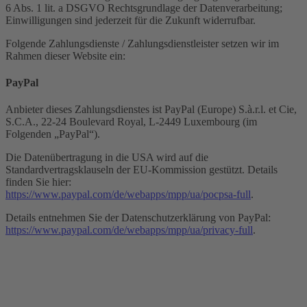
6 Abs. 1 lit. a DSGVO Rechtsgrundlage der Datenverarbeitung;
Einwilligungen sind jederzeit für die Zukunft widerrufbar.
Folgende Zahlungsdienste / Zahlungsdienstleister setzen wir im
Rahmen dieser Website ein:
PayPal
Anbieter dieses Zahlungsdienstes ist PayPal (Europe) S.à.r.l. et Cie,
S.C.A., 22-24 Boulevard Royal, L-2449 Luxembourg (im
Folgenden „PayPal“).
Die Datenübertragung in die USA wird auf die
Standardvertragsklauseln der EU-Kommission gestützt. Details
finden Sie hier:
https://www.paypal.com/de/webapps/mpp/ua/pocpsa-full
.
Details entnehmen Sie der Datenschutzerklärung von PayPal:
https://www.paypal.com/de/webapps/mpp/ua/privacy-full
.