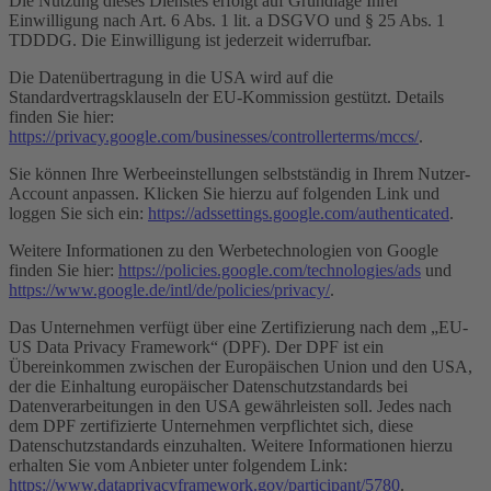
Die Nutzung dieses Dienstes erfolgt auf Grundlage Ihrer
Einwilligung nach Art. 6 Abs. 1 lit. a DSGVO und § 25 Abs. 1
TDDDG. Die Einwilligung ist jederzeit widerrufbar.
Die Datenübertragung in die USA wird auf die
Standardvertragsklauseln der EU-Kommission gestützt. Details
finden Sie hier:
https://privacy.google.com/businesses/controllerterms/mccs/
.
Sie können Ihre Werbeeinstellungen selbstständig in Ihrem Nutzer-
Account anpassen. Klicken Sie hierzu auf folgenden Link und
loggen Sie sich ein:
https://adssettings.google.com/authenticated
.
Weitere Informationen zu den Werbetechnologien von Google
finden Sie hier:
https://policies.google.com/technologies/ads
und
https://www.google.de/intl/de/policies/privacy/
.
Das Unternehmen verfügt über eine Zertifizierung nach dem „EU-
US Data Privacy Framework“ (DPF). Der DPF ist ein
Übereinkommen zwischen der Europäischen Union und den USA,
der die Einhaltung europäischer Datenschutzstandards bei
Datenverarbeitungen in den USA gewährleisten soll. Jedes nach
dem DPF zertifizierte Unternehmen verpflichtet sich, diese
Datenschutzstandards einzuhalten. Weitere Informationen hierzu
erhalten Sie vom Anbieter unter folgendem Link:
https://www.dataprivacyframework.gov/participant/5780
.