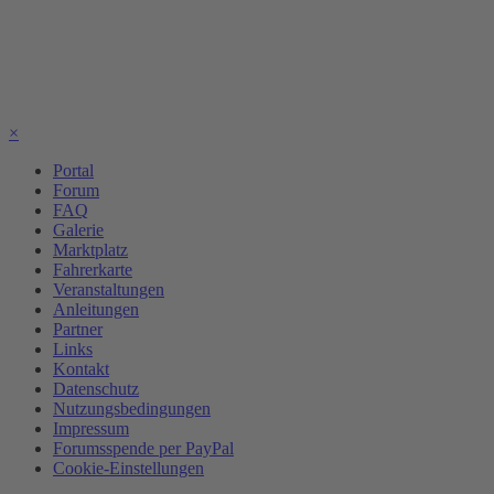
×
Portal
Forum
FAQ
Galerie
Marktplatz
Fahrerkarte
Veranstaltungen
Anleitungen
Partner
Links
Kontakt
Datenschutz
Nutzungsbedingungen
Impressum
Forumsspende per PayPal
Cookie-Einstellungen