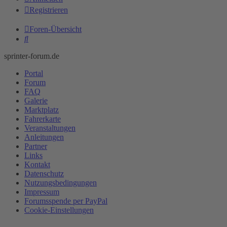
Registrieren
Foren-Übersicht
Suche
sprinter-forum.de
Portal
Forum
FAQ
Galerie
Marktplatz
Fahrerkarte
Veranstaltungen
Anleitungen
Partner
Links
Kontakt
Datenschutz
Nutzungsbedingungen
Impressum
Forumsspende per PayPal
Cookie-Einstellungen