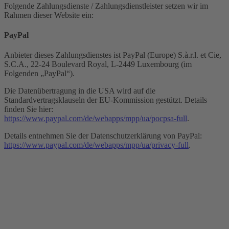
Folgende Zahlungsdienste / Zahlungsdienstleister setzen wir im
Rahmen dieser Website ein:
PayPal
Anbieter dieses Zahlungsdienstes ist PayPal (Europe) S.à.r.l. et Cie,
S.C.A., 22-24 Boulevard Royal, L-2449 Luxembourg (im
Folgenden „PayPal“).
Die Datenübertragung in die USA wird auf die
Standardvertragsklauseln der EU-Kommission gestützt. Details
finden Sie hier:
https://www.paypal.com/de/webapps/mpp/ua/pocpsa-full
.
Details entnehmen Sie der Datenschutzerklärung von PayPal:
https://www.paypal.com/de/webapps/mpp/ua/privacy-full
.