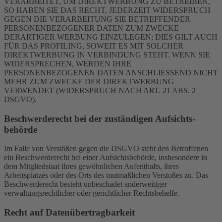
VERARBEITET, UM DIREKTWERBUNG ZU BETREIBEN,
SO HABEN SIE DAS RECHT, JEDERZEIT WIDERSPRUCH
GEGEN DIE VERARBEITUNG SIE BETREFFENDER
PERSONENBEZOGENER DATEN ZUM ZWECKE
DERARTIGER WERBUNG EINZULEGEN; DIES GILT AUCH
FÜR DAS PROFILING, SOWEIT ES MIT SOLCHER
DIREKTWERBUNG IN VERBINDUNG STEHT. WENN SIE
WIDERSPRECHEN, WERDEN IHRE
PERSONENBEZOGENEN DATEN ANSCHLIESSEND NICHT
MEHR ZUM ZWECKE DER DIREKTWERBUNG
VERWENDET (WIDERSPRUCH NACH ART. 21 ABS. 2
DSGVO).
Beschwerde­recht bei der zuständigen Aufsichts­
behörde
Im Falle von Verstößen gegen die DSGVO steht den Betroffenen
ein Beschwerderecht bei einer Aufsichtsbehörde, insbesondere in
dem Mitgliedstaat ihres gewöhnlichen Aufenthalts, ihres
Arbeitsplatzes oder des Orts des mutmaßlichen Verstoßes zu. Das
Beschwerderecht besteht unbeschadet anderweitiger
verwaltungsrechtlicher oder gerichtlicher Rechtsbehelfe.
Recht auf Daten­übertrag­barkeit