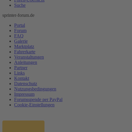
Suche
sprinter-forum.de
Portal
Forum
FAQ
Galerie
Marktplatz
Fahrerkarte
Veranstaltungen
Anleitungen
Partner
Links
Kontakt
Datenschutz
Nutzungsbedingungen
Impressum
Forumsspende per PayPal
Cookie-Einstellungen