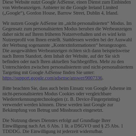
Diese Website nutzt Google AdSense, einen Dienst zum Einbinden
von Werbeanzeigen. Anbieter ist die Google Ireland Limited
(„Google“), Gordon House, Barrow Street, Dublin 4, Irland.
Wir nutzen Google AdSense im „nicht-personalisierten“ Modus. Im
Gegensatz zum personalisierten Modus beruhen die Werbeanzeigen
daher nicht auf Ihrem früheren Nutzerverhalten und es wird kein
Nutzerprofil von Ihnen erstellt. Stattdessen werden bei der Auswahl
der Werbung sogenannte „Kontextinformationen“ herangezogen.
Die ausgewählten Werbeanzeigen richten sich dann beispielsweise
nach Ihrem Standort, dem Inhalt der Website, auf der Sie sich
befinden oder nach Ihren aktuellen Suchbegriffen. Mehr zu den
Unterschieden zwischen personalisiertem und nicht-personalisiertem
Targeting mit Google AdSense finden Sie unter:
https://support.google.com/adsense/answer/9007336
.
Bitte beachten Sie, dass auch beim Einsatz von Google Adsense im
nicht-personalisierten Modus Cookies oder vergleichbare
Wiedererkennungstechnologien (z. B. Device-Fingerprinting)
verwendet werden können. Diese werden laut Google zur
Bekämpfung von Betrug und Missbrauch eingesetzt.
Die Nutzung dieses Dienstes erfolgt auf Grundlage Ihrer
Einwilligung nach Art. 6 Abs. 1 lit. a DSGVO und § 25 Abs. 1
TDDDG. Die Einwilligung ist jederzeit widerrufbar.