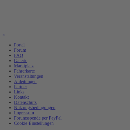
×
Portal
Forum
FAQ
Galerie
Marktplatz
Fahrerkarte
Veranstaltungen
Anleitungen
Partner
Links
Kontakt
Datenschutz
Nutzungsbedingungen
Impressum
Forumsspende per PayPal
Cookie-Einstellungen