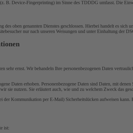
(z. B. Device-Fingerprinting) im Sinne des TDDDG umfasst. Die Einwill
 des oben genannten Dienstes geschlossen. Hierbei handelt es sich um
bsitebesucher nur nach unseren Weisungen und unter Einhaltung der D
ationen
ten sehr ernst. Wir behandeln Ihre personenbezogenen Daten vertrauli
ene Daten erhoben. Personenbezogene Daten sind Daten, mit denen Sie
wir sie nutzen. Sie erläutert auch, wie und zu welchem Zweck das gesc
bei der Kommunikation per E-Mail) Sicherheitslücken aufweisen kann. E
e ist: