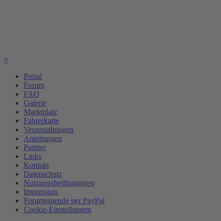
×
Portal
Forum
FAQ
Galerie
Marktplatz
Fahrerkarte
Veranstaltungen
Anleitungen
Partner
Links
Kontakt
Datenschutz
Nutzungsbedingungen
Impressum
Forumsspende per PayPal
Cookie-Einstellungen