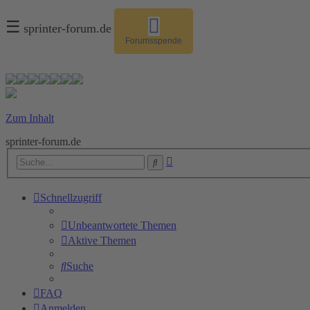
☰
sprinter-forum.de
Forumsspende
Zum Inhalt
sprinter-forum.de
Erweiterte
Suche
Suche
Schnellzugriff
Unbeantwortete Themen
Aktive Themen
Suche
FAQ
Anmelden