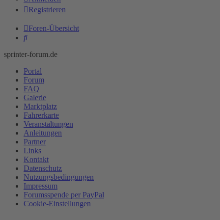
Registrieren
Foren-Übersicht
Suche
sprinter-forum.de
Portal
Forum
FAQ
Galerie
Marktplatz
Fahrerkarte
Veranstaltungen
Anleitungen
Partner
Links
Kontakt
Datenschutz
Nutzungsbedingungen
Impressum
Forumsspende per PayPal
Cookie-Einstellungen