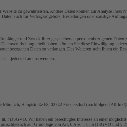
 der Website zu gewährleisten. Andere Daten können zur Analyse Ihres 
Daten auch für Vertragsangebote, Bestellungen oder sonstige Auftragsa
t, Empfänger und Zweck Ihrer gespeicherten personenbezogenen Daten z
Datenverarbeitung erteilt haben, können Sie diese Einwilligung jederz
sonenbezogenen Daten zu verlangen. Des Weiteren steht Ihnen ein Besc
sich jederzeit an uns wenden.
nnich, Hauptstraße 68, 02742 Friedersdorf (nachfolgend All-Inkl). 
lit. f DSGVO. Wir haben ein berechtigtes Interesse an einer möglichst 
ng ausschließlich auf Grundlage von Art. 6 Abs. 1 lit. a DSGVO und §