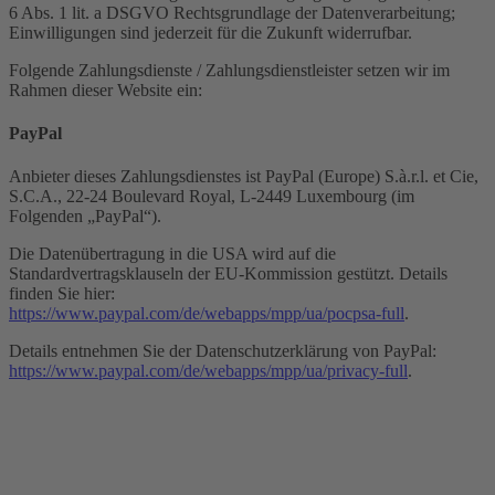
6 Abs. 1 lit. a DSGVO Rechtsgrundlage der Datenverarbeitung;
Einwilligungen sind jederzeit für die Zukunft widerrufbar.
Folgende Zahlungsdienste / Zahlungsdienstleister setzen wir im
Rahmen dieser Website ein:
PayPal
Anbieter dieses Zahlungsdienstes ist PayPal (Europe) S.à.r.l. et Cie,
S.C.A., 22-24 Boulevard Royal, L-2449 Luxembourg (im
Folgenden „PayPal“).
Die Datenübertragung in die USA wird auf die
Standardvertragsklauseln der EU-Kommission gestützt. Details
finden Sie hier:
https://www.paypal.com/de/webapps/mpp/ua/pocpsa-full
.
Details entnehmen Sie der Datenschutzerklärung von PayPal:
https://www.paypal.com/de/webapps/mpp/ua/privacy-full
.