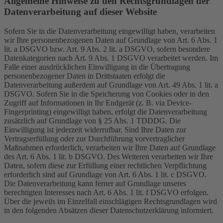
Allgemeine Hinweise zu den Rechtsgrundlagen der
Datenverarbeitung auf dieser Website
Sofern Sie in die Datenverarbeitung eingewilligt haben, verarbeiten
wir Ihre personenbezogenen Daten auf Grundlage von Art. 6 Abs. 1
lit. a DSGVO bzw. Art. 9 Abs. 2 lit. a DSGVO, sofern besondere
Datenkategorien nach Art. 9 Abs. 1 DSGVO verarbeitet werden. Im
Falle einer ausdrücklichen Einwilligung in die Übertragung
personenbezogener Daten in Drittstaaten erfolgt die
Datenverarbeitung außerdem auf Grundlage von Art. 49 Abs. 1 lit. a
DSGVO. Sofern Sie in die Speicherung von Cookies oder in den
Zugriff auf Informationen in Ihr Endgerät (z. B. via Device-
Fingerprinting) eingewilligt haben, erfolgt die Datenverarbeitung
zusätzlich auf Grundlage von § 25 Abs. 1 TDDDG. Die
Einwilligung ist jederzeit widerrufbar. Sind Ihre Daten zur
Vertragserfüllung oder zur Durchführung vorvertraglicher
Maßnahmen erforderlich, verarbeiten wir Ihre Daten auf Grundlage
des Art. 6 Abs. 1 lit. b DSGVO. Des Weiteren verarbeiten wir Ihre
Daten, sofern diese zur Erfüllung einer rechtlichen Verpflichtung
erforderlich sind auf Grundlage von Art. 6 Abs. 1 lit. c DSGVO.
Die Datenverarbeitung kann ferner auf Grundlage unseres
berechtigten Interesses nach Art. 6 Abs. 1 lit. f DSGVO erfolgen.
Über die jeweils im Einzelfall einschlägigen Rechtsgrundlagen wird
in den folgenden Absätzen dieser Datenschutzerklärung informiert.