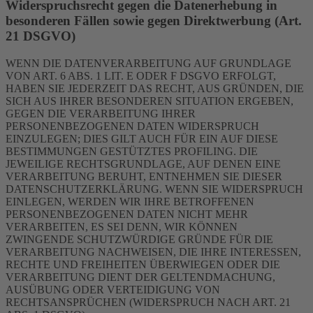
Widerspruchsrecht gegen die Datenerhebung in
besonderen Fällen sowie gegen Direktwerbung (Art.
21 DSGVO)
WENN DIE DATENVERARBEITUNG AUF GRUNDLAGE
VON ART. 6 ABS. 1 LIT. E ODER F DSGVO ERFOLGT,
HABEN SIE JEDERZEIT DAS RECHT, AUS GRÜNDEN, DIE
SICH AUS IHRER BESONDEREN SITUATION ERGEBEN,
GEGEN DIE VERARBEITUNG IHRER
PERSONENBEZOGENEN DATEN WIDERSPRUCH
EINZULEGEN; DIES GILT AUCH FÜR EIN AUF DIESE
BESTIMMUNGEN GESTÜTZTES PROFILING. DIE
JEWEILIGE RECHTSGRUNDLAGE, AUF DENEN EINE
VERARBEITUNG BERUHT, ENTNEHMEN SIE DIESER
DATENSCHUTZERKLÄRUNG. WENN SIE WIDERSPRUCH
EINLEGEN, WERDEN WIR IHRE BETROFFENEN
PERSONENBEZOGENEN DATEN NICHT MEHR
VERARBEITEN, ES SEI DENN, WIR KÖNNEN
ZWINGENDE SCHUTZWÜRDIGE GRÜNDE FÜR DIE
VERARBEITUNG NACHWEISEN, DIE IHRE INTERESSEN,
RECHTE UND FREIHEITEN ÜBERWIEGEN ODER DIE
VERARBEITUNG DIENT DER GELTENDMACHUNG,
AUSÜBUNG ODER VERTEIDIGUNG VON
RECHTSANSPRÜCHEN (WIDERSPRUCH NACH ART. 21