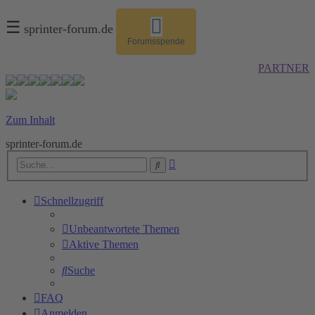
☰
sprinter-forum.de
Forumsspende
PARTNER
Zum Inhalt
sprinter-forum.de
Erweiterte
Suche
Suche
Schnellzugriff
Unbeantwortete Themen
Aktive Themen
Suche
FAQ
Anmelden