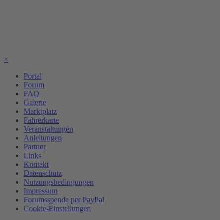
×
Portal
Forum
FAQ
Galerie
Marktplatz
Fahrerkarte
Veranstaltungen
Anleitungen
Partner
Links
Kontakt
Datenschutz
Nutzungsbedingungen
Impressum
Forumsspende per PayPal
Cookie-Einstellungen