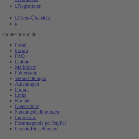
Registrieren
Foren-Übersicht
Suche
sprinter-forum.de
Portal
Forum
FAQ
Galerie
Marktplatz
Fahrerkarte
Veranstaltungen
Anleitungen
Partner
Links
Kontakt
Datenschutz
Nutzungsbedingungen
Impressum
Forumsspende per PayPal
Cookie-Einstellungen