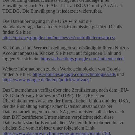
Die Nutzung dieses Dienstes erfolgt auf Grundlage Ihrer
Einwilligung nach Art. 6 Abs. 1 lit. a DSGVO und § 25 Abs. 1
TDDDG. Die Einwilligung ist jederzeit widerrufbar.
Die Datenübertragung in die USA wird auf die
Standardvertragsklauseln der EU-Kommission gestützt. Details
finden Sie hier:
https://privacy.google.com/businesses/controllerterms/mccs/
.
Sie können Ihre Werbeeinstellungen selbstständig in Ihrem Nutzer-
Account anpassen. Klicken Sie hierzu auf folgenden Link und
loggen Sie sich ein:
https://adssettings.google.com/authenticated
.
Weitere Informationen zu den Werbetechnologien von Google
finden Sie hier:
https://policies.google.com/technologies/ads
und
https://www.google.de/intl/de/policies/privacy/
.
Das Unternehmen verfügt über eine Zertifizierung nach dem „EU-
US Data Privacy Framework“ (DPF). Der DPF ist ein
Übereinkommen zwischen der Europäischen Union und den USA,
der die Einhaltung europäischer Datenschutzstandards bei
Datenverarbeitungen in den USA gewährleisten soll. Jedes nach
dem DPF zertifizierte Unternehmen verpflichtet sich, diese
Datenschutzstandards einzuhalten. Weitere Informationen hierzu
erhalten Sie vom Anbieter unter folgendem Link:
https://www.dataprivacyframework.gov/participant/5780
.