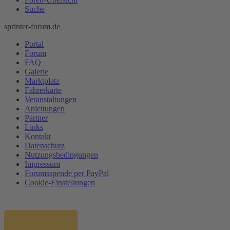
Suche
sprinter-forum.de
Portal
Forum
FAQ
Galerie
Marktplatz
Fahrerkarte
Veranstaltungen
Anleitungen
Partner
Links
Kontakt
Datenschutz
Nutzungsbedingungen
Impressum
Forumsspende per PayPal
Cookie-Einstellungen