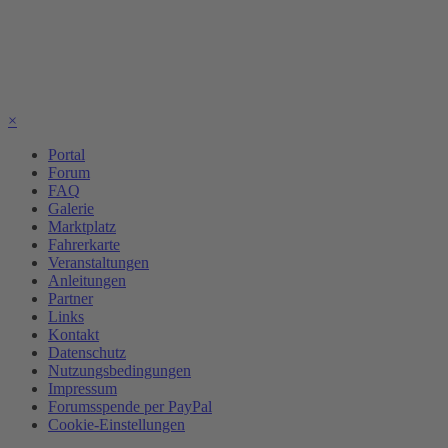
×
Portal
Forum
FAQ
Galerie
Marktplatz
Fahrerkarte
Veranstaltungen
Anleitungen
Partner
Links
Kontakt
Datenschutz
Nutzungsbedingungen
Impressum
Forumsspende per PayPal
Cookie-Einstellungen