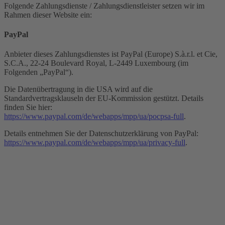
Folgende Zahlungsdienste / Zahlungsdienstleister setzen wir im
Rahmen dieser Website ein:
PayPal
Anbieter dieses Zahlungsdienstes ist PayPal (Europe) S.à.r.l. et Cie,
S.C.A., 22-24 Boulevard Royal, L-2449 Luxembourg (im
Folgenden „PayPal“).
Die Datenübertragung in die USA wird auf die
Standardvertragsklauseln der EU-Kommission gestützt. Details
finden Sie hier:
https://www.paypal.com/de/webapps/mpp/ua/pocpsa-full
.
Details entnehmen Sie der Datenschutzerklärung von PayPal:
https://www.paypal.com/de/webapps/mpp/ua/privacy-full
.