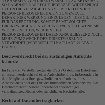
VERARBEITET, UM DIREKTWERBUNG ZU BETREIBEN,
SO HABEN SIE DAS RECHT, JEDERZEIT WIDERSPRUCH
GEGEN DIE VERARBEITUNG SIE BETREFFENDER
PERSONENBEZOGENER DATEN ZUM ZWECKE
DERARTIGER WERBUNG EINZULEGEN; DIES GILT AUCH
FÜR DAS PROFILING, SOWEIT ES MIT SOLCHER
DIREKTWERBUNG IN VERBINDUNG STEHT. WENN SIE
WIDERSPRECHEN, WERDEN IHRE
PERSONENBEZOGENEN DATEN ANSCHLIESSEND NICHT
MEHR ZUM ZWECKE DER DIREKTWERBUNG
VERWENDET (WIDERSPRUCH NACH ART. 21 ABS. 2
DSGVO).
Beschwerde­recht bei der zuständigen Aufsichts­
behörde
Im Falle von Verstößen gegen die DSGVO steht den Betroffenen
ein Beschwerderecht bei einer Aufsichtsbehörde, insbesondere in
dem Mitgliedstaat ihres gewöhnlichen Aufenthalts, ihres
Arbeitsplatzes oder des Orts des mutmaßlichen Verstoßes zu. Das
Beschwerderecht besteht unbeschadet anderweitiger
verwaltungsrechtlicher oder gerichtlicher Rechtsbehelfe.
Recht auf Daten­übertrag­barkeit