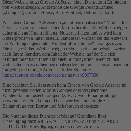
Diese Website nutzt Google AdSense, einen Dienst zum Einbinden
von Werbeanzeigen. Anbieter ist die Google Ireland Limited
(„Google“), Gordon House, Barrow Street, Dublin 4, Irland.
Wir nutzen Google AdSense im „nicht-personalisierten“ Modus. Im
Gegensatz zum personalisierten Modus beruhen die Werbeanzeigen
daher nicht auf Ihrem früheren Nutzerverhalten und es wird kein
Nutzerprofil von Ihnen erstellt. Stattdessen werden bei der Auswahl
der Werbung sogenannte „Kontextinformationen“ herangezogen.
Die ausgewählten Werbeanzeigen richten sich dann beispielsweise
nach Ihrem Standort, dem Inhalt der Website, auf der Sie sich
befinden oder nach Ihren aktuellen Suchbegriffen. Mehr zu den
Unterschieden zwischen personalisiertem und nicht-personalisiertem
Targeting mit Google AdSense finden Sie unter:
https://support.google.com/adsense/answer/9007336
.
Bitte beachten Sie, dass auch beim Einsatz von Google Adsense im
nicht-personalisierten Modus Cookies oder vergleichbare
Wiedererkennungstechnologien (z. B. Device-Fingerprinting)
verwendet werden können. Diese werden laut Google zur
Bekämpfung von Betrug und Missbrauch eingesetzt.
Die Nutzung dieses Dienstes erfolgt auf Grundlage Ihrer
Einwilligung nach Art. 6 Abs. 1 lit. a DSGVO und § 25 Abs. 1
TDDDG. Die Einwilligung ist jederzeit widerrufbar.