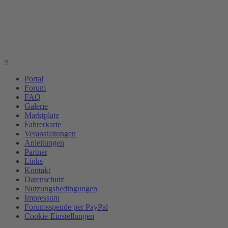
×
Portal
Forum
FAQ
Galerie
Marktplatz
Fahrerkarte
Veranstaltungen
Anleitungen
Partner
Links
Kontakt
Datenschutz
Nutzungsbedingungen
Impressum
Forumsspende per PayPal
Cookie-Einstellungen