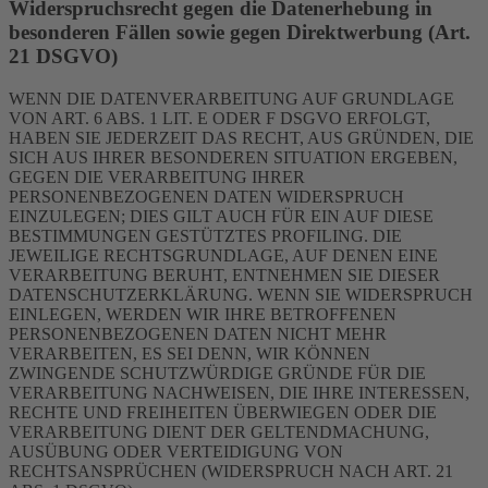
Widerspruchsrecht gegen die Datenerhebung in
besonderen Fällen sowie gegen Direktwerbung (Art.
21 DSGVO)
WENN DIE DATENVERARBEITUNG AUF GRUNDLAGE
VON ART. 6 ABS. 1 LIT. E ODER F DSGVO ERFOLGT,
HABEN SIE JEDERZEIT DAS RECHT, AUS GRÜNDEN, DIE
SICH AUS IHRER BESONDEREN SITUATION ERGEBEN,
GEGEN DIE VERARBEITUNG IHRER
PERSONENBEZOGENEN DATEN WIDERSPRUCH
EINZULEGEN; DIES GILT AUCH FÜR EIN AUF DIESE
BESTIMMUNGEN GESTÜTZTES PROFILING. DIE
JEWEILIGE RECHTSGRUNDLAGE, AUF DENEN EINE
VERARBEITUNG BERUHT, ENTNEHMEN SIE DIESER
DATENSCHUTZERKLÄRUNG. WENN SIE WIDERSPRUCH
EINLEGEN, WERDEN WIR IHRE BETROFFENEN
PERSONENBEZOGENEN DATEN NICHT MEHR
VERARBEITEN, ES SEI DENN, WIR KÖNNEN
ZWINGENDE SCHUTZWÜRDIGE GRÜNDE FÜR DIE
VERARBEITUNG NACHWEISEN, DIE IHRE INTERESSEN,
RECHTE UND FREIHEITEN ÜBERWIEGEN ODER DIE
VERARBEITUNG DIENT DER GELTENDMACHUNG,
AUSÜBUNG ODER VERTEIDIGUNG VON
RECHTSANSPRÜCHEN (WIDERSPRUCH NACH ART. 21