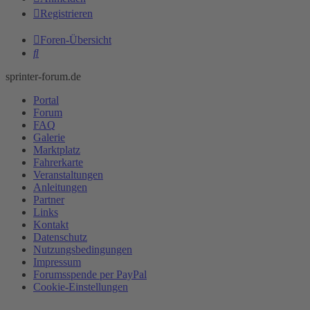
Registrieren
Foren-Übersicht
Suche
sprinter-forum.de
Portal
Forum
FAQ
Galerie
Marktplatz
Fahrerkarte
Veranstaltungen
Anleitungen
Partner
Links
Kontakt
Datenschutz
Nutzungsbedingungen
Impressum
Forumsspende per PayPal
Cookie-Einstellungen