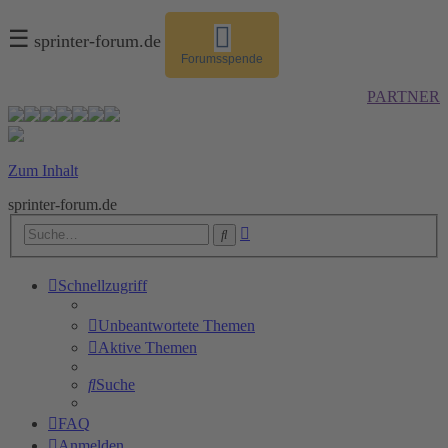
☰
sprinter-forum.de
Forumsspende
PARTNER
Zum Inhalt
sprinter-forum.de
Erweiterte
Suche
Suche
Schnellzugriff
Unbeantwortete Themen
Aktive Themen
Suche
FAQ
Anmelden