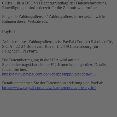
6 Abs. 1 lit. a DSGVO Rechtsgrundlage der Datenverarbeitung;
Einwilligungen sind jederzeit für die Zukunft widerrufbar.
Folgende Zahlungsdienste / Zahlungsdienstleister setzen wir im
Rahmen dieser Website ein:
PayPal
Anbieter dieses Zahlungsdienstes ist PayPal (Europe) S.à.r.l. et Cie,
S.C.A., 22-24 Boulevard Royal, L-2449 Luxembourg (im
Folgenden „PayPal“).
Die Datenübertragung in die USA wird auf die
Standardvertragsklauseln der EU-Kommission gestützt. Details
finden Sie hier:
https://www.paypal.com/de/webapps/mpp/ua/pocpsa-full
.
Details entnehmen Sie der Datenschutzerklärung von PayPal:
https://www.paypal.com/de/webapps/mpp/ua/privacy-full
.