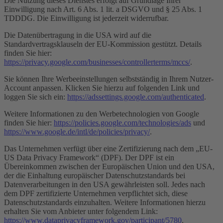
Die Nutzung dieses Dienstes erfolgt auf Grundlage Ihrer
Einwilligung nach Art. 6 Abs. 1 lit. a DSGVO und § 25 Abs. 1
TDDDG. Die Einwilligung ist jederzeit widerrufbar.
Die Datenübertragung in die USA wird auf die
Standardvertragsklauseln der EU-Kommission gestützt. Details
finden Sie hier:
https://privacy.google.com/businesses/controllerterms/mccs/
.
Sie können Ihre Werbeeinstellungen selbstständig in Ihrem Nutzer-
Account anpassen. Klicken Sie hierzu auf folgenden Link und
loggen Sie sich ein:
https://adssettings.google.com/authenticated
.
Weitere Informationen zu den Werbetechnologien von Google
finden Sie hier:
https://policies.google.com/technologies/ads
und
https://www.google.de/intl/de/policies/privacy/
.
Das Unternehmen verfügt über eine Zertifizierung nach dem „EU-
US Data Privacy Framework“ (DPF). Der DPF ist ein
Übereinkommen zwischen der Europäischen Union und den USA,
der die Einhaltung europäischer Datenschutzstandards bei
Datenverarbeitungen in den USA gewährleisten soll. Jedes nach
dem DPF zertifizierte Unternehmen verpflichtet sich, diese
Datenschutzstandards einzuhalten. Weitere Informationen hierzu
erhalten Sie vom Anbieter unter folgendem Link:
https://www.dataprivacyframework.gov/participant/5780
.