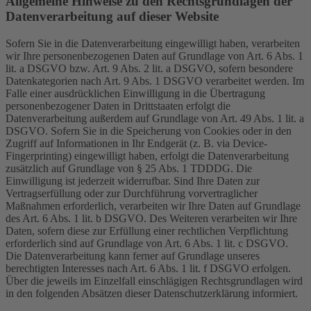
Allgemeine Hinweise zu den Rechtsgrundlagen der
Datenverarbeitung auf dieser Website
Sofern Sie in die Datenverarbeitung eingewilligt haben, verarbeiten
wir Ihre personenbezogenen Daten auf Grundlage von Art. 6 Abs. 1
lit. a DSGVO bzw. Art. 9 Abs. 2 lit. a DSGVO, sofern besondere
Datenkategorien nach Art. 9 Abs. 1 DSGVO verarbeitet werden. Im
Falle einer ausdrücklichen Einwilligung in die Übertragung
personenbezogener Daten in Drittstaaten erfolgt die
Datenverarbeitung außerdem auf Grundlage von Art. 49 Abs. 1 lit. a
DSGVO. Sofern Sie in die Speicherung von Cookies oder in den
Zugriff auf Informationen in Ihr Endgerät (z. B. via Device-
Fingerprinting) eingewilligt haben, erfolgt die Datenverarbeitung
zusätzlich auf Grundlage von § 25 Abs. 1 TDDDG. Die
Einwilligung ist jederzeit widerrufbar. Sind Ihre Daten zur
Vertragserfüllung oder zur Durchführung vorvertraglicher
Maßnahmen erforderlich, verarbeiten wir Ihre Daten auf Grundlage
des Art. 6 Abs. 1 lit. b DSGVO. Des Weiteren verarbeiten wir Ihre
Daten, sofern diese zur Erfüllung einer rechtlichen Verpflichtung
erforderlich sind auf Grundlage von Art. 6 Abs. 1 lit. c DSGVO.
Die Datenverarbeitung kann ferner auf Grundlage unseres
berechtigten Interesses nach Art. 6 Abs. 1 lit. f DSGVO erfolgen.
Über die jeweils im Einzelfall einschlägigen Rechtsgrundlagen wird
in den folgenden Absätzen dieser Datenschutzerklärung informiert.