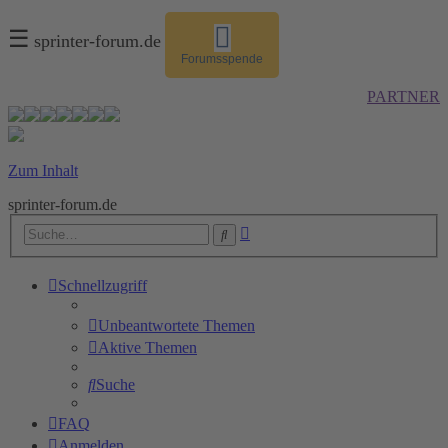
☰
sprinter-forum.de
Forumsspende
PARTNER
Zum Inhalt
sprinter-forum.de
Erweiterte
Suche
Suche
Schnellzugriff
Unbeantwortete Themen
Aktive Themen
Suche
FAQ
Anmelden