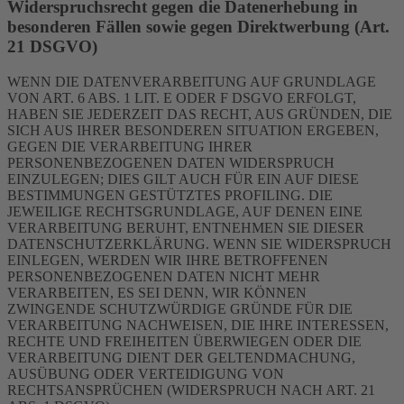
Widerspruchsrecht gegen die Datenerhebung in
besonderen Fällen sowie gegen Direktwerbung (Art.
21 DSGVO)
WENN DIE DATENVERARBEITUNG AUF GRUNDLAGE
VON ART. 6 ABS. 1 LIT. E ODER F DSGVO ERFOLGT,
HABEN SIE JEDERZEIT DAS RECHT, AUS GRÜNDEN, DIE
SICH AUS IHRER BESONDEREN SITUATION ERGEBEN,
GEGEN DIE VERARBEITUNG IHRER
PERSONENBEZOGENEN DATEN WIDERSPRUCH
EINZULEGEN; DIES GILT AUCH FÜR EIN AUF DIESE
BESTIMMUNGEN GESTÜTZTES PROFILING. DIE
JEWEILIGE RECHTSGRUNDLAGE, AUF DENEN EINE
VERARBEITUNG BERUHT, ENTNEHMEN SIE DIESER
DATENSCHUTZERKLÄRUNG. WENN SIE WIDERSPRUCH
EINLEGEN, WERDEN WIR IHRE BETROFFENEN
PERSONENBEZOGENEN DATEN NICHT MEHR
VERARBEITEN, ES SEI DENN, WIR KÖNNEN
ZWINGENDE SCHUTZWÜRDIGE GRÜNDE FÜR DIE
VERARBEITUNG NACHWEISEN, DIE IHRE INTERESSEN,
RECHTE UND FREIHEITEN ÜBERWIEGEN ODER DIE
VERARBEITUNG DIENT DER GELTENDMACHUNG,
AUSÜBUNG ODER VERTEIDIGUNG VON
RECHTSANSPRÜCHEN (WIDERSPRUCH NACH ART. 21