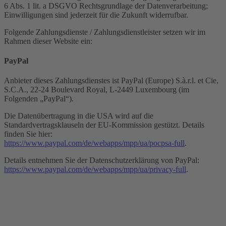
6 Abs. 1 lit. a DSGVO Rechtsgrundlage der Datenverarbeitung;
Einwilligungen sind jederzeit für die Zukunft widerrufbar.
Folgende Zahlungsdienste / Zahlungsdienstleister setzen wir im
Rahmen dieser Website ein:
PayPal
Anbieter dieses Zahlungsdienstes ist PayPal (Europe) S.à.r.l. et Cie,
S.C.A., 22-24 Boulevard Royal, L-2449 Luxembourg (im
Folgenden „PayPal“).
Die Datenübertragung in die USA wird auf die
Standardvertragsklauseln der EU-Kommission gestützt. Details
finden Sie hier:
https://www.paypal.com/de/webapps/mpp/ua/pocpsa-full
.
Details entnehmen Sie der Datenschutzerklärung von PayPal:
https://www.paypal.com/de/webapps/mpp/ua/privacy-full
.