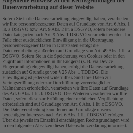
Allgemeine Hinweise zu den Rechtsgrundlagen der
Datenverarbeitung auf dieser Website
Sofern Sie in die Datenverarbeitung eingewilligt haben, verarbeiten
wir Ihre personenbezogenen Daten auf Grundlage von Art. 6 Abs. 1
lit. a DSGVO bzw. Art. 9 Abs. 2 lit. a DSGVO, sofern besondere
Datenkategorien nach Art. 9 Abs. 1 DSGVO verarbeitet werden. Im
Falle einer ausdrücklichen Einwilligung in die Übertragung
personenbezogener Daten in Drittstaaten erfolgt die
Datenverarbeitung außerdem auf Grundlage von Art. 49 Abs. 1 lit. a
DSGVO. Sofern Sie in die Speicherung von Cookies oder in den
Zugriff auf Informationen in Ihr Endgerät (z. B. via Device-
Fingerprinting) eingewilligt haben, erfolgt die Datenverarbeitung
zusätzlich auf Grundlage von § 25 Abs. 1 TDDDG. Die
Einwilligung ist jederzeit widerrufbar. Sind Ihre Daten zur
Vertragserfüllung oder zur Durchführung vorvertraglicher
Maßnahmen erforderlich, verarbeiten wir Ihre Daten auf Grundlage
des Art. 6 Abs. 1 lit. b DSGVO. Des Weiteren verarbeiten wir Ihre
Daten, sofern diese zur Erfüllung einer rechtlichen Verpflichtung
erforderlich sind auf Grundlage von Art. 6 Abs. 1 lit. c DSGVO.
Die Datenverarbeitung kann ferner auf Grundlage unseres
berechtigten Interesses nach Art. 6 Abs. 1 lit. f DSGVO erfolgen.
Über die jeweils im Einzelfall einschlägigen Rechtsgrundlagen wird
in den folgenden Absätzen dieser Datenschutzerklärung informiert.