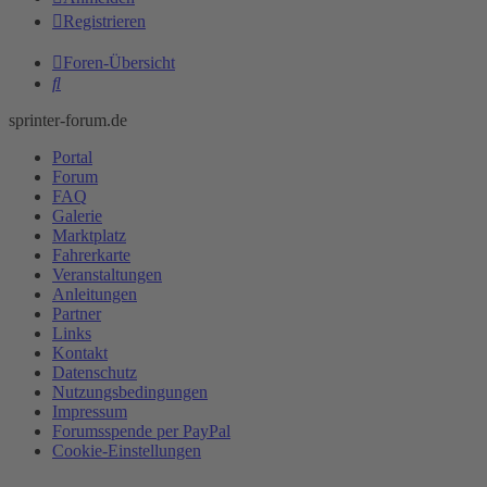
Registrieren
Foren-Übersicht
Suche
sprinter-forum.de
Portal
Forum
FAQ
Galerie
Marktplatz
Fahrerkarte
Veranstaltungen
Anleitungen
Partner
Links
Kontakt
Datenschutz
Nutzungsbedingungen
Impressum
Forumsspende per PayPal
Cookie-Einstellungen