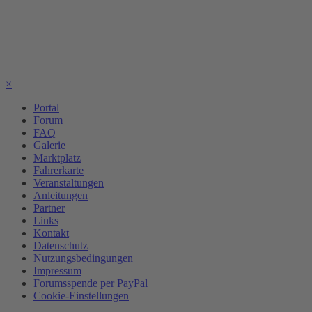
×
Portal
Forum
FAQ
Galerie
Marktplatz
Fahrerkarte
Veranstaltungen
Anleitungen
Partner
Links
Kontakt
Datenschutz
Nutzungsbedingungen
Impressum
Forumsspende per PayPal
Cookie-Einstellungen