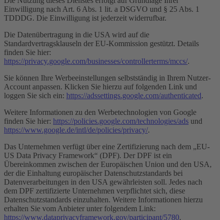
Die Nutzung dieses Dienstes erfolgt auf Grundlage Ihrer
Einwilligung nach Art. 6 Abs. 1 lit. a DSGVO und § 25 Abs. 1
TDDDG. Die Einwilligung ist jederzeit widerrufbar.
Die Datenübertragung in die USA wird auf die
Standardvertragsklauseln der EU-Kommission gestützt. Details
finden Sie hier:
https://privacy.google.com/businesses/controllerterms/mccs/
.
Sie können Ihre Werbeeinstellungen selbstständig in Ihrem Nutzer-
Account anpassen. Klicken Sie hierzu auf folgenden Link und
loggen Sie sich ein:
https://adssettings.google.com/authenticated
.
Weitere Informationen zu den Werbetechnologien von Google
finden Sie hier:
https://policies.google.com/technologies/ads
und
https://www.google.de/intl/de/policies/privacy/
.
Das Unternehmen verfügt über eine Zertifizierung nach dem „EU-
US Data Privacy Framework“ (DPF). Der DPF ist ein
Übereinkommen zwischen der Europäischen Union und den USA,
der die Einhaltung europäischer Datenschutzstandards bei
Datenverarbeitungen in den USA gewährleisten soll. Jedes nach
dem DPF zertifizierte Unternehmen verpflichtet sich, diese
Datenschutzstandards einzuhalten. Weitere Informationen hierzu
erhalten Sie vom Anbieter unter folgendem Link:
https://www.dataprivacyframework.gov/participant/5780
.