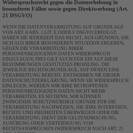
Widerspruchsrecht gegen die Datenerhebung in
besonderen Fällen sowie gegen Direktwerbung (Art.
21 DSGVO)
WENN DIE DATENVERARBEITUNG AUF GRUNDLAGE
VON ART. 6 ABS. 1 LIT. E ODER F DSGVO ERFOLGT,
HABEN SIE JEDERZEIT DAS RECHT, AUS GRÜNDEN, DIE
SICH AUS IHRER BESONDEREN SITUATION ERGEBEN,
GEGEN DIE VERARBEITUNG IHRER
PERSONENBEZOGENEN DATEN WIDERSPRUCH
EINZULEGEN; DIES GILT AUCH FÜR EIN AUF DIESE
BESTIMMUNGEN GESTÜTZTES PROFILING. DIE
JEWEILIGE RECHTSGRUNDLAGE, AUF DENEN EINE
VERARBEITUNG BERUHT, ENTNEHMEN SIE DIESER
DATENSCHUTZERKLÄRUNG. WENN SIE WIDERSPRUCH
EINLEGEN, WERDEN WIR IHRE BETROFFENEN
PERSONENBEZOGENEN DATEN NICHT MEHR
VERARBEITEN, ES SEI DENN, WIR KÖNNEN
ZWINGENDE SCHUTZWÜRDIGE GRÜNDE FÜR DIE
VERARBEITUNG NACHWEISEN, DIE IHRE INTERESSEN,
RECHTE UND FREIHEITEN ÜBERWIEGEN ODER DIE
VERARBEITUNG DIENT DER GELTENDMACHUNG,
AUSÜBUNG ODER VERTEIDIGUNG VON
RECHTSANSPRÜCHEN (WIDERSPRUCH NACH ART. 21