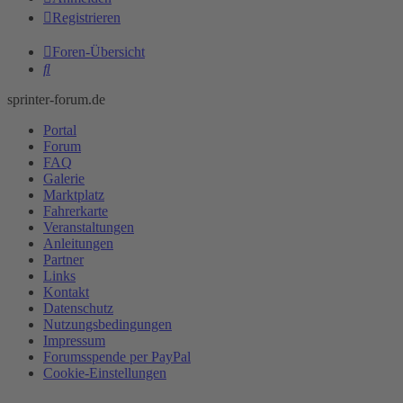
Registrieren
Foren-Übersicht
Suche
sprinter-forum.de
Portal
Forum
FAQ
Galerie
Marktplatz
Fahrerkarte
Veranstaltungen
Anleitungen
Partner
Links
Kontakt
Datenschutz
Nutzungsbedingungen
Impressum
Forumsspende per PayPal
Cookie-Einstellungen