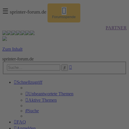
☰
sprinter-forum.de
Forumsspende
PARTNER
Zum Inhalt
sprinter-forum.de
Erweiterte
Suche
Suche
Schnellzugriff
Unbeantwortete Themen
Aktive Themen
Suche
FAQ
Anmelden