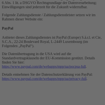
6 Abs. 1 lit. a DSGVO Rechtsgrundlage der Datenverarbeitung;
Einwilligungen sind jederzeit für die Zukunft widerrufbar.
Folgende Zahlungsdienste / Zahlungsdienstleister setzen wir im
Rahmen dieser Website ein:
PayPal
Anbieter dieses Zahlungsdienstes ist PayPal (Europe) S.à.r.l. et Cie,
S.C.A., 22-24 Boulevard Royal, L-2449 Luxembourg (im
Folgenden „PayPal“).
Die Datenübertragung in die USA wird auf die
Standardvertragsklauseln der EU-Kommission gestützt. Details
finden Sie hier:
https://www.paypal.com/de/webapps/mpp/ua/pocpsa-full
.
Details entnehmen Sie der Datenschutzerklärung von PayPal:
https://www.paypal.com/de/webapps/mpp/ua/privacy-full
.