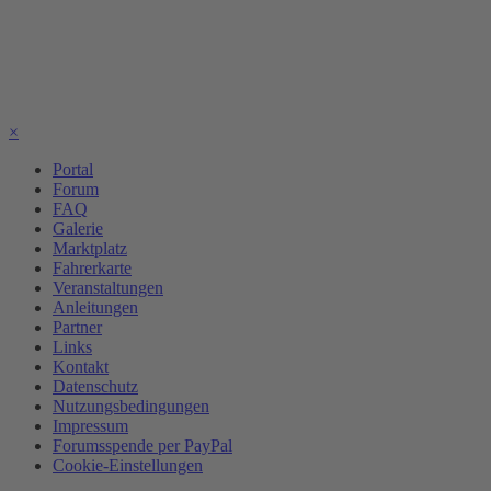
×
Portal
Forum
FAQ
Galerie
Marktplatz
Fahrerkarte
Veranstaltungen
Anleitungen
Partner
Links
Kontakt
Datenschutz
Nutzungsbedingungen
Impressum
Forumsspende per PayPal
Cookie-Einstellungen