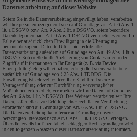
Allgemeine Hinweise zu den Rechtsgrundlagen der
Datenverarbeitung auf dieser Website
Sofern Sie in die Datenverarbeitung eingewilligt haben, verarbeiten
wir Ihre personenbezogenen Daten auf Grundlage von Art. 6 Abs. 1
lit. a DSGVO bzw. Art. 9 Abs. 2 lit. a DSGVO, sofern besondere
Datenkategorien nach Art. 9 Abs. 1 DSGVO verarbeitet werden. Im
Falle einer ausdrücklichen Einwilligung in die Übertragung
personenbezogener Daten in Drittstaaten erfolgt die
Datenverarbeitung außerdem auf Grundlage von Art. 49 Abs. 1 lit. a
DSGVO. Sofern Sie in die Speicherung von Cookies oder in den
Zugriff auf Informationen in Ihr Endgerät (z. B. via Device-
Fingerprinting) eingewilligt haben, erfolgt die Datenverarbeitung
zusätzlich auf Grundlage von § 25 Abs. 1 TDDDG. Die
Einwilligung ist jederzeit widerrufbar. Sind Ihre Daten zur
Vertragserfüllung oder zur Durchführung vorvertraglicher
Maßnahmen erforderlich, verarbeiten wir Ihre Daten auf Grundlage
des Art. 6 Abs. 1 lit. b DSGVO. Des Weiteren verarbeiten wir Ihre
Daten, sofern diese zur Erfüllung einer rechtlichen Verpflichtung
erforderlich sind auf Grundlage von Art. 6 Abs. 1 lit. c DSGVO.
Die Datenverarbeitung kann ferner auf Grundlage unseres
berechtigten Interesses nach Art. 6 Abs. 1 lit. f DSGVO erfolgen.
Über die jeweils im Einzelfall einschlägigen Rechtsgrundlagen wird
in den folgenden Absätzen dieser Datenschutzerklärung informiert.