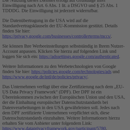
Die Nutzung dieses Dienstes erfolgt auf Grundlage Ihrer
Einwilligung nach Art. 6 Abs. 1 lit. a DSGVO und § 25 Abs. 1
TDDDG. Die Einwilligung ist jederzeit widerrufbar.
Die Datenübertragung in die USA wird auf die
Standardvertragsklauseln der EU-Kommission gestützt. Details
finden Sie hier:
https://privacy.google.com/businesses/controllerterms/mccs/
.
Sie können Ihre Werbeeinstellungen selbstständig in Ihrem Nutzer-
Account anpassen. Klicken Sie hierzu auf folgenden Link und
loggen Sie sich ein:
https://adssettings.google.com/authenticated
.
Weitere Informationen zu den Werbetechnologien von Google
finden Sie hier:
https://policies.google.com/technologies/ads
und
https://www.google.de/intl/de/policies/privacy/
.
Das Unternehmen verfügt über eine Zertifizierung nach dem „EU-
US Data Privacy Framework“ (DPF). Der DPF ist ein
Übereinkommen zwischen der Europäischen Union und den USA,
der die Einhaltung europäischer Datenschutzstandards bei
Datenverarbeitungen in den USA gewährleisten soll. Jedes nach
dem DPF zertifizierte Unternehmen verpflichtet sich, diese
Datenschutzstandards einzuhalten. Weitere Informationen hierzu
erhalten Sie vom Anbieter unter folgendem Link:
https://www.dataprivacyframework.gov/participant/5780
.