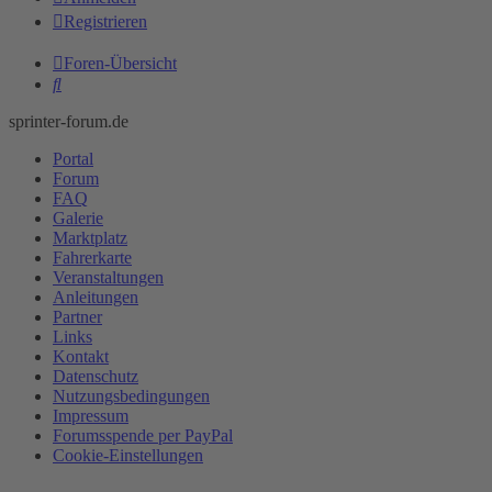
Registrieren
Foren-Übersicht
Suche
sprinter-forum.de
Portal
Forum
FAQ
Galerie
Marktplatz
Fahrerkarte
Veranstaltungen
Anleitungen
Partner
Links
Kontakt
Datenschutz
Nutzungsbedingungen
Impressum
Forumsspende per PayPal
Cookie-Einstellungen