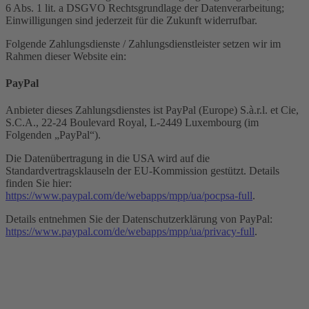
6 Abs. 1 lit. a DSGVO Rechtsgrundlage der Datenverarbeitung;
Einwilligungen sind jederzeit für die Zukunft widerrufbar.
Folgende Zahlungsdienste / Zahlungsdienstleister setzen wir im
Rahmen dieser Website ein:
PayPal
Anbieter dieses Zahlungsdienstes ist PayPal (Europe) S.à.r.l. et Cie,
S.C.A., 22-24 Boulevard Royal, L-2449 Luxembourg (im
Folgenden „PayPal“).
Die Datenübertragung in die USA wird auf die
Standardvertragsklauseln der EU-Kommission gestützt. Details
finden Sie hier:
https://www.paypal.com/de/webapps/mpp/ua/pocpsa-full
.
Details entnehmen Sie der Datenschutzerklärung von PayPal:
https://www.paypal.com/de/webapps/mpp/ua/privacy-full
.