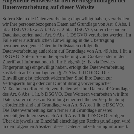
Allgemeine Hinweise zu den Rechtsgrundlagen der
Datenverarbeitung auf dieser Website
Sofern Sie in die Datenverarbeitung eingewilligt haben, verarbeiten
wir Ihre personenbezogenen Daten auf Grundlage von Art. 6 Abs. 1
lit. a DSGVO bzw. Art. 9 Abs. 2 lit. a DSGVO, sofern besondere
Datenkategorien nach Art. 9 Abs. 1 DSGVO verarbeitet werden. Im
Falle einer ausdrücklichen Einwilligung in die Übertragung
personenbezogener Daten in Drittstaaten erfolgt die
Datenverarbeitung außerdem auf Grundlage von Art. 49 Abs. 1 lit. a
DSGVO. Sofern Sie in die Speicherung von Cookies oder in den
Zugriff auf Informationen in Ihr Endgerät (z. B. via Device-
Fingerprinting) eingewilligt haben, erfolgt die Datenverarbeitung
zusätzlich auf Grundlage von § 25 Abs. 1 TDDDG. Die
Einwilligung ist jederzeit widerrufbar. Sind Ihre Daten zur
Vertragserfüllung oder zur Durchführung vorvertraglicher
Maßnahmen erforderlich, verarbeiten wir Ihre Daten auf Grundlage
des Art. 6 Abs. 1 lit. b DSGVO. Des Weiteren verarbeiten wir Ihre
Daten, sofern diese zur Erfüllung einer rechtlichen Verpflichtung
erforderlich sind auf Grundlage von Art. 6 Abs. 1 lit. c DSGVO.
Die Datenverarbeitung kann ferner auf Grundlage unseres
berechtigten Interesses nach Art. 6 Abs. 1 lit. f DSGVO erfolgen.
Über die jeweils im Einzelfall einschlägigen Rechtsgrundlagen wird
in den folgenden Absätzen dieser Datenschutzerklärung informiert.