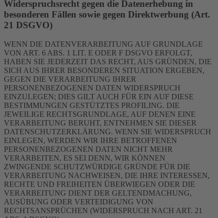
Widerspruchsrecht gegen die Datenerhebung in
besonderen Fällen sowie gegen Direktwerbung (Art.
21 DSGVO)
WENN DIE DATENVERARBEITUNG AUF GRUNDLAGE
VON ART. 6 ABS. 1 LIT. E ODER F DSGVO ERFOLGT,
HABEN SIE JEDERZEIT DAS RECHT, AUS GRÜNDEN, DIE
SICH AUS IHRER BESONDEREN SITUATION ERGEBEN,
GEGEN DIE VERARBEITUNG IHRER
PERSONENBEZOGENEN DATEN WIDERSPRUCH
EINZULEGEN; DIES GILT AUCH FÜR EIN AUF DIESE
BESTIMMUNGEN GESTÜTZTES PROFILING. DIE
JEWEILIGE RECHTSGRUNDLAGE, AUF DENEN EINE
VERARBEITUNG BERUHT, ENTNEHMEN SIE DIESER
DATENSCHUTZERKLÄRUNG. WENN SIE WIDERSPRUCH
EINLEGEN, WERDEN WIR IHRE BETROFFENEN
PERSONENBEZOGENEN DATEN NICHT MEHR
VERARBEITEN, ES SEI DENN, WIR KÖNNEN
ZWINGENDE SCHUTZWÜRDIGE GRÜNDE FÜR DIE
VERARBEITUNG NACHWEISEN, DIE IHRE INTERESSEN,
RECHTE UND FREIHEITEN ÜBERWIEGEN ODER DIE
VERARBEITUNG DIENT DER GELTENDMACHUNG,
AUSÜBUNG ODER VERTEIDIGUNG VON
RECHTSANSPRÜCHEN (WIDERSPRUCH NACH ART. 21