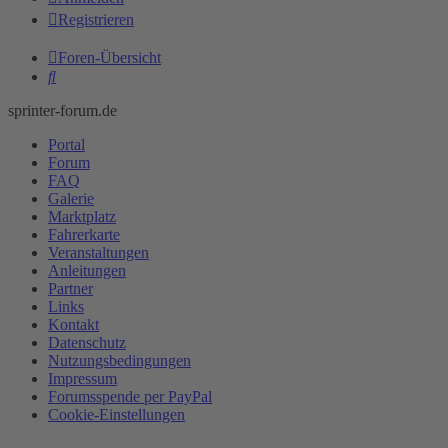
Registrieren
Foren-Übersicht
Suche
sprinter-forum.de
Portal
Forum
FAQ
Galerie
Marktplatz
Fahrerkarte
Veranstaltungen
Anleitungen
Partner
Links
Kontakt
Datenschutz
Nutzungsbedingungen
Impressum
Forumsspende per PayPal
Cookie-Einstellungen