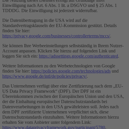
Die Nutzung dieses Dienstes erfolgt auf Grundlage Ihrer
Einwilligung nach Art. 6 Abs. 1 lit. a DSGVO und § 25 Abs. 1
TDDDG. Die Einwilligung ist jederzeit widerrufbar.
Die Datenübertragung in die USA wird auf die
Standardvertragsklauseln der EU-Kommission gestützt. Details
finden Sie hier:
https://privacy.google.com/businesses/controllerterms/mccs/
.
Sie können Ihre Werbeeinstellungen selbstständig in Ihrem Nutzer-
Account anpassen. Klicken Sie hierzu auf folgenden Link und
loggen Sie sich ein:
https://adssettings.google.com/authenticated
.
Weitere Informationen zu den Werbetechnologien von Google
finden Sie hier:
https://policies.google.com/technologies/ads
und
https://www.google.de/intl/de/policies/privacy/
.
Das Unternehmen verfügt über eine Zertifizierung nach dem „EU-
US Data Privacy Framework“ (DPF). Der DPF ist ein
Übereinkommen zwischen der Europäischen Union und den USA,
der die Einhaltung europäischer Datenschutzstandards bei
Datenverarbeitungen in den USA gewährleisten soll. Jedes nach
dem DPF zertifizierte Unternehmen verpflichtet sich, diese
Datenschutzstandards einzuhalten. Weitere Informationen hierzu
erhalten Sie vom Anbieter unter folgendem Link:
https://www.dataprivacyframework.gov/participant/5780
.