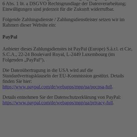
6 Abs. 1 lit. a DSGVO Rechtsgrundlage der Datenverarbeitung;
Einwilligungen sind jederzeit für die Zukunft widerrufbar.
Folgende Zahlungsdienste / Zahlungsdienstleister setzen wir im
Rahmen dieser Website ein:
PayPal
Anbieter dieses Zahlungsdienstes ist PayPal (Europe) S.à.r.l. et Cie,
S.C.A., 22-24 Boulevard Royal, L-2449 Luxembourg (im
Folgenden „PayPal“).
Die Datenübertragung in die USA wird auf die
Standardvertragsklauseln der EU-Kommission gestützt. Details
finden Sie hier:
https://www.paypal.com/de/webapps/mpp/ua/pocpsa-full
.
Details entnehmen Sie der Datenschutzerklärung von PayPal:
https://www.paypal.com/de/webapps/mpp/ua/privacy-full
.