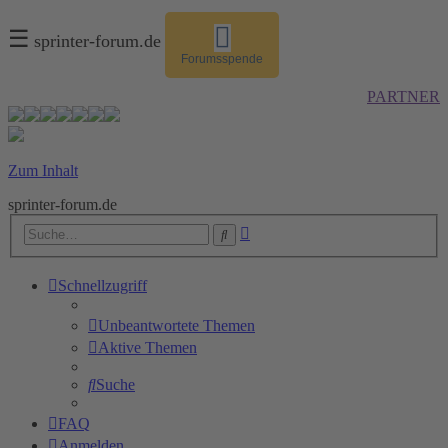
☰
sprinter-forum.de
Forumsspende
PARTNER
Zum Inhalt
sprinter-forum.de
Erweiterte
Suche
Suche
Schnellzugriff
Unbeantwortete Themen
Aktive Themen
Suche
FAQ
Anmelden