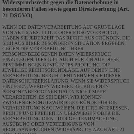
Widerspruchsrecht gegen die Datenerhebung in
besonderen Fällen sowie gegen Direktwerbung (Art.
21 DSGVO)
WENN DIE DATENVERARBEITUNG AUF GRUNDLAGE
VON ART. 6 ABS. 1 LIT. E ODER F DSGVO ERFOLGT,
HABEN SIE JEDERZEIT DAS RECHT, AUS GRÜNDEN, DIE
SICH AUS IHRER BESONDEREN SITUATION ERGEBEN,
GEGEN DIE VERARBEITUNG IHRER
PERSONENBEZOGENEN DATEN WIDERSPRUCH
EINZULEGEN; DIES GILT AUCH FÜR EIN AUF DIESE
BESTIMMUNGEN GESTÜTZTES PROFILING. DIE
JEWEILIGE RECHTSGRUNDLAGE, AUF DENEN EINE
VERARBEITUNG BERUHT, ENTNEHMEN SIE DIESER
DATENSCHUTZERKLÄRUNG. WENN SIE WIDERSPRUCH
EINLEGEN, WERDEN WIR IHRE BETROFFENEN
PERSONENBEZOGENEN DATEN NICHT MEHR
VERARBEITEN, ES SEI DENN, WIR KÖNNEN
ZWINGENDE SCHUTZWÜRDIGE GRÜNDE FÜR DIE
VERARBEITUNG NACHWEISEN, DIE IHRE INTERESSEN,
RECHTE UND FREIHEITEN ÜBERWIEGEN ODER DIE
VERARBEITUNG DIENT DER GELTENDMACHUNG,
AUSÜBUNG ODER VERTEIDIGUNG VON
RECHTSANSPRÜCHEN (WIDERSPRUCH NACH ART. 21