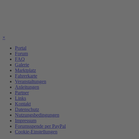
×
Portal
Forum
FAQ
Galerie
Marktplatz
Fahrerkarte
Veranstaltungen
Anleitungen
Partner
Links
Kontakt
Datenschutz
Nutzungsbedingungen
Impressum
Forumsspende per PayPal
Cookie-Einstellungen