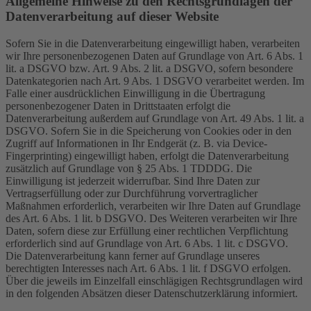
Allgemeine Hinweise zu den Rechtsgrundlagen der
Datenverarbeitung auf dieser Website
Sofern Sie in die Datenverarbeitung eingewilligt haben, verarbeiten
wir Ihre personenbezogenen Daten auf Grundlage von Art. 6 Abs. 1
lit. a DSGVO bzw. Art. 9 Abs. 2 lit. a DSGVO, sofern besondere
Datenkategorien nach Art. 9 Abs. 1 DSGVO verarbeitet werden. Im
Falle einer ausdrücklichen Einwilligung in die Übertragung
personenbezogener Daten in Drittstaaten erfolgt die
Datenverarbeitung außerdem auf Grundlage von Art. 49 Abs. 1 lit. a
DSGVO. Sofern Sie in die Speicherung von Cookies oder in den
Zugriff auf Informationen in Ihr Endgerät (z. B. via Device-
Fingerprinting) eingewilligt haben, erfolgt die Datenverarbeitung
zusätzlich auf Grundlage von § 25 Abs. 1 TDDDG. Die
Einwilligung ist jederzeit widerrufbar. Sind Ihre Daten zur
Vertragserfüllung oder zur Durchführung vorvertraglicher
Maßnahmen erforderlich, verarbeiten wir Ihre Daten auf Grundlage
des Art. 6 Abs. 1 lit. b DSGVO. Des Weiteren verarbeiten wir Ihre
Daten, sofern diese zur Erfüllung einer rechtlichen Verpflichtung
erforderlich sind auf Grundlage von Art. 6 Abs. 1 lit. c DSGVO.
Die Datenverarbeitung kann ferner auf Grundlage unseres
berechtigten Interesses nach Art. 6 Abs. 1 lit. f DSGVO erfolgen.
Über die jeweils im Einzelfall einschlägigen Rechtsgrundlagen wird
in den folgenden Absätzen dieser Datenschutzerklärung informiert.